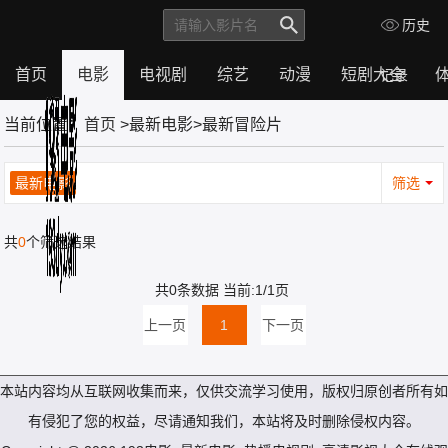
历史
首页
电影
电视剧
综艺
动漫
短剧大全
记录
首
电
电
综
动
短
体
当前位置：
首页
>最新电影>最新冒险片
页
影
视
艺
漫
剧
育
剧
大
全
最新电影
筛选
共
0
个筛选结果
共0条数据 当前:1/1页
上一页
1
下一页
本站内容均从互联网收集而来，仅供交流学习使用，版权归原创者所有如
有侵犯了您的权益，尽请通知我们，本站将及时删除侵权内容。