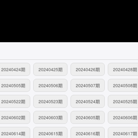
20240424期
20240425期
20240426期
20240428期
20240505期
20240506期
20240507期
20240508期
20240522期
20240523期
20240524期
20240525期
20240602期
20240603期
20240605期
20240606期
20240614期
20240615期
20240616期
20240617期