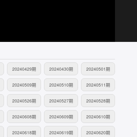
2024050
2024050
2024050
2024050
2024050
2024050
2024050
20240429期
20240430期
20240501期
2024050
20240509期
20240510期
20240511期
2024051
2024051
20240526期
20240527期
20240528期
2024051
20240608期
20240609期
20240610期
2024051
2024052
20240618期
20240619期
20240620期