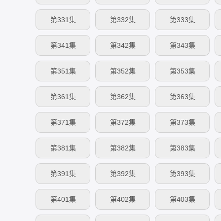
第331集
第332集
第333集
第341集
第342集
第343集
第351集
第352集
第353集
第361集
第362集
第363集
第371集
第372集
第373集
第381集
第382集
第383集
第391集
第392集
第393集
第401集
第402集
第403集