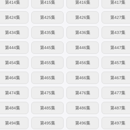
第414集
第415集
第416集
第417集
第424集
第425集
第426集
第427集
第434集
第435集
第436集
第437集
第444集
第445集
第446集
第447集
第454集
第455集
第456集
第457集
第464集
第465集
第466集
第467集
第474集
第475集
第476集
第477集
第484集
第485集
第486集
第487集
第494集
第495集
第496集
第497集