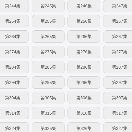
第244集
第245集
第246集
第247集
第254集
第255集
第256集
第257集
第264集
第265集
第266集
第267集
第274集
第275集
第276集
第277集
第284集
第285集
第286集
第287集
第294集
第295集
第296集
第297集
第304集
第305集
第306集
第307集
第314集
第315集
第316集
第317集
第324集
第325集
第326集
第327集