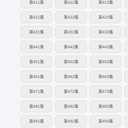
第411集
第412集
第413集
第421集
第422集
第423集
第431集
第432集
第433集
第441集
第442集
第443集
第451集
第452集
第453集
第461集
第462集
第463集
第471集
第472集
第473集
第481集
第482集
第483集
第491集
第492集
第493集