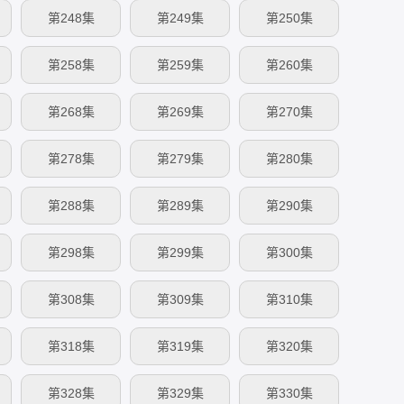
第248集
第249集
第250集
第258集
第259集
第260集
第268集
第269集
第270集
第278集
第279集
第280集
第288集
第289集
第290集
第298集
第299集
第300集
第308集
第309集
第310集
第318集
第319集
第320集
第328集
第329集
第330集