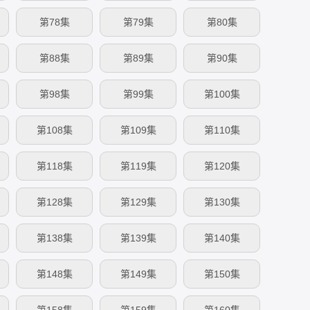
第78集
第79集
第80集
第88集
第89集
第90集
第98集
第99集
第100集
第108集
第109集
第110集
第118集
第119集
第120集
第128集
第129集
第130集
第138集
第139集
第140集
第148集
第149集
第150集