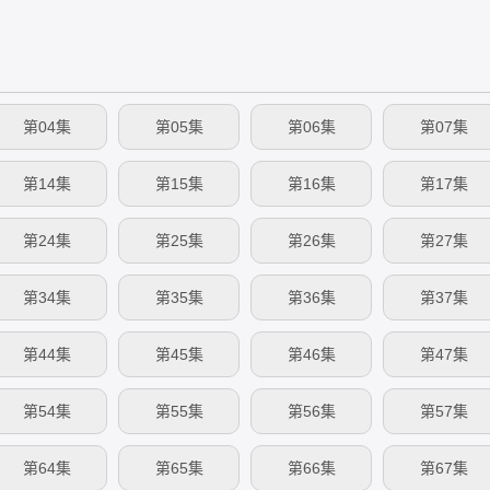
第04集
第05集
第06集
第07集
第14集
第15集
第16集
第17集
第24集
第25集
第26集
第27集
第34集
第35集
第36集
第37集
第44集
第45集
第46集
第47集
第54集
第55集
第56集
第57集
第64集
第65集
第66集
第67集