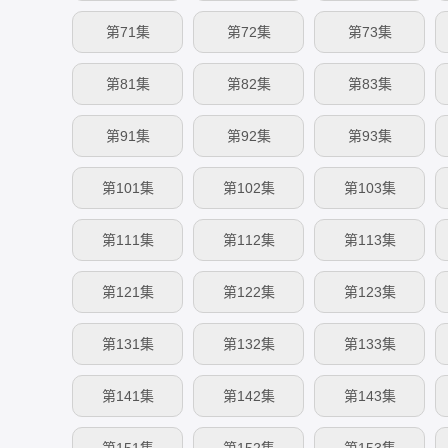
第71集
第72集
第73集
第81集
第82集
第83集
第91集
第92集
第93集
第101集
第102集
第103集
第111集
第112集
第113集
第121集
第122集
第123集
第131集
第132集
第133集
第141集
第142集
第143集