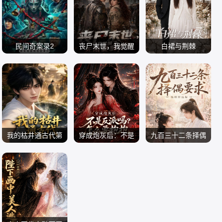
2026
谢宁 邱晨阳 陈之辉
2026
2026
魏兆雄
民间奇案录2
丧尸末世，我觉醒
白裙与荆棘
古斌 张雪菡 盛少
了无限复制异能
电影 剧情片
短剧大全 AI漫剧
短剧大全 AI漫剧
2026
2026
2026
我的枯井通古代第
穿成炮灰后：不是
九百三十二条择偶
二季
反派吗？怎么要抱
要求，他样样达标
短剧大全 AI漫剧
短剧大全 AI漫剧
抱第三季
短剧大全 AI漫剧
2026
2026
2026