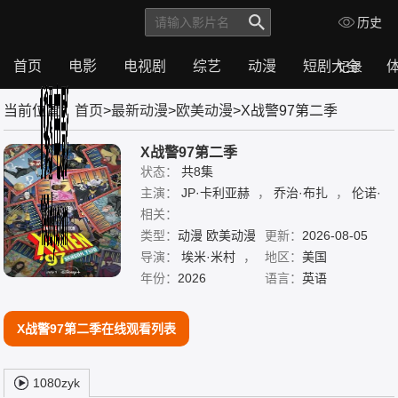
历史
首页
电影
电视剧
综艺
动漫
短剧大全
记录
首
电
电
综
动
短
体
当前位置：
首页
>
最新动漫
>
欧美动漫
>X战警97第二季
页
影
视
艺
漫
剧
育
剧
大
全
X战警97第二季
状态：
共8集
主演：
JP·卡利亚赫
，
乔治·布扎
，
伦诺·
赞恩
相关：
，
卡尔·J·杜德
，
罗斯·马昆德
，
艾
莉森·西莉-史密斯
类型：
动漫 欧美动漫
，
詹妮弗·黑尔
更新：
2026-08-05
，
迈克尔
·约翰斯顿
导演：
埃米·米村
，
雷·蔡斯
，
地区：
，
霍莉·周
美国
，
马修·
沃特森
蔡斯·康利
年份：
2026
语言：
英语
X战警97第二季在线观看列表
1080zyk