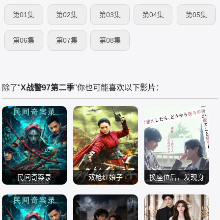
第01集
第02集
第03集
第04集
第05集
第06集
第07集
第08集
除了"
X战警97第二季
"你也可能喜欢以下影片：
民间奇案录
双枪红娘子
换座位后，发现身
古斌 张雪菡 盛少
刘姝彤 文祈 李为民
元之介 小西咏斗
后的男生好像喜欢
电影 剧情片
王品一 王岗岗 王程
电影 战争片
电视剧 日本剧
我