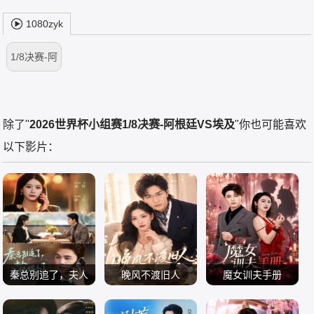
1080zyk
1/8决赛-阿
根廷VS埃及
除了"
2026世界杯小组赛1/8决赛-阿根廷VS埃及
"你也可能喜欢
以下影片：
秦总别追了，夫人
晚风不渡旧人
魔女训夫手册
谢蕊伊
已经嫁人了
胡昂黄
范呈麒