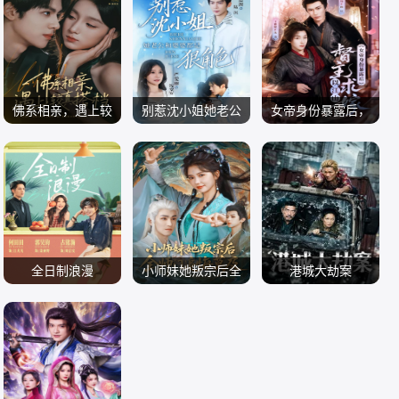
短剧大全 爱情
短剧大全 爱情
短剧大全 爱情
2026
2026
2026
佛系相亲，遇上较
别惹沈小姐她老公
女帝身份暴露后，
刘奕彤
真搭档
严雯丽
和婆婆都是狠角色
王雅妮
督主以江山求嫁
短剧大全 爱情
短剧大全 爱情
短剧大全 爱情
2026
2026
2026
全日制浪漫
小师妹她叛宗后全
港城大劫案
古铭瀚
林籽蓉
师门追悔莫及
内详
短剧大全 爱情
短剧大全 玄幻
电影 动作片
2026
2026
2026