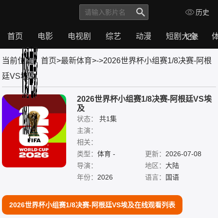
历史
首页
电影
电视剧
综艺
动漫
短剧大全
记录
首
电
电
综
动
短
体
当前位置：
首页
>
最新体育
>
-
>2026世界杯小组赛1/8决赛-阿根
页
影
视
艺
漫
剧
育
剧
大
廷VS埃及
全
2026世界杯小组赛1/8决赛-阿根廷VS埃
及
状态：
共1集
主演：
相关：
类型：
体育 -
更新：
2026-07-08
导演：
地区：
大陆
年份：
2026
语言：
国语
2026世界杯小组赛1/8决赛-阿根廷VS埃及在线观看列表