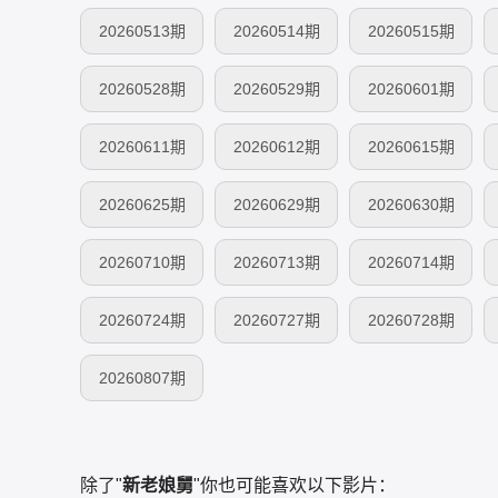
20260513期
20260514期
20260515期
20260528期
20260529期
20260601期
20260611期
20260612期
20260615期
20260625期
20260629期
20260630期
20260710期
20260713期
20260714期
20260724期
20260727期
20260728期
20260807期
除了"
新老娘舅
"你也可能喜欢以下影片：