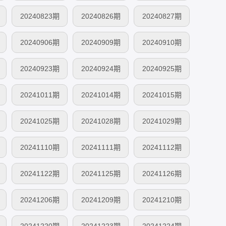
20240823期
20240826期
20240827期
20240906期
20240909期
20240910期
20240923期
20240924期
20240925期
20241011期
20241014期
20241015期
20241025期
20241028期
20241029期
20241110期
20241111期
20241112期
20241122期
20241125期
20241126期
20241206期
20241209期
20241210期