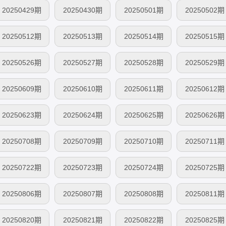
20250429期
20250430期
20250501期
20250502期
20250512期
20250513期
20250514期
20250515期
20250526期
20250527期
20250528期
20250529期
20250609期
20250610期
20250611期
20250612期
20250623期
20250624期
20250625期
20250626期
20250708期
20250709期
20250710期
20250711期
20250722期
20250723期
20250724期
20250725期
20250806期
20250807期
20250808期
20250811期
20250820期
20250821期
20250822期
20250825期