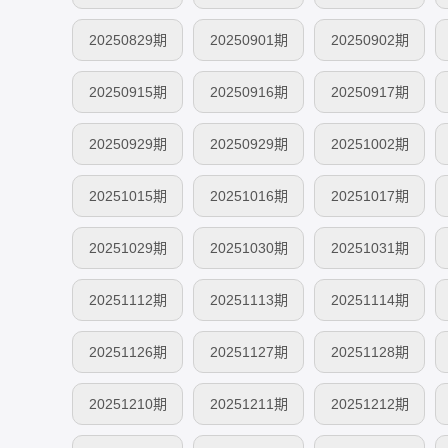
20250829期
20250901期
20250902期
20250915期
20250916期
20250917期
20250929期
20250929期
20251002期
20251015期
20251016期
20251017期
20251029期
20251030期
20251031期
20251112期
20251113期
20251114期
20251126期
20251127期
20251128期
20251210期
20251211期
20251212期