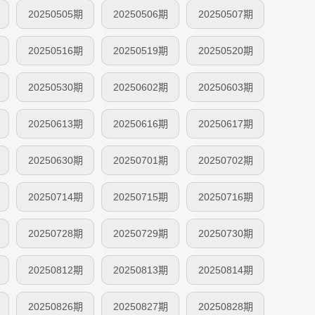
20250505期
20250506期
20250507期
20250516期
20250519期
20250520期
20250530期
20250602期
20250603期
20250613期
20250616期
20250617期
20250630期
20250701期
20250702期
20250714期
20250715期
20250716期
20250728期
20250729期
20250730期
20250812期
20250813期
20250814期
20250826期
20250827期
20250828期