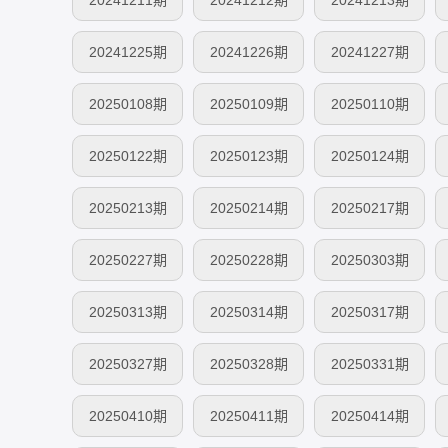
20241211期
20241212期
20241213期
20241225期
20241226期
20241227期
20250108期
20250109期
20250110期
20250122期
20250123期
20250124期
20250213期
20250214期
20250217期
20250227期
20250228期
20250303期
20250313期
20250314期
20250317期
20250327期
20250328期
20250331期
20250410期
20250411期
20250414期