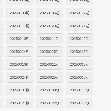
20241220期
20241223期
20241224期
20250103期
20250106期
20250107期
20250117期
20250120期
20250121期
20250210期
20250211期
20250212期
20250224期
20250225期
20250226期
20250310期
20250311期
20250312期
20250324期
20250325期
20250326期
20250407期
20250408期
20250409期
20250421期
20250422期
20250423期