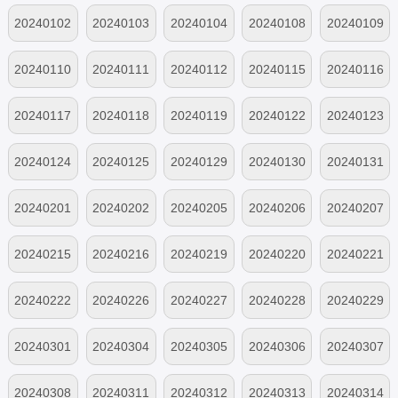
期
期
期
期
期
20240102
20240103
20240104
20240108
20240109
期
期
期
期
期
20240110
20240111
20240112
20240115
20240116
期
期
期
期
期
20240117
20240118
20240119
20240122
20240123
期
期
期
期
期
20240124
20240125
20240129
20240130
20240131
期
期
期
期
期
20240201
20240202
20240205
20240206
20240207
期
期
期
期
期
20240215
20240216
20240219
20240220
20240221
期
期
期
期
期
20240222
20240226
20240227
20240228
20240229
期
期
期
期
期
20240301
20240304
20240305
20240306
20240307
期
期
期
期
期
20240308
20240311
20240312
20240313
20240314