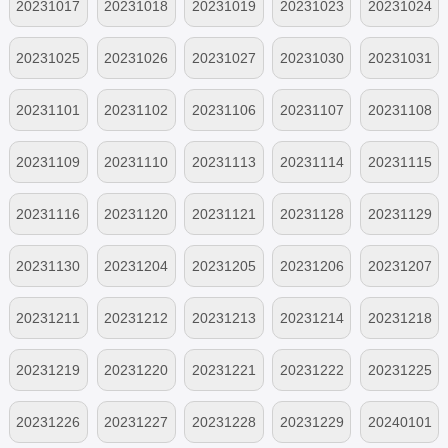
20231017
20231018
20231019
20231023
20231024
期
期
期
期
期
20231025
20231026
20231027
20231030
20231031
期
期
期
期
期
20231101
20231102
20231106
20231107
20231108
期
期
期
期
期
20231109
20231110
20231113
20231114
20231115
期
期
期
期
期
20231116
20231120
20231121
20231128
20231129
期
期
期
期
期
20231130
20231204
20231205
20231206
20231207
期
期
期
期
期
20231211
20231212
20231213
20231214
20231218
期
期
期
期
期
20231219
20231220
20231221
20231222
20231225
期
期
期
期
期
20231226
20231227
20231228
20231229
20240101