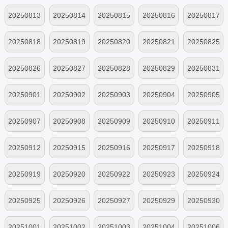
期
期
期
期
期
20250813
20250814
20250815
20250816
20250817
期
期
期
期
期
20250818
20250819
20250820
20250821
20250825
期
期
期
期
期
20250826
20250827
20250828
20250829
20250831
期
期
期
期
期
20250901
20250902
20250903
20250904
20250905
期
期
期
期
期
20250907
20250908
20250909
20250910
20250911
期
期
期
期
期
20250912
20250915
20250916
20250917
20250918
期
期
期
期
期
20250919
20250920
20250922
20250923
20250924
期
期
期
期
期
20250925
20250926
20250927
20250929
20250930
期
期
期
期
期
20251001
20251002
20251003
20251004
20251006