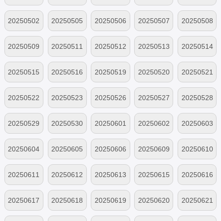
期
期
期
期
期
20250502
20250505
20250506
20250507
20250508
期
期
期
期
期
20250509
20250511
20250512
20250513
20250514
期
期
期
期
期
20250515
20250516
20250519
20250520
20250521
期
期
期
期
期
20250522
20250523
20250526
20250527
20250528
期
期
期
期
期
20250529
20250530
20250601
20250602
20250603
期
期
期
期
期
20250604
20250605
20250606
20250609
20250610
期
期
期
期
期
20250611
20250612
20250613
20250615
20250616
期
期
期
期
期
20250617
20250618
20250619
20250620
20250621
期
期
期
期
期