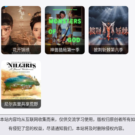
Allan Anna Booth B
崔茜·史皮瑞达可斯
尹蕊 常喆宽 方瑾
rady Castelblanco
电影 恐怖片
库珀·利维 瑞恩·诺
电视剧 欧美剧
王沛然 赵悠图 邢昭
电视剧 国产剧
Cody Craig Deaton
2024
斯柯特 翠西亚·希弗
2026
林
2026
Doww Gabbard Ge
ntry Gordon Grego
ry Harman Hensel
花开锦绣
神兽猎局第一季
披荆斩棘第六季
J. Jordan Lucas M
丁禹兮 吕晓霖 尤靖
内详
余文乐 刘畊宏 叶润
arissa Melanie Pab
茹 张萌 温峥嵘 白
电视剧 国产剧
电视剧 欧美剧
泽 唐九洲 姚琛 孙
综艺 大陆综艺
lo Pete Rachel Rey
澍 范湉湉 范诗然
2026
2026
楠 小沈阳 张卓尔
2026
es Roy Schlegel Si
董子凡 谭凯 迟蓬
张彬彬 张睿 曹骏
byl Sofia Tatiana W
邓恩熙
曾辉 李光洁 欢子
alker Walters Whit
尼尔吉里共享荒野
满江 王以太 王传君
ehead Wulf Yepes
内详
王啸坤 王赫野 管健
本站内容均从互联网收集而来，仅供交流学习使用，版权归原创者所有如
Zias 乔·克里斯特
电影 纪录片
嘉晨 米卡 艾热 邵
有侵犯了您的权益，尽请通知我们，本站将及时删除侵权内容。
大卫·科恩查内 罗宾
2025
兵 邵子恒 郭晓东