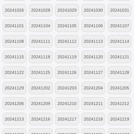
期
期
期
期
期
20241026
20241028
20241029
20241030
20241031
期
期
期
期
期
20241101
20241104
20241105
20241106
20241107
期
期
期
期
期
20241108
20241111
20241112
20241113
20241114
期
期
期
期
期
20241115
20241118
20241119
20241120
20241121
期
期
期
期
期
20241122
20241125
20241126
20241127
20241128
期
期
期
期
期
20241129
20241202
20241203
20241204
20241205
期
期
期
期
期
20241206
20241209
20241210
20241211
20241212
期
期
期
期
期
20241213
20241216
20241217
20241218
20241219
期
期
期
期
期