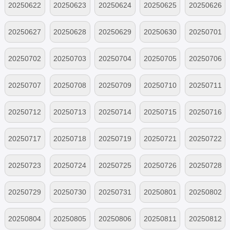
20250622
20250623
20250624
20250625
20250626
期
期
期
期
期
20250627
20250628
20250629
20250630
20250701
期
期
期
期
期
20250702
20250703
20250704
20250705
20250706
期
期
期
期
期
20250707
20250708
20250709
20250710
20250711
期
期
期
期
期
20250712
20250713
20250714
20250715
20250716
期
期
期
期
期
20250717
20250718
20250719
20250721
20250722
期
期
期
期
期
20250723
20250724
20250725
20250726
20250728
期
期
期
期
期
20250729
20250730
20250731
20250801
20250802
期
期
期
期
期
20250804
20250805
20250806
20250811
20250812