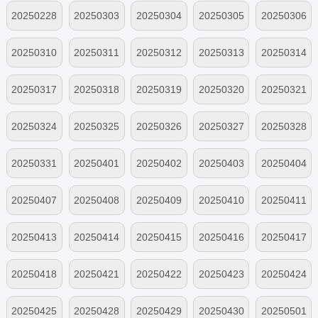
期
期
期
期
期
20250228
20250303
20250304
20250305
20250306
期
期
期
期
期
20250310
20250311
20250312
20250313
20250314
期
期
期
期
期
20250317
20250318
20250319
20250320
20250321
期
期
期
期
期
20250324
20250325
20250326
20250327
20250328
期
期
期
期
期
20250331
20250401
20250402
20250403
20250404
期
期
期
期
期
20250407
20250408
20250409
20250410
20250411
期
期
期
期
期
20250413
20250414
20250415
20250416
20250417
期
期
期
期
期
20250418
20250421
20250422
20250423
20250424
期
期
期
期
期
20250425
20250428
20250429
20250430
20250501