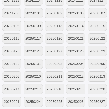
20241223
20241224
20241225
20241226
20241227
期
期
期
期
期
20241230
20250101
20250102
20250106
20250107
期
期
期
期
期
20250108
20250109
20250113
20250114
20250115
期
期
期
期
期
20250116
20250117
20250120
20250121
20250122
期
期
期
期
期
20250123
20250124
20250127
20250128
20250129
期
期
期
期
期
20250130
20250131
20250203
20250204
20250205
期
期
期
期
期
20250206
20250210
20250211
20250212
20250213
期
期
期
期
期
20250214
20250217
20250218
20250219
20250220
期
期
期
期
期
20250221
20250224
20250225
20250226
20250227