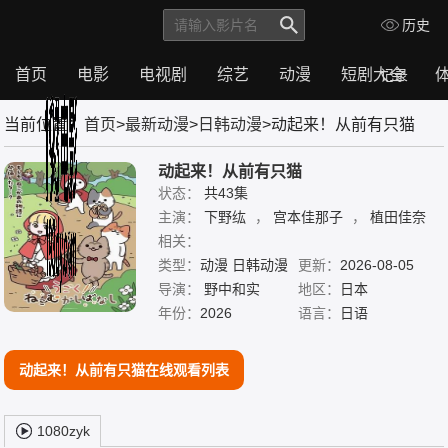
历史
首页
电影
电视剧
综艺
动漫
短剧大全
记录
首
电
电
综
动
短
体
当前位置：
首页
>
最新动漫
>
日韩动漫
>动起来！从前有只猫
页
影
视
艺
漫
剧
育
剧
大
全
动起来！从前有只猫
状态：
共43集
主演：
下野纮
，
宫本佳那子
，
植田佳奈
，
相关：
青山吉能
类型：
动漫 日韩动漫
更新：
2026-08-05
导演：
野中和实
地区：
日本
年份：
2026
语言：
日语
动起来！从前有只猫在线观看列表
1080zyk