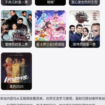
竜斗 玉城敦子 盧礼
不再沉默第一季
齐 皮耶尔弗兰切斯
眼眸
我心里危险的东西
欧
克拉拉·加勒 妮可·
科·法维诺 穆尼尔·
李承勇 申敏儿 金南
堀江瞬 羊宫妃那
剧场版
华莱士 胡安·皮诺·
电视剧 欧美剧
马戈姆 罗萨莉·劳尔
熙 金英雅
电影 剧情片
电影 动画片
罗迪尔
2024
耶利扎维塔·阿芳妮
2026
2026
娜 菲利普·佩特 萨
米尔·萨多恩 阿德利
普林西佩第二季
尔·索伦特 马克西姆
星卡梦少女5奇迹绽
普林西佩第一季
亚历克斯·冈萨雷斯
·斯拉文斯基
内详
放
Abouk Blume Hiba
伊巴·阿布克 何塞·
电视剧 欧美剧
动漫 国产动漫
Thaïs 亚历克斯·冈
电视剧 欧美剧
科罗纳多 斯塔尼·科
2015
2026
萨雷斯 何塞·科罗纳
2014
佩 波·杜拉 赫苏斯·
多 斯塔尼·科佩 鲁
卡斯特罗 鲁本·科尔
本·科尔达达
达达
毒药2020
Borja Chana Danie
本站内容均从互联网收集而来，仅供交流学习使用，版权归原创者所有如
la Delia Desirée F
电视剧 欧美剧