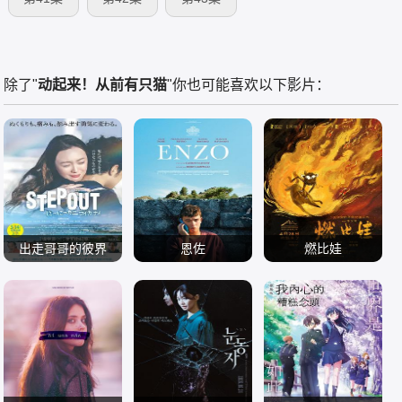
除了"
动起来！从前有只猫
"你也可能喜欢以下影片：
出走哥哥的彼界
恩佐
燃比娃
Soul 仲间由纪惠 伊
内森·贾皮 埃洛伊·
周迅 康春雷 杨皓宇
波れいり 内田树 又
电影 剧情片
波胡 埃洛迪·布歇
电影 剧情片
贝伊勒
电影 动画片
吉伶音 城间やよい
2025
弗拉迪斯拉夫·霍利
2025
2025
寺辻健一郎 松田流
克 朱莉·尼克拉 查
花 津嘉山正种 津波
琳·保罗 玛洛·赫比