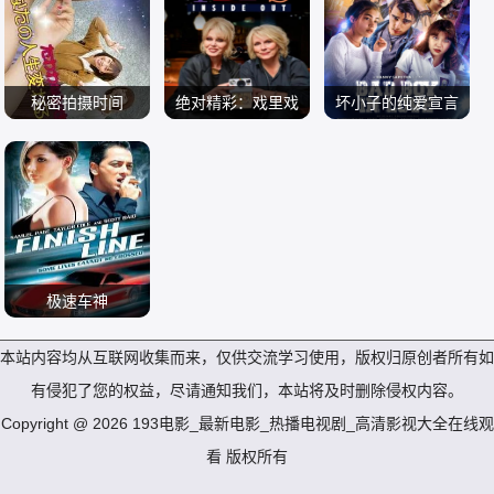
2026
旦暮 磊子 茯西西
2026
科·达莫雷
2024
荣枯 荻秋
秘密拍摄时间
绝对精彩：戏里戏
坏小子的纯爱宣言
千浦僚 山科圭太 川
乔安娜·拉姆利 埃默
外
Ali Baron Cassand
瀬陽太 并木塔子 明
电影 倫理片
拉尔德·芬内尔 柯丝
电影 纪录片
ra Dewi Gary Iskak
电影 爱情片
美美羽 松本菜奈实
2020
蒂·杨 梅拉·沙尔 汤
2024
Lee M. Nicole Parh
2024
姆·霍兰德尔 珍妮弗
am Rezer Tubagus
·桑德斯 理查德·柯
Wildchut 杰夫·史密
极速车神
蒂斯 简·霍洛克斯
斯
Romolini Timilee
艾玛·邦顿 茱莉亚·
本站内容均从互联网收集而来，仅供交流学习使用，版权归原创者所有如
丹·劳里亚 乔·萨巴
电影 动作片
莎华拉 鲁比·瓦克斯
有侵犯了您的权益，尽请通知我们，本站将及时删除侵权内容。
蒂诺 伊安·瑞德·科
2008
Copyright @ 2026 193电影_最新电影_热播电视剧_高清影视大全在线观
斯勒 山姆·佩吉 斯
看 版权所有
克特·拜奥 斯蒂夫·