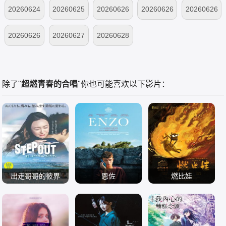
下
纯享
未播
未播
爱撩专访
20260624
20260625
20260626
20260626
20260626
未播
尝鲜
上
中
下
20260626
20260627
20260628
纯享
未播
未播
除了"
超燃青春的合唱
"你也可能喜欢以下影片：
出走哥哥的彼界
恩佐
燃比娃
Soul 仲间由纪惠 伊
内森·贾皮 埃洛伊·
周迅 康春雷 杨皓宇
波れいり 内田树 又
电影 剧情片
波胡 埃洛迪·布歇
电影 剧情片
贝伊勒
电影 动画片
吉伶音 城间やよい
2025
弗拉迪斯拉夫·霍利
2025
2025