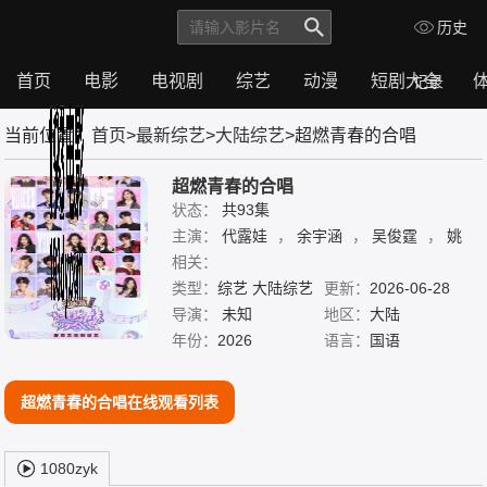
历史
首页
电影
电视剧
综艺
动漫
短剧大全
记录
首
电
电
综
动
短
体
当前位置：
首页
>
最新综艺
>
大陆综艺
>超燃青春的合唱
页
影
视
艺
漫
剧
育
剧
大
全
超燃青春的合唱
状态：
共93集
主演：
代露娃
，
余宇涵
，
吴俊霆
，
姚
弛
相关：
，
希林娜依·高
，
康子奇
，
张新成
，
张郁梓
类型：
综艺 大陆综艺
，
张颜齐
，
徐艺洋
更新：
2026-06-28
，
杨博睿
，
欧阳娣娣
导演：
未知
，
段奥娟
，
地区：
王安宇
大陆
，
王晓赟子
，
年份：
王翊恩
2026
，
袁一琦
，
语言：
许馨文
国语
，
谢可寅
，
赵兆
，
邵子恒
，
钟辰乐
，
颜安
，
马
小宇
，
高瑞璇
，
鹭卓
超燃青春的合唱在线观看列表
1080zyk