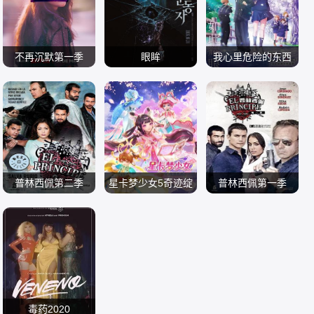
寺辻健一郎 松田流
克 朱莉·尼克拉 查
花 津嘉山正种 津波
琳·保罗 玛洛·赫比
竜斗 玉城敦子 盧礼
不再沉默第一季
齐 皮耶尔弗兰切斯
眼眸
我心里危险的东西
欧
克拉拉·加勒 妮可·
科·法维诺 穆尼尔·
李承勇 申敏儿 金南
堀江瞬 羊宫妃那
剧场版
华莱士 胡安·皮诺·
电视剧 欧美剧
马戈姆 罗萨莉·劳尔
熙 金英雅
电影 剧情片
电影 动画片
罗迪尔
2024
耶利扎维塔·阿芳妮
2026
2026
娜 菲利普·佩特 萨
米尔·萨多恩 阿德利
普林西佩第二季
尔·索伦特 马克西姆
星卡梦少女5奇迹绽
普林西佩第一季
亚历克斯·冈萨雷斯
·斯拉文斯基
内详
放
Abouk Blume Hiba
伊巴·阿布克 何塞·
电视剧 欧美剧
动漫 国产动漫
Thaïs 亚历克斯·冈
电视剧 欧美剧
科罗纳多 斯塔尼·科
2015
2026
萨雷斯 何塞·科罗纳
2014
佩 波·杜拉 赫苏斯·
多 斯塔尼·科佩 鲁
卡斯特罗 鲁本·科尔
本·科尔达达
达达
毒药2020