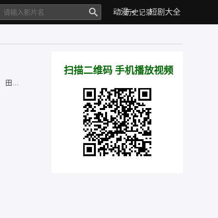
电影
电视剧
综艺
动漫
短剧大全
体育
历史记录
扫描二维码 手机播放视频
，
田中丽奈
，
铃木福
，
馆博
，
马场彻