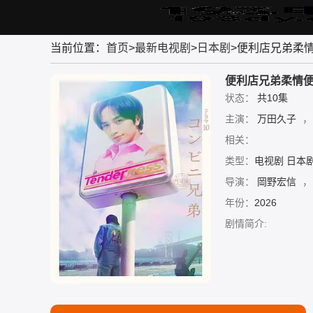
首
电
电
综
动
短
体
当前位置：
首页
>
最新电视剧
>
日本剧
>便利店兄弟柔
页
影
视
艺
漫
剧
育
剧
大
便利店兄弟柔情
全
状态：
共10集
主演：
万田久子
，
相关：
类型：
电视剧 日本
导演：
岡野宏信
，
年份：
2026
剧情简介: