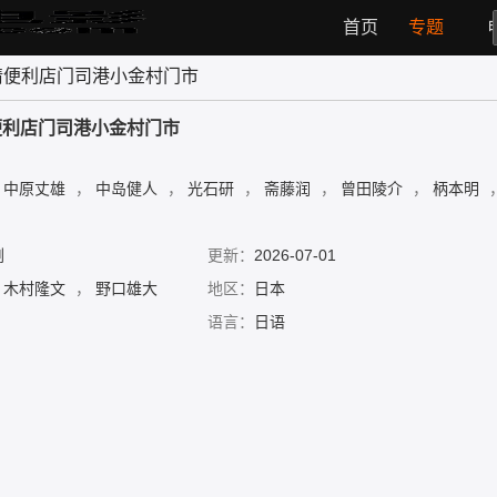
首页
专题
情便利店门司港小金村门市
便利店门司港小金村门市
中原丈雄
，
中岛健人
，
光石研
，
斋藤润
，
曾田陵介
，
柄本明
剧
更新：
2026-07-01
木村隆文
，
野口雄大
地区：
日本
语言：
日语