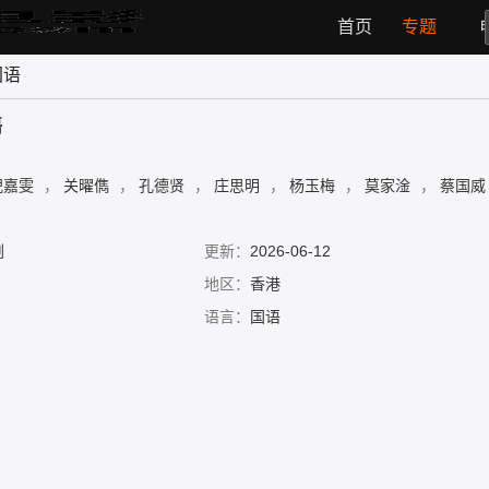
首页
专题
国语
语
倪嘉雯
，
关曜儁
，
孔德贤
，
庄思明
，
杨玉梅
，
莫家淦
，
蔡国
剧
更新：
2026-06-12
地区：
香港
语言：
国语