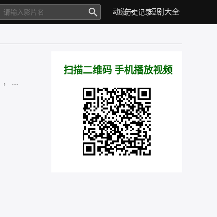
电影
电视剧
综艺
动漫
短剧大全
体育
历史记录
扫描二维码 手机播放视频
威
，
袁文杰
，
袁镇业
，
邓伊婷
，
阮政峰
，
陈靖云
，
黄子桐
，