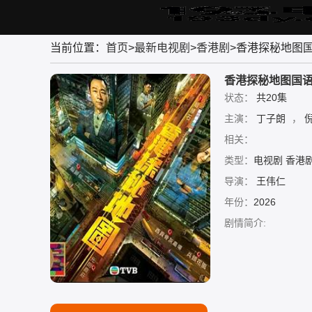
首
电
电
综
动
短
体
当前位置：
首页
>
最新电视剧
>
香港剧
>香港探秘地图
页
影
视
艺
漫
剧
育
剧
大
香港探秘地图国
全
状态：
共20集
主演：
丁子朗
，
相关：
类型：
电视剧 香港
导演：
王伟仁
年份：
2026
剧情简介: