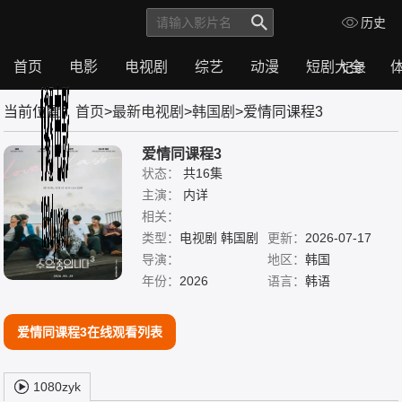
历史
首页
电影
电视剧
综艺
动漫
短剧大全
记录
首
电
电
综
动
短
体
当前位置：
首页
>
最新电视剧
>
韩国剧
>爱情同课程3
页
影
视
艺
漫
剧
育
剧
大
全
爱情同课程3
状态：
共16集
主演：
内详
相关：
类型：
电视剧 韩国剧
更新：
2026-07-17
导演：
地区：
韩国
年份：
2026
语言：
韩语
爱情同课程3在线观看列表
1080zyk