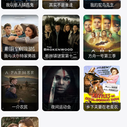
我以纸人镇百鬼
其实不是重逢
我的鸵鸟先生
内详
任运杰 刘佳烨 刘允
何洛洛 傅迦 宋雨霏
电视剧 国产剧
儿 刘思维 吴添豪
电视剧 国产剧
常铖 方晓东 王若衫
电视剧 国产剧
2026
王欣政 金子璇 黄圣
2026
胡晓龙 苏晓彤 董璇
2026
依
许淇杰 贾笑涵 陈冠
甯
我与沃尔特家男孩
断林镇谜案第十二
方舟一号第三季
Cacic James Lenni
的生活第三季
Jarod Rawiri 克里
季
克里斯蒂·柏克 克里
x Naveen Paddock
电视剧 欧美剧
斯蒂娜·谢尔班·扬
电视剧 欧美剧
斯蒂娜·沃尔夫 塔玛
电视剧 欧美剧
Sally 保罗·麦克吉
2026
达 尼尔·雷亚 弗恩·
2026
拉·拉多瓦诺维奇 帕
2026
莱恩 妮基·罗德里格
萨瑟兰
夫莱·耶里尼奇 戴安
斯 杰克·曼利 柯瑞·
娜·贝穆德斯 沙利妮
福格尔玛尼斯 米娅·
一介农民
夜间运动会
·佩里斯 理查德·弗
乡下夫妻在老麦农
洛韦 约翰尼·林克
Jackson Joel Leila
凡妮莎·西蒙斯 查尔
利施曼 瑞安·亚当斯
Fennelly Morrow P
场
艾琳·卡普拉克 艾萨
Mcdougall Robert
电影 剧情片
斯·马利克·惠特菲
电影 恐怖片
瑞斯·里奇 蒂安娜·
arker Patricia 乔治·
电影 喜剧片