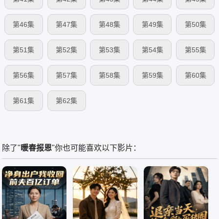
第46集
第47集
第48集
第49集
第50集
第51集
第52集
第53集
第54集
第55集
第56集
第57集
第58集
第59集
第60集
第61集
第62集
除了"
暖春报恩
"你也可能喜欢以下影片：