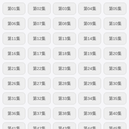
第01集
第02集
第03集
第04集
第05集
第06集
第07集
第08集
第09集
第10集
第11集
第12集
第13集
第14集
第15集
第16集
第17集
第18集
第19集
第20集
第21集
第22集
第23集
第24集
第25集
第26集
第27集
第28集
第29集
第30集
第31集
第32集
第33集
第34集
第35集
第36集
第37集
第38集
第39集
第40集
第41集
第42集
第43集
第44集
第45集