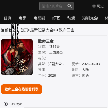
历史
首页
电影
电视剧
综艺
动漫
短剧大全
记录
首
电
电
综
动
短
体
当前位置：
首页
>
最新短剧大全
>
-
>致命三金
页
影
视
艺
漫
剧
育
剧
大
全
致命三金
状态：
共59集
主演：
王国豪杰
相关：
类型：
短剧大全 -
更新：
2026-06-03
导演：
地区：
大陆
年份：
2026
语言：
国语
致命三金在线观看列表
1080zyk