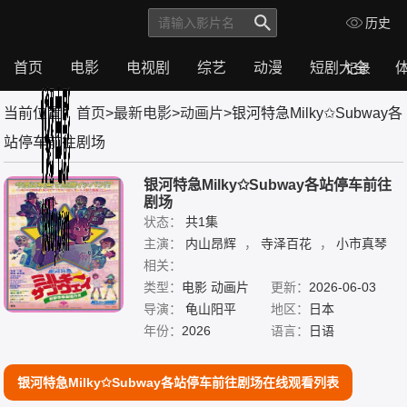
历史
首页
电影
电视剧
综艺
动漫
短剧大全
记录
首
电
电
综
动
短
体
当前位置：
首页
>
最新电影
>
动画片
>银河特急Milky✩Subway各
页
影
视
艺
漫
剧
育
剧
大
站停车前往剧场
全
银河特急Milky✩Subway各站停车前往
剧场
状态：
共1集
主演：
内山昂辉
，
寺泽百花
，
小市真琴
，
相关：
小松未可子
，
山谷祥生
，
永濑安奈
，
藤原由林
类型：
电影 动画片
，
金元寿子
更新：
2026-06-03
导演：
龟山阳平
地区：
日本
年份：
2026
语言：
日语
银河特急Milky✩Subway各站停车前往剧场在线观看列表