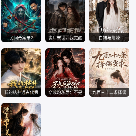
电影 剧情片
王品一 王岗岗 王程
电影 战争片
电视剧 日本剧
我
2026
谢宁 邱晨阳 陈之辉
2026
2026
魏兆雄
民间奇案录2
丧尸末世，我觉醒
白裙与荆棘
古斌 张雪菡 盛少
了无限复制异能
电影 剧情片
短剧大全 AI漫剧
短剧大全 AI漫剧
2026
2026
2026
我的枯井通古代第
穿成炮灰后：不是
九百三十二条择偶
二季
反派吗？怎么要抱
要求，他样样达标
短剧大全 AI漫剧
短剧大全 AI漫剧
抱第三季
短剧大全 AI漫剧
2026
2026
2026