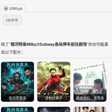
1080zyk
HD中字
除了"
银河特急Milky✩Subway各站停车前往剧场
"你也可能喜
欢以下影片：
民间奇案录
双枪红娘子
换座位后，发现身
古斌 张雪菡 盛少
刘姝彤 文祈 李为民
元之介 小西咏斗
后的男生好像喜欢