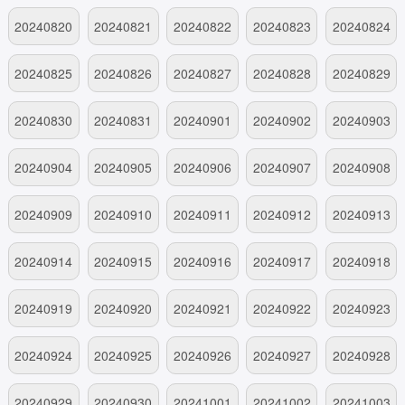
期
期
期
期
期
20240820
20240821
20240822
20240823
20240824
期
期
期
期
期
20240825
20240826
20240827
20240828
20240829
期
期
期
期
期
20240830
20240831
20240901
20240902
20240903
期
期
期
期
期
20240904
20240905
20240906
20240907
20240908
期
期
期
期
期
20240909
20240910
20240911
20240912
20240913
期
期
期
期
期
20240914
20240915
20240916
20240917
20240918
期
期
期
期
期
20240919
20240920
20240921
20240922
20240923
期
期
期
期
期
20240924
20240925
20240926
20240927
20240928
期
期
期
期
期
20240929
20240930
20241001
20241002
20241003