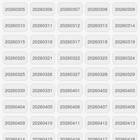
期
期
期
期
期
20260305
20260306
20260307
20260308
20260309
期
期
期
期
期
20260310
20260311
20260312
20260313
20260314
期
期
期
期
期
20260315
20260316
20260317
20260318
20260319
期
期
期
期
期
20260320
20260321
20260322
20260323
20260324
期
期
期
期
期
20260325
20260326
20260327
20260328
20260329
期
期
期
期
期
20260330
20260331
20260401
20260402
20260403
期
期
期
期
期
20260404
20260405
20260406
20260407
20260408
期
期
期
期
期
20260409
20260410
20260411
20260412
20260413
期
期
期
期
期
20260414
20260415
20260416
20260417
20260418