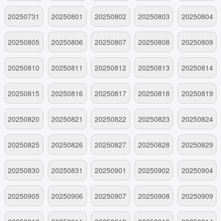
期
期
期
期
期
20250731
20250801
20250802
20250803
20250804
期
期
期
期
期
20250805
20250806
20250807
20250808
20250809
期
期
期
期
期
20250810
20250811
20250812
20250813
20250814
期
期
期
期
期
20250815
20250816
20250817
20250818
20250819
期
期
期
期
期
20250820
20250821
20250822
20250823
20250824
期
期
期
期
期
20250825
20250826
20250827
20250828
20250829
期
期
期
期
期
20250830
20250831
20250901
20250902
20250904
期
期
期
期
期
20250905
20250906
20250907
20250908
20250909
期
期
期
期
期