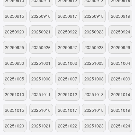
20250910
20250911
20250912
20250913
20250914
期
期
期
期
期
20250915
20250916
20250917
20250918
20250919
期
期
期
期
期
20250920
20250921
20250922
20250923
20250924
期
期
期
期
期
20250925
20250926
20250927
20250928
20250929
期
期
期
期
期
20250930
20251001
20251002
20251003
20251004
期
期
期
期
期
20251005
20251006
20251007
20251008
20251009
期
期
期
期
期
20251010
20251011
20251012
20251013
20251014
期
期
期
期
期
20251015
20251016
20251017
20251018
20251019
期
期
期
期
期
20251020
20251021
20251022
20251023
20251024