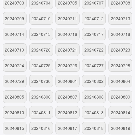
20240703
20240704
20240705
20240707
20240708
期
期
期
期
期
20240709
20240710
20240711
20240712
20240713
期
期
期
期
期
20240714
20240715
20240716
20240717
20240718
期
期
期
期
期
20240719
20240720
20240721
20240722
20240723
期
期
期
期
期
20240724
20240725
20240726
20240727
20240728
期
期
期
期
期
20240729
20240730
20240801
20240802
20240804
期
期
期
期
期
20240805
20240806
20240807
20240808
20240809
期
期
期
期
期
20240810
20240811
20240812
20240813
20240814
期
期
期
期
期
20240815
20240816
20240817
20240818
20240819