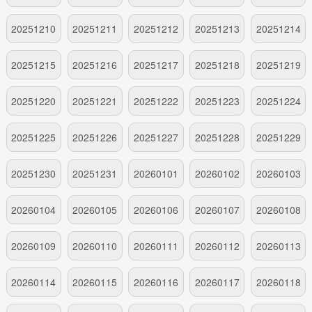
期
期
期
期
期
20251210
20251211
20251212
20251213
20251214
期
期
期
期
期
20251215
20251216
20251217
20251218
20251219
期
期
期
期
期
20251220
20251221
20251222
20251223
20251224
期
期
期
期
期
20251225
20251226
20251227
20251228
20251229
期
期
期
期
期
20251230
20251231
20260101
20260102
20260103
期
期
期
期
期
20260104
20260105
20260106
20260107
20260108
期
期
期
期
期
20260109
20260110
20260111
20260112
20260113
期
期
期
期
期
20260114
20260115
20260116
20260117
20260118
期
期
期
期
期