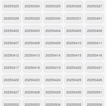
期
期
期
期
期
20250323
20250324
20250325
20250326
20250327
期
期
期
期
期
20250328
20250329
20250330
20250331
20250401
期
期
期
期
期
20250402
20250403
20250404
20250405
20250406
期
期
期
期
期
20250407
20250408
20250409
20250410
20250411
期
期
期
期
期
20250412
20250413
20250414
20250415
20250416
期
期
期
期
期
20250417
20250418
20250419
20250420
20250421
期
期
期
期
期
20250422
20250423
20250424
20250425
20250426
期
期
期
期
期
20250427
20250428
20250429
20250430
20250501
期
期
期
期
期
20250502
20250503
20250504
20250505
20250506