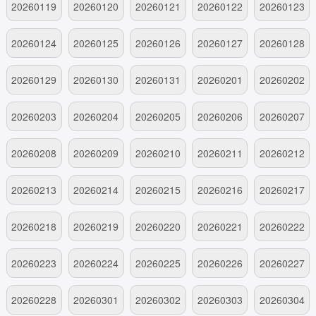
20260119
20260120
20260121
20260122
20260123
期
期
期
期
期
20260124
20260125
20260126
20260127
20260128
期
期
期
期
期
20260129
20260130
20260131
20260201
20260202
期
期
期
期
期
20260203
20260204
20260205
20260206
20260207
期
期
期
期
期
20260208
20260209
20260210
20260211
20260212
期
期
期
期
期
20260213
20260214
20260215
20260216
20260217
期
期
期
期
期
20260218
20260219
20260220
20260221
20260222
期
期
期
期
期
20260223
20260224
20260225
20260226
20260227
期
期
期
期
期
20260228
20260301
20260302
20260303
20260304