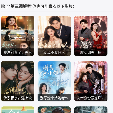
除了"
第三调解室
"你也可能喜欢以下影片：
秦总别追了，夫人
晚风不渡旧人
魔女训夫手册
谢蕊伊
已经嫁人了
胡昂黄
范呈麒
短剧大全 爱情
短剧大全 爱情
短剧大全 爱情
2026
2026
2026
佛系相亲，遇上较
别惹沈小姐她老公
女帝身份暴露后，
刘奕彤
真搭档
严雯丽
和婆婆都是狠角色
王雅妮
督主以江山求嫁
短剧大全 爱情
短剧大全 爱情
短剧大全 爱情