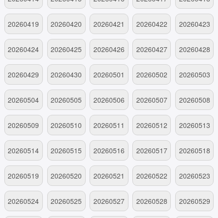
期
期
期
期
期
20260419
20260420
20260421
20260422
20260423
期
期
期
期
期
20260424
20260425
20260426
20260427
20260428
期
期
期
期
期
20260429
20260430
20260501
20260502
20260503
期
期
期
期
期
20260504
20260505
20260506
20260507
20260508
期
期
期
期
期
20260509
20260510
20260511
20260512
20260513
期
期
期
期
期
20260514
20260515
20260516
20260517
20260518
期
期
期
期
期
20260519
20260520
20260521
20260522
20260523
期
期
期
期
期
20260524
20260525
20260527
20260528
20260529