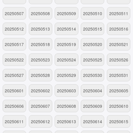
期
期
期
期
期
20250507
20250508
20250509
20250510
20250511
期
期
期
期
期
20250512
20250513
20250514
20250515
20250516
期
期
期
期
期
20250517
20250518
20250519
20250520
20250521
期
期
期
期
期
20250522
20250523
20250524
20250525
20250526
期
期
期
期
期
20250527
20250528
20250529
20250530
20250531
期
期
期
期
期
20250601
20250602
20250603
20250604
20250605
期
期
期
期
期
20250606
20250607
20250608
20250609
20250610
期
期
期
期
期
20250611
20250612
20250613
20250614
20250615