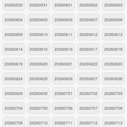
期
期
期
期
期
20260530
20260531
20260601
20260602
20260603
期
期
期
期
期
20260604
20260605
20260605
20260607
20260608
期
期
期
期
期
20260609
20260610
20260611
20260612
20260613
期
期
期
期
期
20260614
20260615
20260616
20260617
20260618
期
期
期
期
期
20260619
20260620
20260621
20260622
20260623
期
期
期
期
期
20260624
20260625
20260626
20260627
20260628
期
期
期
期
期
20260629
20260630
20260701
20260702
20260703
期
期
期
期
期
20260704
20260705
20260706
20260707
20260708
期
期
期
期
期
20260709
20260710
20260711
20260712
20260713