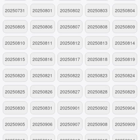
期
期
期
期
期
20250731
20250801
20250802
20250803
20250804
期
期
期
期
期
20250805
20250806
20250807
20250808
20250809
期
期
期
期
期
20250810
20250811
20250812
20250813
20250814
期
期
期
期
期
20250815
20250816
20250817
20250818
20250819
期
期
期
期
期
20250820
20250821
20250822
20250823
20250824
期
期
期
期
期
20250825
20250826
20250827
20250828
20250829
期
期
期
期
期
20250830
20250831
20250901
20250902
20250904
期
期
期
期
期
20250905
20250906
20250907
20250908
20250909
期
期
期
期
期