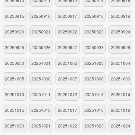
20250910
20250911
20250912
20250913
20250914
期
期
期
期
期
20250915
20250916
20250917
20250918
20250919
期
期
期
期
期
20250920
20250921
20250922
20250923
20250924
期
期
期
期
期
20250925
20250926
20250927
20250928
20250929
期
期
期
期
期
20250930
20251001
20251002
20251003
20251004
期
期
期
期
期
20251005
20251006
20251007
20251008
20251009
期
期
期
期
期
20251010
20251011
20251012
20251013
20251014
期
期
期
期
期
20251015
20251016
20251017
20251018
20251019
期
期
期
期
期
20251020
20251021
20251022
20251023
20251024