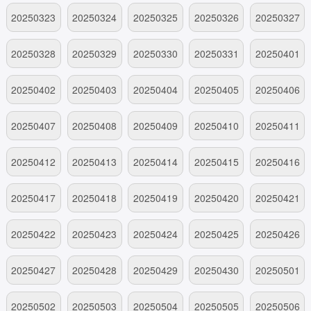
期
期
期
期
期
20250323
20250324
20250325
20250326
20250327
期
期
期
期
期
20250328
20250329
20250330
20250331
20250401
期
期
期
期
期
20250402
20250403
20250404
20250405
20250406
期
期
期
期
期
20250407
20250408
20250409
20250410
20250411
期
期
期
期
期
20250412
20250413
20250414
20250415
20250416
期
期
期
期
期
20250417
20250418
20250419
20250420
20250421
期
期
期
期
期
20250422
20250423
20250424
20250425
20250426
期
期
期
期
期
20250427
20250428
20250429
20250430
20250501
期
期
期
期
期
20250502
20250503
20250504
20250505
20250506