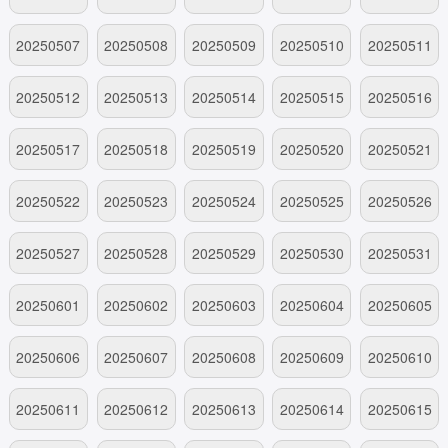
期
期
期
期
期
20250507
20250508
20250509
20250510
20250511
期
期
期
期
期
20250512
20250513
20250514
20250515
20250516
期
期
期
期
期
20250517
20250518
20250519
20250520
20250521
期
期
期
期
期
20250522
20250523
20250524
20250525
20250526
期
期
期
期
期
20250527
20250528
20250529
20250530
20250531
期
期
期
期
期
20250601
20250602
20250603
20250604
20250605
期
期
期
期
期
20250606
20250607
20250608
20250609
20250610
期
期
期
期
期
20250611
20250612
20250613
20250614
20250615