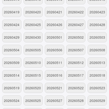
期
期
期
期
期
20260419
20260420
20260421
20260422
20260423
期
期
期
期
期
20260424
20260425
20260426
20260427
20260428
期
期
期
期
期
20260429
20260430
20260501
20260502
20260503
期
期
期
期
期
20260504
20260505
20260506
20260507
20260508
期
期
期
期
期
20260509
20260510
20260511
20260512
20260513
期
期
期
期
期
20260514
20260515
20260516
20260517
20260518
期
期
期
期
期
20260519
20260520
20260521
20260522
20260523
期
期
期
期
期
20260524
20260525
20260527
20260528
20260529