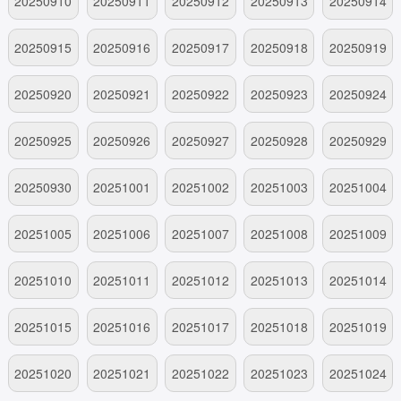
20250910
20250911
20250912
20250913
20250914
期
期
期
期
期
20250915
20250916
20250917
20250918
20250919
期
期
期
期
期
20250920
20250921
20250922
20250923
20250924
期
期
期
期
期
20250925
20250926
20250927
20250928
20250929
期
期
期
期
期
20250930
20251001
20251002
20251003
20251004
期
期
期
期
期
20251005
20251006
20251007
20251008
20251009
期
期
期
期
期
20251010
20251011
20251012
20251013
20251014
期
期
期
期
期
20251015
20251016
20251017
20251018
20251019
期
期
期
期
期
20251020
20251021
20251022
20251023
20251024