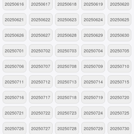
期
期
期
期
期
20250616
20250617
20250618
20250619
20250620
期
期
期
期
期
20250621
20250622
20250623
20250624
20250625
期
期
期
期
期
20250626
20250627
20250628
20250629
20250630
期
期
期
期
期
20250701
20250702
20250703
20250704
20250705
期
期
期
期
期
20250706
20250707
20250708
20250709
20250710
期
期
期
期
期
20250711
20250712
20250713
20250714
20250715
期
期
期
期
期
20250716
20250717
20250718
20250719
20250720
期
期
期
期
期
20250721
20250722
20250723
20250724
20250725
期
期
期
期
期
20250726
20250727
20250728
20250729
20250730