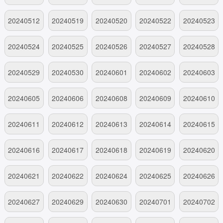
期
期
期
期
期
20240512
20240519
20240520
20240522
20240523
期
期
期
期
期
20240524
20240525
20240526
20240527
20240528
期
期
期
期
期
20240529
20240530
20240601
20240602
20240603
期
期
期
期
期
20240605
20240606
20240608
20240609
20240610
期
期
期
期
期
20240611
20240612
20240613
20240614
20240615
期
期
期
期
期
20240616
20240617
20240618
20240619
20240620
期
期
期
期
期
20240621
20240622
20240624
20240625
20240626
期
期
期
期
期
20240627
20240629
20240630
20240701
20240702
期
期
期
期
期