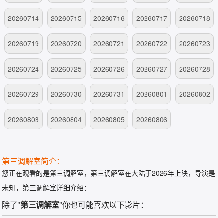
期
期
期
期
期
20260714
20260715
20260716
20260717
20260718
期
期
期
期
期
20260719
20260720
20260721
20260722
20260723
期
期
期
期
期
20260724
20260725
20260726
20260727
20260728
期
期
期
期
期
20260729
20260730
20260731
20260801
20260802
期
期
期
期
期
20260803
20260804
20260805
20260806
期
期
期
期
第三调解室简介：
您正在观看的是第三调解室，第三调解室在大陆于2026年上映，导演是
未知，第三调解室详细介绍：
除了"
第三调解室
"你也可能喜欢以下影片：