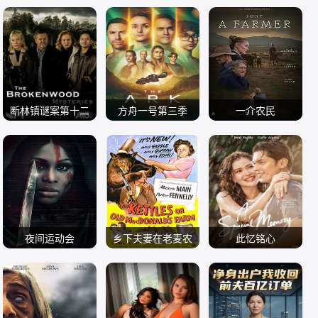
断林镇谜案第十二
方舟一号第三季
一介农民
Jarod Rawiri 克里
季
克里斯蒂·柏克 克里
Jackson Joel Leila
斯蒂娜·谢尔班·扬达
电视剧 欧美剧
斯蒂娜·沃尔夫 塔玛
电视剧 欧美剧
Mcdougall Robert
电影 剧情片
尼尔·雷亚 弗恩·萨
2026
拉·拉多瓦诺维奇 帕
2026
Taylor
2024
瑟兰
夫莱·耶里尼奇 戴安
娜·贝穆德斯 沙利妮
夜间运动会
·佩里斯 理查德·弗
乡下夫妻在老麦农
此忆铭心
凡妮莎·西蒙斯 查尔
利施曼 瑞安·亚当斯
Fennelly Morrow P
场
乔尔·托雷 保罗·古
斯·马利克·惠特菲尔
电影 恐怖片
瑞斯·里奇 蒂安娜·
arker Patricia 乔治·
电影 喜剧片
马保 卡洛·阿基诺
电影 爱情片
德 詹姆斯·布莱克
2024
乌普切娃 贾德兰·马
邓恩 克劳德·艾金斯
1957
洛特·德·莱昂 海梅·
2026