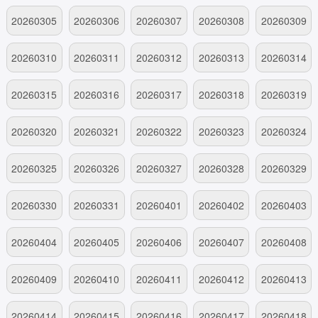
期
期
期
期
期
20260305
20260306
20260307
20260308
20260309
期
期
期
期
期
20260310
20260311
20260312
20260313
20260314
期
期
期
期
期
20260315
20260316
20260317
20260318
20260319
期
期
期
期
期
20260320
20260321
20260322
20260323
20260324
期
期
期
期
期
20260325
20260326
20260327
20260328
20260329
期
期
期
期
期
20260330
20260331
20260401
20260402
20260403
期
期
期
期
期
20260404
20260405
20260406
20260407
20260408
期
期
期
期
期
20260409
20260410
20260411
20260412
20260413
期
期
期
期
期
20260414
20260415
20260416
20260417
20260418