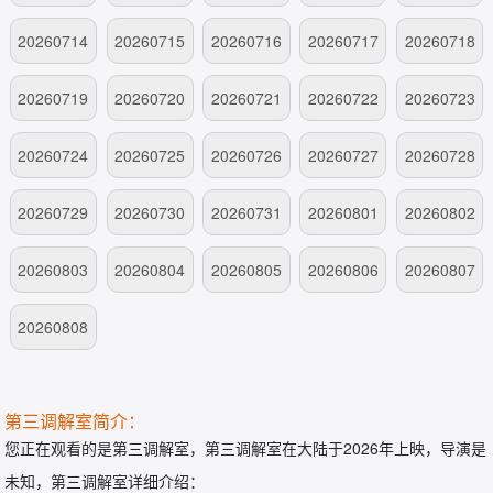
期
期
期
期
期
20260714
20260715
20260716
20260717
20260718
期
期
期
期
期
20260719
20260720
20260721
20260722
20260723
期
期
期
期
期
20260724
20260725
20260726
20260727
20260728
期
期
期
期
期
20260729
20260730
20260731
20260801
20260802
期
期
期
期
期
20260803
20260804
20260805
20260806
20260807
期
期
期
期
期
20260808
期
第三调解室简介：
您正在观看的是第三调解室，第三调解室在大陆于2026年上映，导演是
未知，第三调解室详细介绍：