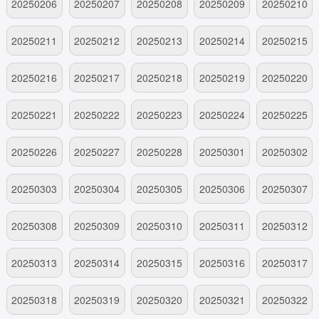
20250206
20250207
20250208
20250209
20250210
期
期
期
期
期
20250211
20250212
20250213
20250214
20250215
期
期
期
期
期
20250216
20250217
20250218
20250219
20250220
期
期
期
期
期
20250221
20250222
20250223
20250224
20250225
期
期
期
期
期
20250226
20250227
20250228
20250301
20250302
期
期
期
期
期
20250303
20250304
20250305
20250306
20250307
期
期
期
期
期
20250308
20250309
20250310
20250311
20250312
期
期
期
期
期
20250313
20250314
20250315
20250316
20250317
期
期
期
期
期
20250318
20250319
20250320
20250321
20250322