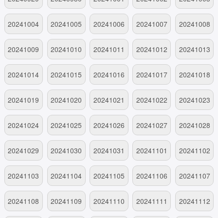
期
期
期
期
期
20241004
20241005
20241006
20241007
20241008
期
期
期
期
期
20241009
20241010
20241011
20241012
20241013
期
期
期
期
期
20241014
20241015
20241016
20241017
20241018
期
期
期
期
期
20241019
20241020
20241021
20241022
20241023
期
期
期
期
期
20241024
20241025
20241026
20241027
20241028
期
期
期
期
期
20241029
20241030
20241031
20241101
20241102
期
期
期
期
期
20241103
20241104
20241105
20241106
20241107
期
期
期
期
期
20241108
20241109
20241110
20241111
20241112