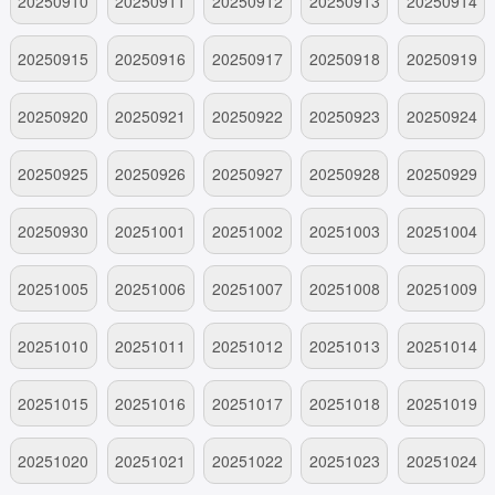
20250910
20250911
20250912
20250913
20250914
期
期
期
期
期
20250915
20250916
20250917
20250918
20250919
期
期
期
期
期
20250920
20250921
20250922
20250923
20250924
期
期
期
期
期
20250925
20250926
20250927
20250928
20250929
期
期
期
期
期
20250930
20251001
20251002
20251003
20251004
期
期
期
期
期
20251005
20251006
20251007
20251008
20251009
期
期
期
期
期
20251010
20251011
20251012
20251013
20251014
期
期
期
期
期
20251015
20251016
20251017
20251018
20251019
期
期
期
期
期
20251020
20251021
20251022
20251023
20251024