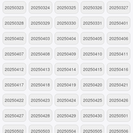
期
期
期
期
期
20250323
20250324
20250325
20250326
20250327
期
期
期
期
期
20250328
20250329
20250330
20250331
20250401
期
期
期
期
期
20250402
20250403
20250404
20250405
20250406
期
期
期
期
期
20250407
20250408
20250409
20250410
20250411
期
期
期
期
期
20250412
20250413
20250414
20250415
20250416
期
期
期
期
期
20250417
20250418
20250419
20250420
20250421
期
期
期
期
期
20250422
20250423
20250424
20250425
20250426
期
期
期
期
期
20250427
20250428
20250429
20250430
20250501
期
期
期
期
期
20250502
20250503
20250504
20250505
20250506