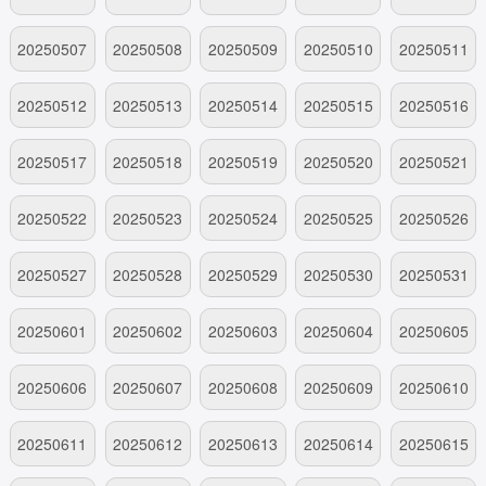
期
期
期
期
期
20250507
20250508
20250509
20250510
20250511
期
期
期
期
期
20250512
20250513
20250514
20250515
20250516
期
期
期
期
期
20250517
20250518
20250519
20250520
20250521
期
期
期
期
期
20250522
20250523
20250524
20250525
20250526
期
期
期
期
期
20250527
20250528
20250529
20250530
20250531
期
期
期
期
期
20250601
20250602
20250603
20250604
20250605
期
期
期
期
期
20250606
20250607
20250608
20250609
20250610
期
期
期
期
期
20250611
20250612
20250613
20250614
20250615