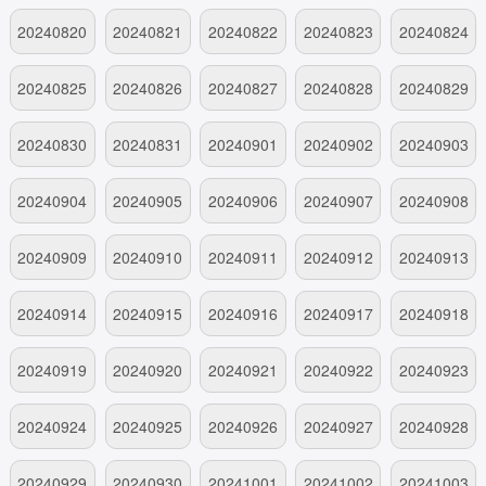
期
期
期
期
期
20240820
20240821
20240822
20240823
20240824
期
期
期
期
期
20240825
20240826
20240827
20240828
20240829
期
期
期
期
期
20240830
20240831
20240901
20240902
20240903
期
期
期
期
期
20240904
20240905
20240906
20240907
20240908
期
期
期
期
期
20240909
20240910
20240911
20240912
20240913
期
期
期
期
期
20240914
20240915
20240916
20240917
20240918
期
期
期
期
期
20240919
20240920
20240921
20240922
20240923
期
期
期
期
期
20240924
20240925
20240926
20240927
20240928
期
期
期
期
期
20240929
20240930
20241001
20241002
20241003