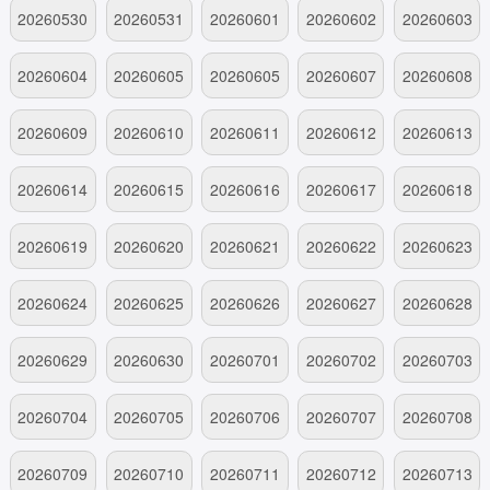
期
期
期
期
期
20260530
20260531
20260601
20260602
20260603
期
期
期
期
期
20260604
20260605
20260605
20260607
20260608
期
期
期
期
期
20260609
20260610
20260611
20260612
20260613
期
期
期
期
期
20260614
20260615
20260616
20260617
20260618
期
期
期
期
期
20260619
20260620
20260621
20260622
20260623
期
期
期
期
期
20260624
20260625
20260626
20260627
20260628
期
期
期
期
期
20260629
20260630
20260701
20260702
20260703
期
期
期
期
期
20260704
20260705
20260706
20260707
20260708
期
期
期
期
期
20260709
20260710
20260711
20260712
20260713