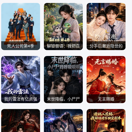
死人公司第4季
解锁兽语：我把百
分手后邂逅隐世的
Caballero Laura 卡
兽当萌宠
他
洛斯·阿雷塞斯
电视剧 欧美剧
短剧大全 AI漫剧
短剧大全 AI漫剧
2026
2026
2026
我的雷法有亿点强
末世降临，小尸尸
无言赐婚
我呀吸吸吸
短剧大全 AI漫剧
短剧大全 AI漫剧
短剧大全 AI漫剧
2026
2026
2026