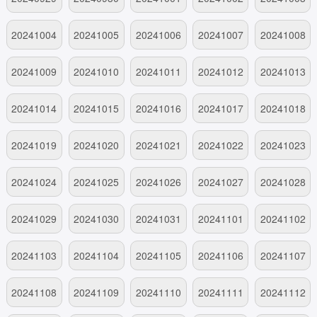
期
期
期
期
期
20241004
20241005
20241006
20241007
20241008
期
期
期
期
期
20241009
20241010
20241011
20241012
20241013
期
期
期
期
期
20241014
20241015
20241016
20241017
20241018
期
期
期
期
期
20241019
20241020
20241021
20241022
20241023
期
期
期
期
期
20241024
20241025
20241026
20241027
20241028
期
期
期
期
期
20241029
20241030
20241031
20241101
20241102
期
期
期
期
期
20241103
20241104
20241105
20241106
20241107
期
期
期
期
期
20241108
20241109
20241110
20241111
20241112