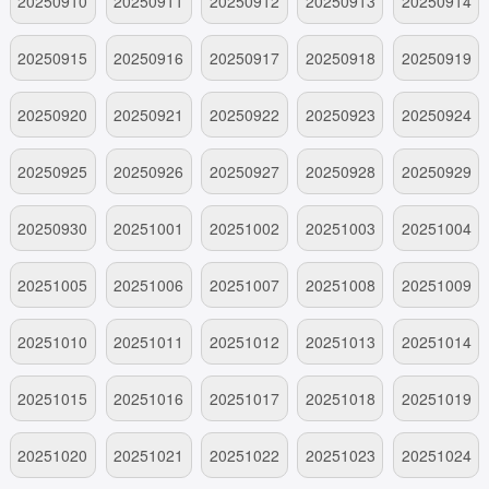
20250910
20250911
20250912
20250913
20250914
期
期
期
期
期
20250915
20250916
20250917
20250918
20250919
期
期
期
期
期
20250920
20250921
20250922
20250923
20250924
期
期
期
期
期
20250925
20250926
20250927
20250928
20250929
期
期
期
期
期
20250930
20251001
20251002
20251003
20251004
期
期
期
期
期
20251005
20251006
20251007
20251008
20251009
期
期
期
期
期
20251010
20251011
20251012
20251013
20251014
期
期
期
期
期
20251015
20251016
20251017
20251018
20251019
期
期
期
期
期
20251020
20251021
20251022
20251023
20251024