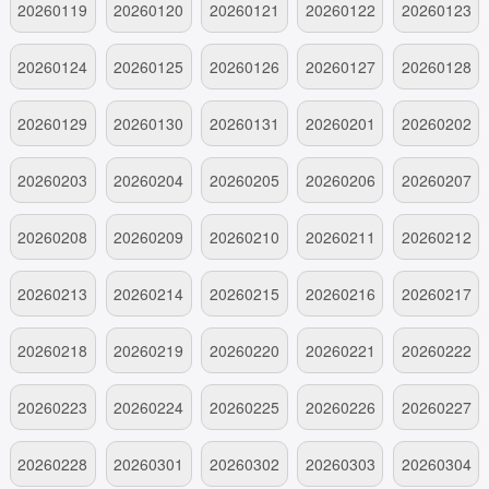
20260119
20260120
20260121
20260122
20260123
期
期
期
期
期
20260124
20260125
20260126
20260127
20260128
期
期
期
期
期
20260129
20260130
20260131
20260201
20260202
期
期
期
期
期
20260203
20260204
20260205
20260206
20260207
期
期
期
期
期
20260208
20260209
20260210
20260211
20260212
期
期
期
期
期
20260213
20260214
20260215
20260216
20260217
期
期
期
期
期
20260218
20260219
20260220
20260221
20260222
期
期
期
期
期
20260223
20260224
20260225
20260226
20260227
期
期
期
期
期
20260228
20260301
20260302
20260303
20260304