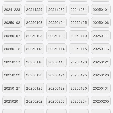
期
期
期
期
期
20241228
20241229
20241230
20241231
20250101
期
期
期
期
期
20250102
20250103
20250104
20250105
20250106
期
期
期
期
期
20250107
20250108
20250109
20250110
20250111
期
期
期
期
期
20250112
20250113
20250114
20250115
20250116
期
期
期
期
期
20250117
20250118
20250119
20250120
20250121
期
期
期
期
期
20250122
20250123
20250124
20250125
20250126
期
期
期
期
期
20250127
20250128
20250129
20250130
20250131
期
期
期
期
期
20250201
20250202
20250203
20250204
20250205
期
期
期
期
期