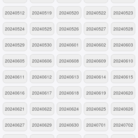
期
期
期
期
期
20240512
20240519
20240520
20240522
20240523
期
期
期
期
期
20240524
20240525
20240526
20240527
20240528
期
期
期
期
期
20240529
20240530
20240601
20240602
20240603
期
期
期
期
期
20240605
20240606
20240608
20240609
20240610
期
期
期
期
期
20240611
20240612
20240613
20240614
20240615
期
期
期
期
期
20240616
20240617
20240618
20240619
20240620
期
期
期
期
期
20240621
20240622
20240624
20240625
20240626
期
期
期
期
期
20240627
20240629
20240630
20240701
20240702
期
期
期
期
期