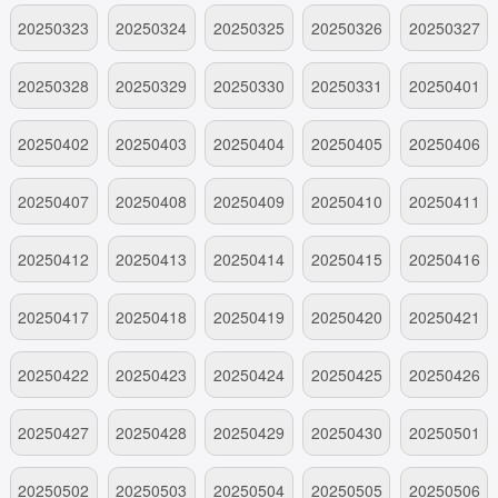
期
期
期
期
期
20250323
20250324
20250325
20250326
20250327
期
期
期
期
期
20250328
20250329
20250330
20250331
20250401
期
期
期
期
期
20250402
20250403
20250404
20250405
20250406
期
期
期
期
期
20250407
20250408
20250409
20250410
20250411
期
期
期
期
期
20250412
20250413
20250414
20250415
20250416
期
期
期
期
期
20250417
20250418
20250419
20250420
20250421
期
期
期
期
期
20250422
20250423
20250424
20250425
20250426
期
期
期
期
期
20250427
20250428
20250429
20250430
20250501
期
期
期
期
期
20250502
20250503
20250504
20250505
20250506