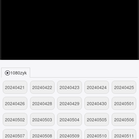
1080zyk
20240421
20240422
20240423
20240424
20240425
期
期
期
期
期
20240426
20240428
20240429
20240430
20240501
期
期
期
期
期
20240502
20240503
20240504
20240505
20240506
期
期
期
期
期
20240507
20240508
20240509
20240510
20240511