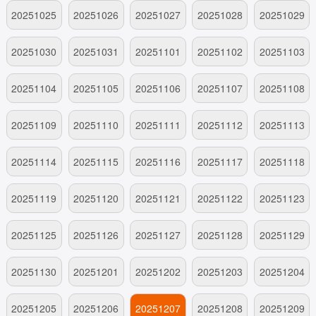
期
期
期
期
期
20251025
20251026
20251027
20251028
20251029
期
期
期
期
期
20251030
20251031
20251101
20251102
20251103
期
期
期
期
期
20251104
20251105
20251106
20251107
20251108
期
期
期
期
期
20251109
20251110
20251111
20251112
20251113
期
期
期
期
期
20251114
20251115
20251116
20251117
20251118
期
期
期
期
期
20251119
20251120
20251121
20251122
20251123
期
期
期
期
期
20251125
20251126
20251127
20251128
20251129
期
期
期
期
期
20251130
20251201
20251202
20251203
20251204
期
期
期
期
期
20251205
20251206
20251207
20251208
20251209