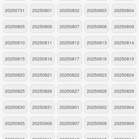
期
期
期
期
期
20250731
20250801
20250802
20250803
20250804
期
期
期
期
期
20250805
20250806
20250807
20250808
20250809
期
期
期
期
期
20250810
20250811
20250812
20250813
20250814
期
期
期
期
期
20250815
20250816
20250817
20250818
20250819
期
期
期
期
期
20250820
20250821
20250822
20250823
20250824
期
期
期
期
期
20250825
20250826
20250827
20250828
20250829
期
期
期
期
期
20250830
20250831
20250901
20250902
20250904
期
期
期
期
期
20250905
20250906
20250907
20250908
20250909
期
期
期
期
期