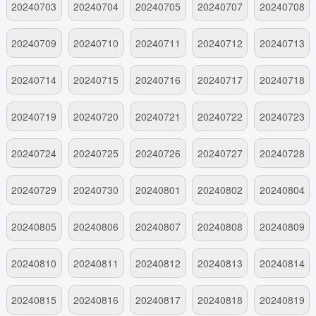
20240703
20240704
20240705
20240707
20240708
期
期
期
期
期
20240709
20240710
20240711
20240712
20240713
期
期
期
期
期
20240714
20240715
20240716
20240717
20240718
期
期
期
期
期
20240719
20240720
20240721
20240722
20240723
期
期
期
期
期
20240724
20240725
20240726
20240727
20240728
期
期
期
期
期
20240729
20240730
20240801
20240802
20240804
期
期
期
期
期
20240805
20240806
20240807
20240808
20240809
期
期
期
期
期
20240810
20240811
20240812
20240813
20240814
期
期
期
期
期
20240815
20240816
20240817
20240818
20240819