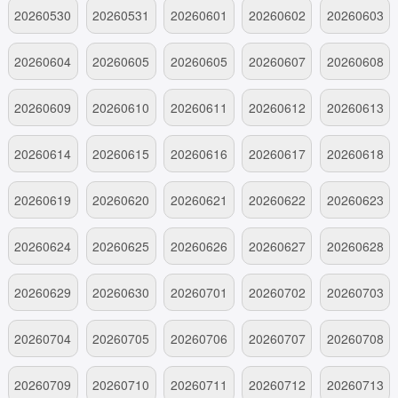
期
期
期
期
期
20260530
20260531
20260601
20260602
20260603
期
期
期
期
期
20260604
20260605
20260605
20260607
20260608
期
期
期
期
期
20260609
20260610
20260611
20260612
20260613
期
期
期
期
期
20260614
20260615
20260616
20260617
20260618
期
期
期
期
期
20260619
20260620
20260621
20260622
20260623
期
期
期
期
期
20260624
20260625
20260626
20260627
20260628
期
期
期
期
期
20260629
20260630
20260701
20260702
20260703
期
期
期
期
期
20260704
20260705
20260706
20260707
20260708
期
期
期
期
期
20260709
20260710
20260711
20260712
20260713