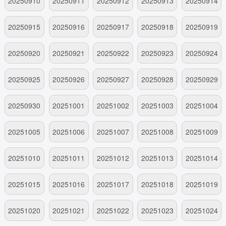
20250910
20250911
20250912
20250913
20250914
期
期
期
期
期
20250915
20250916
20250917
20250918
20250919
期
期
期
期
期
20250920
20250921
20250922
20250923
20250924
期
期
期
期
期
20250925
20250926
20250927
20250928
20250929
期
期
期
期
期
20250930
20251001
20251002
20251003
20251004
期
期
期
期
期
20251005
20251006
20251007
20251008
20251009
期
期
期
期
期
20251010
20251011
20251012
20251013
20251014
期
期
期
期
期
20251015
20251016
20251017
20251018
20251019
期
期
期
期
期
20251020
20251021
20251022
20251023
20251024