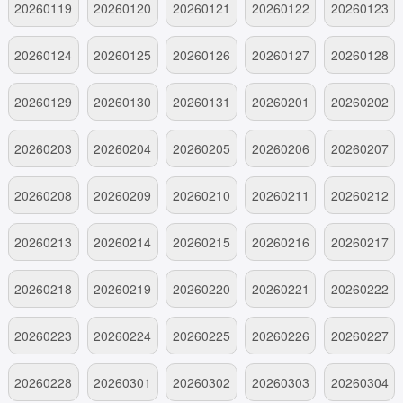
20260119
20260120
20260121
20260122
20260123
期
期
期
期
期
20260124
20260125
20260126
20260127
20260128
期
期
期
期
期
20260129
20260130
20260131
20260201
20260202
期
期
期
期
期
20260203
20260204
20260205
20260206
20260207
期
期
期
期
期
20260208
20260209
20260210
20260211
20260212
期
期
期
期
期
20260213
20260214
20260215
20260216
20260217
期
期
期
期
期
20260218
20260219
20260220
20260221
20260222
期
期
期
期
期
20260223
20260224
20260225
20260226
20260227
期
期
期
期
期
20260228
20260301
20260302
20260303
20260304