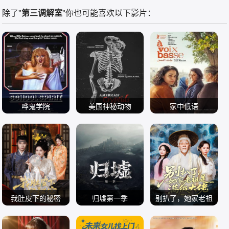
除了"
第三调解室
"你也可能喜欢以下影片：
哗鬼学院
美国神秘动物
家中低语
Foxx Nicki Nolan T
卡莉·布塞尔 梅布尔
Chamari Feriel 埃
om 拉里·林维尔
电影 倫理片
·托马斯 泰勒·查尔
电影 恐怖片
娅·布特拉 玛丽昂·
电影 剧情片
1985
斯·凯恩
2025
巴尔博 西娅姆·阿巴
2026
斯
我肚皮下的秘密
归墟第一季
别扒了，她家老祖
康凌骁
梦露
是满级大佬
短剧大全 女性成长
短剧大全 AI漫剧
短剧大全 玄幻