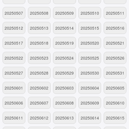
期
期
期
期
期
20250507
20250508
20250509
20250510
20250511
期
期
期
期
期
20250512
20250513
20250514
20250515
20250516
期
期
期
期
期
20250517
20250518
20250519
20250520
20250521
期
期
期
期
期
20250522
20250523
20250524
20250525
20250526
期
期
期
期
期
20250527
20250528
20250529
20250530
20250531
期
期
期
期
期
20250601
20250602
20250603
20250604
20250605
期
期
期
期
期
20250606
20250607
20250608
20250609
20250610
期
期
期
期
期
20250611
20250612
20250613
20250614
20250615