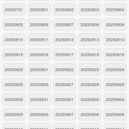
期
期
期
期
期
20250731
20250801
20250802
20250803
20250804
期
期
期
期
期
20250805
20250806
20250807
20250808
20250809
期
期
期
期
期
20250810
20250811
20250812
20250813
20250814
期
期
期
期
期
20250815
20250816
20250817
20250818
20250819
期
期
期
期
期
20250820
20250821
20250822
20250823
20250824
期
期
期
期
期
20250825
20250826
20250827
20250828
20250829
期
期
期
期
期
20250830
20250831
20250901
20250902
20250904
期
期
期
期
期
20250905
20250906
20250907
20250908
20250909
期
期
期
期
期