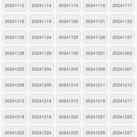
期
期
期
期
期
20241113
20241114
20241115
20241116
20241117
期
期
期
期
期
20241118
20241119
20241120
20241121
20241122
期
期
期
期
期
20241123
20241124
20241125
20241126
20241127
期
期
期
期
期
20241128
20241129
20241130
20241201
20241202
期
期
期
期
期
20241203
20241204
20241205
20241206
20241207
期
期
期
期
期
20241208
20241209
20241210
20241211
20241212
期
期
期
期
期
20241213
20241214
20241215
20241216
20241217
期
期
期
期
期
20241218
20241219
20241220
20241221
20241222
期
期
期
期
期
20241223
20241224
20241225
20241226
20241227