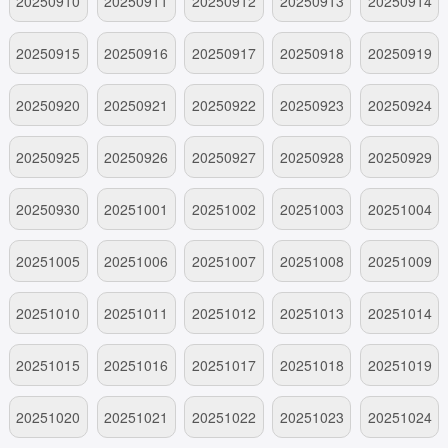
20250910
20250911
20250912
20250913
20250914
期
期
期
期
期
20250915
20250916
20250917
20250918
20250919
期
期
期
期
期
20250920
20250921
20250922
20250923
20250924
期
期
期
期
期
20250925
20250926
20250927
20250928
20250929
期
期
期
期
期
20250930
20251001
20251002
20251003
20251004
期
期
期
期
期
20251005
20251006
20251007
20251008
20251009
期
期
期
期
期
20251010
20251011
20251012
20251013
20251014
期
期
期
期
期
20251015
20251016
20251017
20251018
20251019
期
期
期
期
期
20251020
20251021
20251022
20251023
20251024