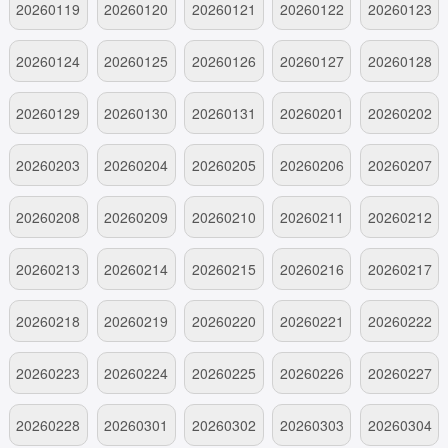
20260119
20260120
20260121
20260122
20260123
期
期
期
期
期
20260124
20260125
20260126
20260127
20260128
期
期
期
期
期
20260129
20260130
20260131
20260201
20260202
期
期
期
期
期
20260203
20260204
20260205
20260206
20260207
期
期
期
期
期
20260208
20260209
20260210
20260211
20260212
期
期
期
期
期
20260213
20260214
20260215
20260216
20260217
期
期
期
期
期
20260218
20260219
20260220
20260221
20260222
期
期
期
期
期
20260223
20260224
20260225
20260226
20260227
期
期
期
期
期
20260228
20260301
20260302
20260303
20260304