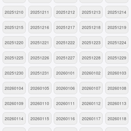
期
期
期
期
期
20251210
20251211
20251212
20251213
20251214
期
期
期
期
期
20251215
20251216
20251217
20251218
20251219
期
期
期
期
期
20251220
20251221
20251222
20251223
20251224
期
期
期
期
期
20251225
20251226
20251227
20251228
20251229
期
期
期
期
期
20251230
20251231
20260101
20260102
20260103
期
期
期
期
期
20260104
20260105
20260106
20260107
20260108
期
期
期
期
期
20260109
20260110
20260111
20260112
20260113
期
期
期
期
期
20260114
20260115
20260116
20260117
20260118
期
期
期
期
期