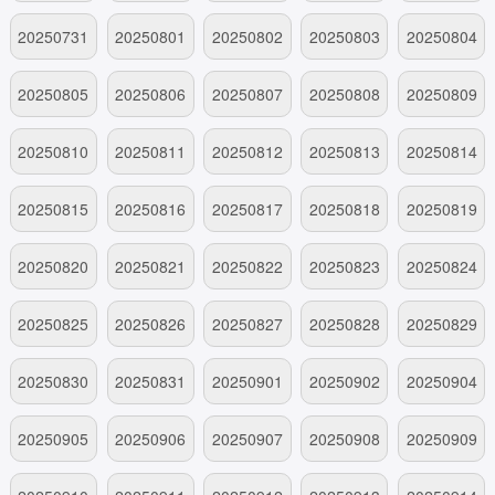
期
期
期
期
期
20250731
20250801
20250802
20250803
20250804
期
期
期
期
期
20250805
20250806
20250807
20250808
20250809
期
期
期
期
期
20250810
20250811
20250812
20250813
20250814
期
期
期
期
期
20250815
20250816
20250817
20250818
20250819
期
期
期
期
期
20250820
20250821
20250822
20250823
20250824
期
期
期
期
期
20250825
20250826
20250827
20250828
20250829
期
期
期
期
期
20250830
20250831
20250901
20250902
20250904
期
期
期
期
期
20250905
20250906
20250907
20250908
20250909
期
期
期
期
期