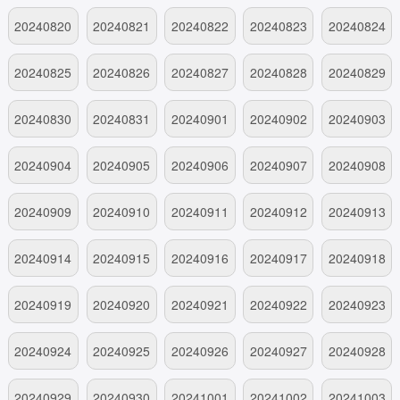
期
期
期
期
期
20240820
20240821
20240822
20240823
20240824
期
期
期
期
期
20240825
20240826
20240827
20240828
20240829
期
期
期
期
期
20240830
20240831
20240901
20240902
20240903
期
期
期
期
期
20240904
20240905
20240906
20240907
20240908
期
期
期
期
期
20240909
20240910
20240911
20240912
20240913
期
期
期
期
期
20240914
20240915
20240916
20240917
20240918
期
期
期
期
期
20240919
20240920
20240921
20240922
20240923
期
期
期
期
期
20240924
20240925
20240926
20240927
20240928
期
期
期
期
期
20240929
20240930
20241001
20241002
20241003