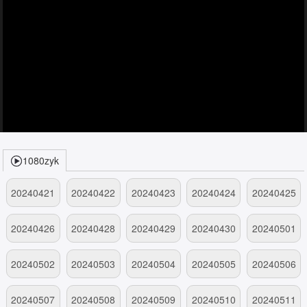
1080zyk
20240421
20240422
20240423
20240424
20240425
期
期
期
期
期
20240426
20240428
20240429
20240430
20240501
期
期
期
期
期
20240502
20240503
20240504
20240505
20240506
期
期
期
期
期
20240507
20240508
20240509
20240510
20240511