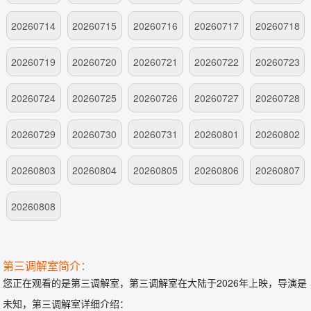
期
期
期
期
期
20260714
20260715
20260716
20260717
20260718
期
期
期
期
期
20260719
20260720
20260721
20260722
20260723
期
期
期
期
期
20260724
20260725
20260726
20260727
20260728
期
期
期
期
期
20260729
20260730
20260731
20260801
20260802
期
期
期
期
期
20260803
20260804
20260805
20260806
20260807
期
期
期
期
期
20260808
期
第三调解室简介：
您正在观看的是第三调解室，第三调解室在大陆于2026年上映，导演是
未知，第三调解室详细介绍：