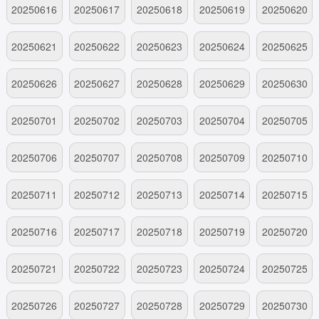
期
期
期
期
期
20250616
20250617
20250618
20250619
20250620
期
期
期
期
期
20250621
20250622
20250623
20250624
20250625
期
期
期
期
期
20250626
20250627
20250628
20250629
20250630
期
期
期
期
期
20250701
20250702
20250703
20250704
20250705
期
期
期
期
期
20250706
20250707
20250708
20250709
20250710
期
期
期
期
期
20250711
20250712
20250713
20250714
20250715
期
期
期
期
期
20250716
20250717
20250718
20250719
20250720
期
期
期
期
期
20250721
20250722
20250723
20250724
20250725
期
期
期
期
期
20250726
20250727
20250728
20250729
20250730