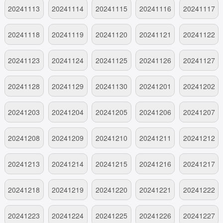
期
期
期
期
期
20241113
20241114
20241115
20241116
20241117
期
期
期
期
期
20241118
20241119
20241120
20241121
20241122
期
期
期
期
期
20241123
20241124
20241125
20241126
20241127
期
期
期
期
期
20241128
20241129
20241130
20241201
20241202
期
期
期
期
期
20241203
20241204
20241205
20241206
20241207
期
期
期
期
期
20241208
20241209
20241210
20241211
20241212
期
期
期
期
期
20241213
20241214
20241215
20241216
20241217
期
期
期
期
期
20241218
20241219
20241220
20241221
20241222
期
期
期
期
期
20241223
20241224
20241225
20241226
20241227