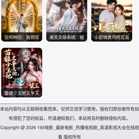
2026
2026
2026
空间种田：我把现
诸天交易系统：被
小厨娘勇闯桃花岛
代超市搬回古代第
夺灵根后垄断万界
短剧大全 AI漫剧
一季
短剧大全 AI漫剧
资源
短剧大全 AI漫剧
2026
0
2026
苗疆少主他又争又
抢，阿禾逃不掉第
本站内容均从互联网收集而来，仅供交流学习使用，版权归原创者所有如
短剧大全 AI漫剧
三季
有侵犯了您的权益，尽请通知我们，本站将及时删除侵权内容。
2026
Copyright @ 2026 193电影_最新电影_热播电视剧_高清影视大全在线观
看 版权所有