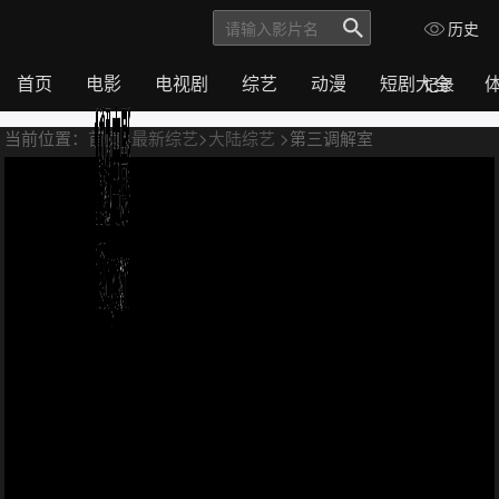
历史
首页
电影
电视剧
综艺
动漫
短剧大全
记录
首
电
电
综
动
短
体
当前位置：
首页
>
最新综艺
>
大陆综艺
>第三调解室
页
影
视
艺
漫
剧
育
剧
大
全