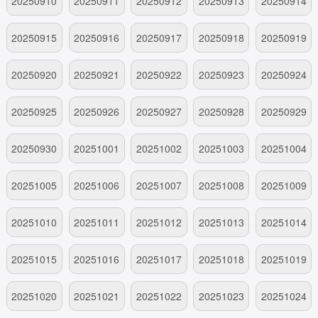
20250910
20250911
20250912
20250913
20250914
期
期
期
期
期
20250915
20250916
20250917
20250918
20250919
期
期
期
期
期
20250920
20250921
20250922
20250923
20250924
期
期
期
期
期
20250925
20250926
20250927
20250928
20250929
期
期
期
期
期
20250930
20251001
20251002
20251003
20251004
期
期
期
期
期
20251005
20251006
20251007
20251008
20251009
期
期
期
期
期
20251010
20251011
20251012
20251013
20251014
期
期
期
期
期
20251015
20251016
20251017
20251018
20251019
期
期
期
期
期
20251020
20251021
20251022
20251023
20251024