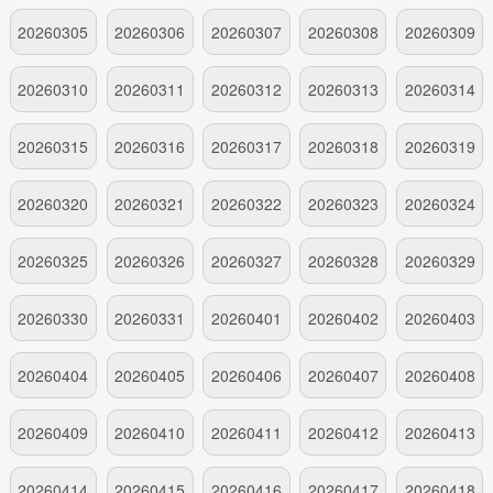
期
期
期
期
期
20260305
20260306
20260307
20260308
20260309
期
期
期
期
期
20260310
20260311
20260312
20260313
20260314
期
期
期
期
期
20260315
20260316
20260317
20260318
20260319
期
期
期
期
期
20260320
20260321
20260322
20260323
20260324
期
期
期
期
期
20260325
20260326
20260327
20260328
20260329
期
期
期
期
期
20260330
20260331
20260401
20260402
20260403
期
期
期
期
期
20260404
20260405
20260406
20260407
20260408
期
期
期
期
期
20260409
20260410
20260411
20260412
20260413
期
期
期
期
期
20260414
20260415
20260416
20260417
20260418