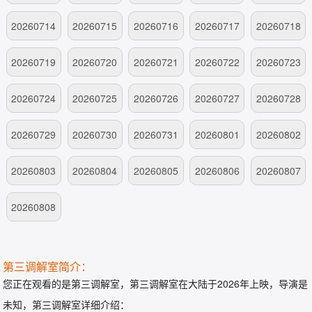
期
期
期
期
期
20260714
20260715
20260716
20260717
20260718
期
期
期
期
期
20260719
20260720
20260721
20260722
20260723
期
期
期
期
期
20260724
20260725
20260726
20260727
20260728
期
期
期
期
期
20260729
20260730
20260731
20260801
20260802
期
期
期
期
期
20260803
20260804
20260805
20260806
20260807
期
期
期
期
期
20260808
期
第三调解室简介：
您正在观看的是第三调解室，第三调解室在大陆于2026年上映，导演是
未知，第三调解室详细介绍：