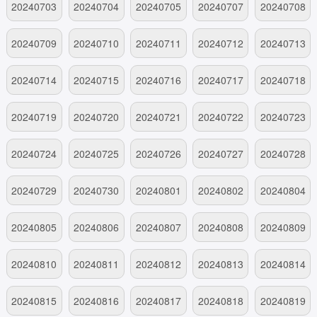
20240703
20240704
20240705
20240707
20240708
期
期
期
期
期
20240709
20240710
20240711
20240712
20240713
期
期
期
期
期
20240714
20240715
20240716
20240717
20240718
期
期
期
期
期
20240719
20240720
20240721
20240722
20240723
期
期
期
期
期
20240724
20240725
20240726
20240727
20240728
期
期
期
期
期
20240729
20240730
20240801
20240802
20240804
期
期
期
期
期
20240805
20240806
20240807
20240808
20240809
期
期
期
期
期
20240810
20240811
20240812
20240813
20240814
期
期
期
期
期
20240815
20240816
20240817
20240818
20240819