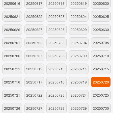
期
期
期
期
期
20250616
20250617
20250618
20250619
20250620
期
期
期
期
期
20250621
20250622
20250623
20250624
20250625
期
期
期
期
期
20250626
20250627
20250628
20250629
20250630
期
期
期
期
期
20250701
20250702
20250703
20250704
20250705
期
期
期
期
期
20250706
20250707
20250708
20250709
20250710
期
期
期
期
期
20250711
20250712
20250713
20250714
20250715
期
期
期
期
期
20250716
20250717
20250718
20250719
20250720
期
期
期
期
期
20250721
20250722
20250723
20250724
20250725
期
期
期
期
期
20250726
20250727
20250728
20250729
20250730