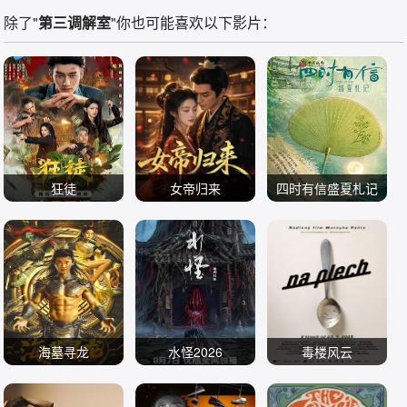
除了"
第三调解室
"你也可能喜欢以下影片：
狂徒
女帝归来
四时有信盛夏札记
任世豪 吴翎薇 杜姚
叶修诚 沐晨雪
内详
杨博奇 杨润杰 薛冰
电视剧 国产剧
电视剧 国产剧
电视剧 国产剧
赵茜 陈俊安 魏俊霆
2026
2026
2026
海墓寻龙
水怪2026
毒楼风云
付美 张晶 振宇 洪
内详
卡雷尔·奥拉科 朱利
天照 赵仁杰
电影 动作片
电影 剧情片
叶斯·奥拉科 简·霍
电影 喜剧片