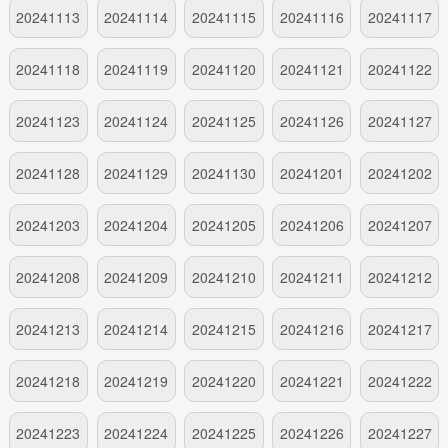
期
期
期
期
期
20241113
20241114
20241115
20241116
20241117
期
期
期
期
期
20241118
20241119
20241120
20241121
20241122
期
期
期
期
期
20241123
20241124
20241125
20241126
20241127
期
期
期
期
期
20241128
20241129
20241130
20241201
20241202
期
期
期
期
期
20241203
20241204
20241205
20241206
20241207
期
期
期
期
期
20241208
20241209
20241210
20241211
20241212
期
期
期
期
期
20241213
20241214
20241215
20241216
20241217
期
期
期
期
期
20241218
20241219
20241220
20241221
20241222
期
期
期
期
期
20241223
20241224
20241225
20241226
20241227