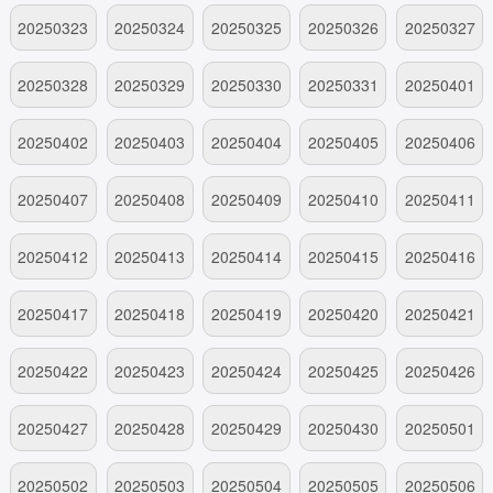
期
期
期
期
期
20250323
20250324
20250325
20250326
20250327
期
期
期
期
期
20250328
20250329
20250330
20250331
20250401
期
期
期
期
期
20250402
20250403
20250404
20250405
20250406
期
期
期
期
期
20250407
20250408
20250409
20250410
20250411
期
期
期
期
期
20250412
20250413
20250414
20250415
20250416
期
期
期
期
期
20250417
20250418
20250419
20250420
20250421
期
期
期
期
期
20250422
20250423
20250424
20250425
20250426
期
期
期
期
期
20250427
20250428
20250429
20250430
20250501
期
期
期
期
期
20250502
20250503
20250504
20250505
20250506