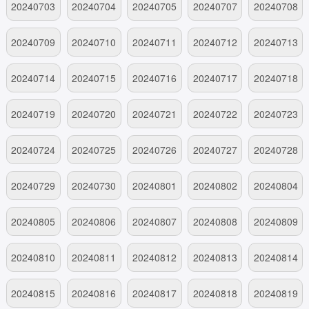
20240703
20240704
20240705
20240707
20240708
期
期
期
期
期
20240709
20240710
20240711
20240712
20240713
期
期
期
期
期
20240714
20240715
20240716
20240717
20240718
期
期
期
期
期
20240719
20240720
20240721
20240722
20240723
期
期
期
期
期
20240724
20240725
20240726
20240727
20240728
期
期
期
期
期
20240729
20240730
20240801
20240802
20240804
期
期
期
期
期
20240805
20240806
20240807
20240808
20240809
期
期
期
期
期
20240810
20240811
20240812
20240813
20240814
期
期
期
期
期
20240815
20240816
20240817
20240818
20240819