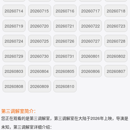
期
期
期
期
期
20260714
20260715
20260716
20260717
20260718
期
期
期
期
期
20260719
20260720
20260721
20260722
20260723
期
期
期
期
期
20260724
20260725
20260726
20260727
20260728
期
期
期
期
期
20260729
20260730
20260731
20260801
20260802
期
期
期
期
期
20260803
20260804
20260805
20260806
20260807
期
期
期
期
期
20260808
20260809
20260810
期
期
期
第三调解室简介：
您正在观看的是第三调解室，第三调解室在大陆于2026年上映，导演是
未知，第三调解室详细介绍：