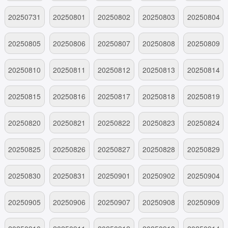
期
期
期
期
期
20250731
20250801
20250802
20250803
20250804
期
期
期
期
期
20250805
20250806
20250807
20250808
20250809
期
期
期
期
期
20250810
20250811
20250812
20250813
20250814
期
期
期
期
期
20250815
20250816
20250817
20250818
20250819
期
期
期
期
期
20250820
20250821
20250822
20250823
20250824
期
期
期
期
期
20250825
20250826
20250827
20250828
20250829
期
期
期
期
期
20250830
20250831
20250901
20250902
20250904
期
期
期
期
期
20250905
20250906
20250907
20250908
20250909
期
期
期
期
期