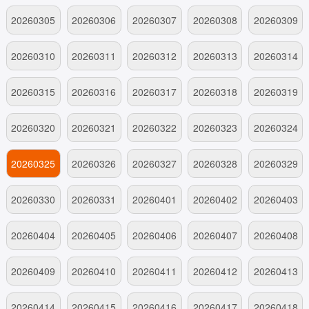
期
期
期
期
期
20260305
20260306
20260307
20260308
20260309
期
期
期
期
期
20260310
20260311
20260312
20260313
20260314
期
期
期
期
期
20260315
20260316
20260317
20260318
20260319
期
期
期
期
期
20260320
20260321
20260322
20260323
20260324
期
期
期
期
期
20260325
20260326
20260327
20260328
20260329
期
期
期
期
期
20260330
20260331
20260401
20260402
20260403
期
期
期
期
期
20260404
20260405
20260406
20260407
20260408
期
期
期
期
期
20260409
20260410
20260411
20260412
20260413
期
期
期
期
期
20260414
20260415
20260416
20260417
20260418