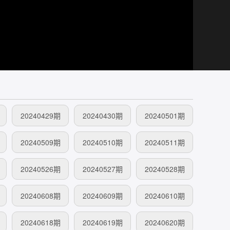
2024050
2024050
2024050
2024050
2024050
2024050
2024050
20240429期
20240430期
20240501期
2024050
20240509期
20240510期
20240511期
2024051
2024051
20240526期
20240527期
20240528期
2024051
20240608期
20240609期
20240610期
2024051
2024052
20240618期
20240619期
20240620期