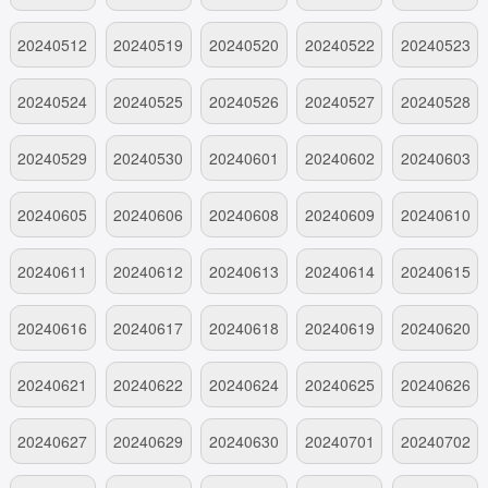
期
期
期
期
期
20240512
20240519
20240520
20240522
20240523
期
期
期
期
期
20240524
20240525
20240526
20240527
20240528
期
期
期
期
期
20240529
20240530
20240601
20240602
20240603
期
期
期
期
期
20240605
20240606
20240608
20240609
20240610
期
期
期
期
期
20240611
20240612
20240613
20240614
20240615
期
期
期
期
期
20240616
20240617
20240618
20240619
20240620
期
期
期
期
期
20240621
20240622
20240624
20240625
20240626
期
期
期
期
期
20240627
20240629
20240630
20240701
20240702
期
期
期
期
期