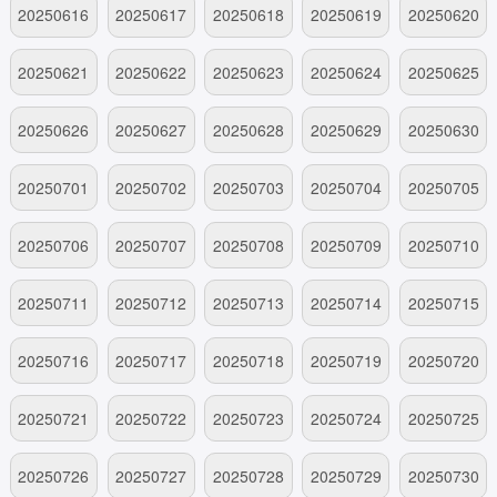
期
期
期
期
期
20250616
20250617
20250618
20250619
20250620
期
期
期
期
期
20250621
20250622
20250623
20250624
20250625
期
期
期
期
期
20250626
20250627
20250628
20250629
20250630
期
期
期
期
期
20250701
20250702
20250703
20250704
20250705
期
期
期
期
期
20250706
20250707
20250708
20250709
20250710
期
期
期
期
期
20250711
20250712
20250713
20250714
20250715
期
期
期
期
期
20250716
20250717
20250718
20250719
20250720
期
期
期
期
期
20250721
20250722
20250723
20250724
20250725
期
期
期
期
期
20250726
20250727
20250728
20250729
20250730