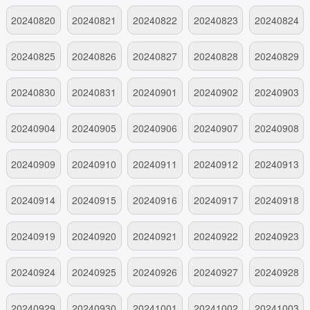
期
期
期
期
期
20240820
20240821
20240822
20240823
20240824
期
期
期
期
期
20240825
20240826
20240827
20240828
20240829
期
期
期
期
期
20240830
20240831
20240901
20240902
20240903
期
期
期
期
期
20240904
20240905
20240906
20240907
20240908
期
期
期
期
期
20240909
20240910
20240911
20240912
20240913
期
期
期
期
期
20240914
20240915
20240916
20240917
20240918
期
期
期
期
期
20240919
20240920
20240921
20240922
20240923
期
期
期
期
期
20240924
20240925
20240926
20240927
20240928
期
期
期
期
期
20240929
20240930
20241001
20241002
20241003