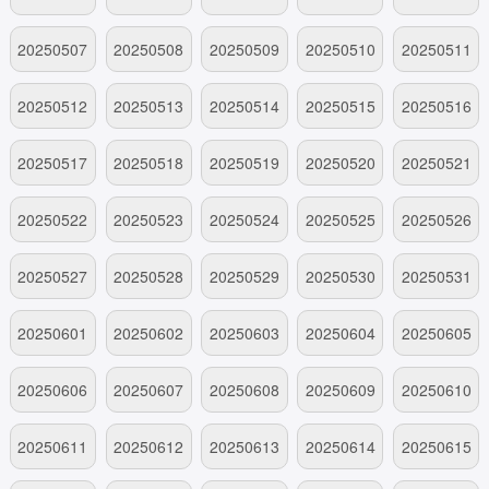
期
期
期
期
期
20250507
20250508
20250509
20250510
20250511
期
期
期
期
期
20250512
20250513
20250514
20250515
20250516
期
期
期
期
期
20250517
20250518
20250519
20250520
20250521
期
期
期
期
期
20250522
20250523
20250524
20250525
20250526
期
期
期
期
期
20250527
20250528
20250529
20250530
20250531
期
期
期
期
期
20250601
20250602
20250603
20250604
20250605
期
期
期
期
期
20250606
20250607
20250608
20250609
20250610
期
期
期
期
期
20250611
20250612
20250613
20250614
20250615