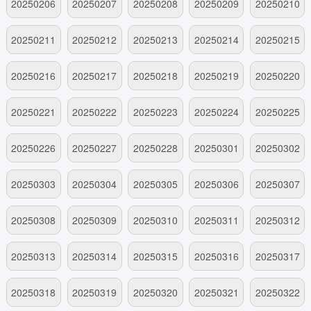
20250206
20250207
20250208
20250209
20250210
期
期
期
期
期
20250211
20250212
20250213
20250214
20250215
期
期
期
期
期
20250216
20250217
20250218
20250219
20250220
期
期
期
期
期
20250221
20250222
20250223
20250224
20250225
期
期
期
期
期
20250226
20250227
20250228
20250301
20250302
期
期
期
期
期
20250303
20250304
20250305
20250306
20250307
期
期
期
期
期
20250308
20250309
20250310
20250311
20250312
期
期
期
期
期
20250313
20250314
20250315
20250316
20250317
期
期
期
期
期
20250318
20250319
20250320
20250321
20250322