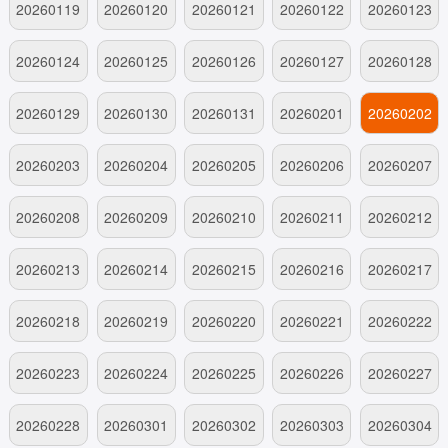
20260119
20260120
20260121
20260122
20260123
期
期
期
期
期
20260124
20260125
20260126
20260127
20260128
期
期
期
期
期
20260129
20260130
20260131
20260201
20260202
期
期
期
期
期
20260203
20260204
20260205
20260206
20260207
期
期
期
期
期
20260208
20260209
20260210
20260211
20260212
期
期
期
期
期
20260213
20260214
20260215
20260216
20260217
期
期
期
期
期
20260218
20260219
20260220
20260221
20260222
期
期
期
期
期
20260223
20260224
20260225
20260226
20260227
期
期
期
期
期
20260228
20260301
20260302
20260303
20260304