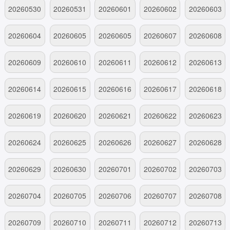
期
期
期
期
期
20260530
20260531
20260601
20260602
20260603
期
期
期
期
期
20260604
20260605
20260605
20260607
20260608
期
期
期
期
期
20260609
20260610
20260611
20260612
20260613
期
期
期
期
期
20260614
20260615
20260616
20260617
20260618
期
期
期
期
期
20260619
20260620
20260621
20260622
20260623
期
期
期
期
期
20260624
20260625
20260626
20260627
20260628
期
期
期
期
期
20260629
20260630
20260701
20260702
20260703
期
期
期
期
期
20260704
20260705
20260706
20260707
20260708
期
期
期
期
期
20260709
20260710
20260711
20260712
20260713