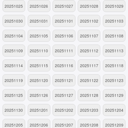
期
期
期
期
期
20251025
20251026
20251027
20251028
20251029
期
期
期
期
期
20251030
20251031
20251101
20251102
20251103
期
期
期
期
期
20251104
20251105
20251106
20251107
20251108
期
期
期
期
期
20251109
20251110
20251111
20251112
20251113
期
期
期
期
期
20251114
20251115
20251116
20251117
20251118
期
期
期
期
期
20251119
20251120
20251121
20251122
20251123
期
期
期
期
期
20251125
20251126
20251127
20251128
20251129
期
期
期
期
期
20251130
20251201
20251202
20251203
20251204
期
期
期
期
期
20251205
20251206
20251207
20251208
20251209