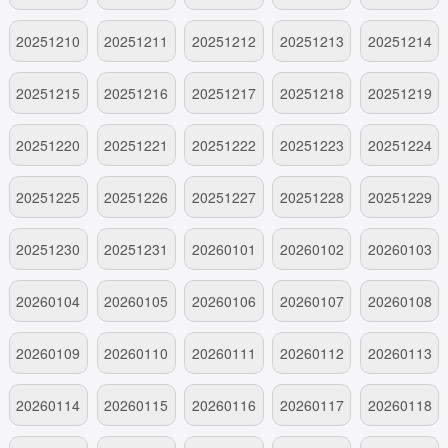
期
期
期
期
期
20251210
20251211
20251212
20251213
20251214
期
期
期
期
期
20251215
20251216
20251217
20251218
20251219
期
期
期
期
期
20251220
20251221
20251222
20251223
20251224
期
期
期
期
期
20251225
20251226
20251227
20251228
20251229
期
期
期
期
期
20251230
20251231
20260101
20260102
20260103
期
期
期
期
期
20260104
20260105
20260106
20260107
20260108
期
期
期
期
期
20260109
20260110
20260111
20260112
20260113
期
期
期
期
期
20260114
20260115
20260116
20260117
20260118
期
期
期
期
期