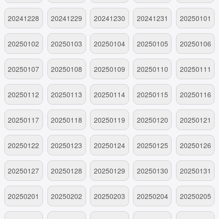
期
期
期
期
期
20241228
20241229
20241230
20241231
20250101
期
期
期
期
期
20250102
20250103
20250104
20250105
20250106
期
期
期
期
期
20250107
20250108
20250109
20250110
20250111
期
期
期
期
期
20250112
20250113
20250114
20250115
20250116
期
期
期
期
期
20250117
20250118
20250119
20250120
20250121
期
期
期
期
期
20250122
20250123
20250124
20250125
20250126
期
期
期
期
期
20250127
20250128
20250129
20250130
20250131
期
期
期
期
期
20250201
20250202
20250203
20250204
20250205
期
期
期
期
期