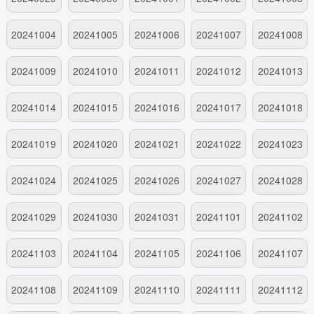
期
期
期
期
期
20241004
20241005
20241006
20241007
20241008
期
期
期
期
期
20241009
20241010
20241011
20241012
20241013
期
期
期
期
期
20241014
20241015
20241016
20241017
20241018
期
期
期
期
期
20241019
20241020
20241021
20241022
20241023
期
期
期
期
期
20241024
20241025
20241026
20241027
20241028
期
期
期
期
期
20241029
20241030
20241031
20241101
20241102
期
期
期
期
期
20241103
20241104
20241105
20241106
20241107
期
期
期
期
期
20241108
20241109
20241110
20241111
20241112