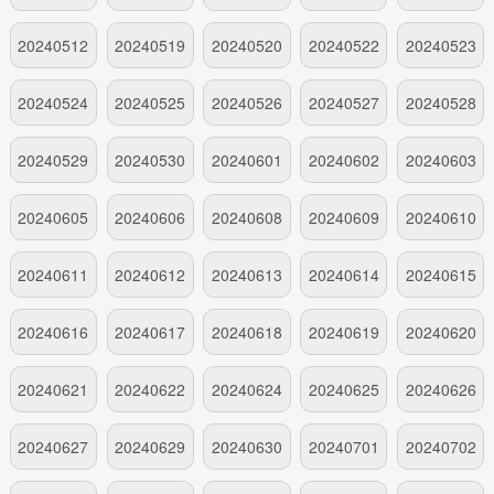
期
期
期
期
期
20240512
20240519
20240520
20240522
20240523
期
期
期
期
期
20240524
20240525
20240526
20240527
20240528
期
期
期
期
期
20240529
20240530
20240601
20240602
20240603
期
期
期
期
期
20240605
20240606
20240608
20240609
20240610
期
期
期
期
期
20240611
20240612
20240613
20240614
20240615
期
期
期
期
期
20240616
20240617
20240618
20240619
20240620
期
期
期
期
期
20240621
20240622
20240624
20240625
20240626
期
期
期
期
期
20240627
20240629
20240630
20240701
20240702
期
期
期
期
期