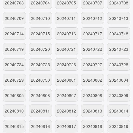
20240703
20240704
20240705
20240707
20240708
期
期
期
期
期
20240709
20240710
20240711
20240712
20240713
期
期
期
期
期
20240714
20240715
20240716
20240717
20240718
期
期
期
期
期
20240719
20240720
20240721
20240722
20240723
期
期
期
期
期
20240724
20240725
20240726
20240727
20240728
期
期
期
期
期
20240729
20240730
20240801
20240802
20240804
期
期
期
期
期
20240805
20240806
20240807
20240808
20240809
期
期
期
期
期
20240810
20240811
20240812
20240813
20240814
期
期
期
期
期
20240815
20240816
20240817
20240818
20240819