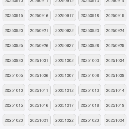
20250910
20250911
20250912
20250913
20250914
期
期
期
期
期
20250915
20250916
20250917
20250918
20250919
期
期
期
期
期
20250920
20250921
20250922
20250923
20250924
期
期
期
期
期
20250925
20250926
20250927
20250928
20250929
期
期
期
期
期
20250930
20251001
20251002
20251003
20251004
期
期
期
期
期
20251005
20251006
20251007
20251008
20251009
期
期
期
期
期
20251010
20251011
20251012
20251013
20251014
期
期
期
期
期
20251015
20251016
20251017
20251018
20251019
期
期
期
期
期
20251020
20251021
20251022
20251023
20251024