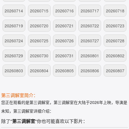
期
期
期
期
期
20260714
20260715
20260716
20260717
20260718
期
期
期
期
期
20260719
20260720
20260721
20260722
20260723
期
期
期
期
期
20260724
20260725
20260726
20260727
20260728
期
期
期
期
期
20260729
20260730
20260731
20260801
20260802
期
期
期
期
期
20260803
20260804
20260805
20260806
20260807
期
期
期
期
期
第三调解室简介：
您正在观看的是第三调解室，第三调解室在大陆于2026年上映，导演是
未知，第三调解室详细介绍：
除了"
第三调解室
"你也可能喜欢以下影片：