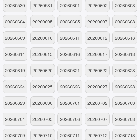
期
期
期
期
期
20260530
20260531
20260601
20260602
20260603
期
期
期
期
期
20260604
20260605
20260605
20260607
20260608
期
期
期
期
期
20260609
20260610
20260611
20260612
20260613
期
期
期
期
期
20260614
20260615
20260616
20260617
20260618
期
期
期
期
期
20260619
20260620
20260621
20260622
20260623
期
期
期
期
期
20260624
20260625
20260626
20260627
20260628
期
期
期
期
期
20260629
20260630
20260701
20260702
20260703
期
期
期
期
期
20260704
20260705
20260706
20260707
20260708
期
期
期
期
期
20260709
20260710
20260711
20260712
20260713