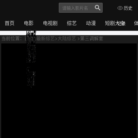
历史
首页
电影
电视剧
综艺
动漫
短剧大全
记录
首
电
电
综
动
短
体
当前位置：
首页
>
最新综艺
>
大陆综艺
>第三调解室
页
影
视
艺
漫
剧
育
剧
大
全