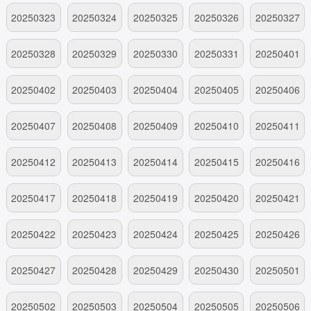
期
期
期
期
期
20250323
20250324
20250325
20250326
20250327
期
期
期
期
期
20250328
20250329
20250330
20250331
20250401
期
期
期
期
期
20250402
20250403
20250404
20250405
20250406
期
期
期
期
期
20250407
20250408
20250409
20250410
20250411
期
期
期
期
期
20250412
20250413
20250414
20250415
20250416
期
期
期
期
期
20250417
20250418
20250419
20250420
20250421
期
期
期
期
期
20250422
20250423
20250424
20250425
20250426
期
期
期
期
期
20250427
20250428
20250429
20250430
20250501
期
期
期
期
期
20250502
20250503
20250504
20250505
20250506