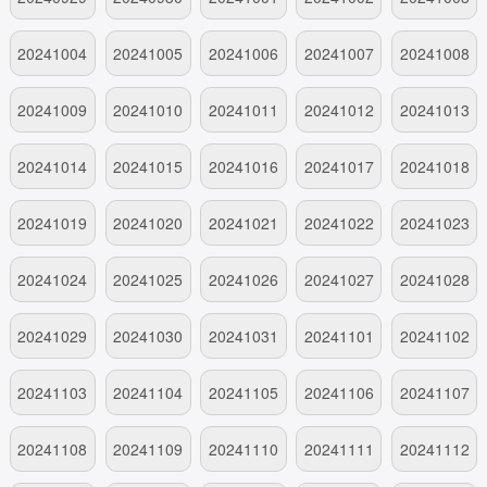
期
期
期
期
期
20241004
20241005
20241006
20241007
20241008
期
期
期
期
期
20241009
20241010
20241011
20241012
20241013
期
期
期
期
期
20241014
20241015
20241016
20241017
20241018
期
期
期
期
期
20241019
20241020
20241021
20241022
20241023
期
期
期
期
期
20241024
20241025
20241026
20241027
20241028
期
期
期
期
期
20241029
20241030
20241031
20241101
20241102
期
期
期
期
期
20241103
20241104
20241105
20241106
20241107
期
期
期
期
期
20241108
20241109
20241110
20241111
20241112