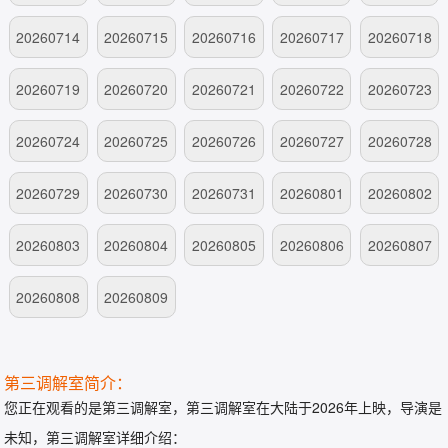
期
期
期
期
期
20260714
20260715
20260716
20260717
20260718
期
期
期
期
期
20260719
20260720
20260721
20260722
20260723
期
期
期
期
期
20260724
20260725
20260726
20260727
20260728
期
期
期
期
期
20260729
20260730
20260731
20260801
20260802
期
期
期
期
期
20260803
20260804
20260805
20260806
20260807
期
期
期
期
期
20260808
20260809
期
期
第三调解室简介：
您正在观看的是第三调解室，第三调解室在大陆于2026年上映，导演是
未知，第三调解室详细介绍：