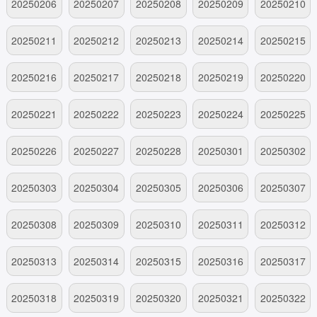
20250206
20250207
20250208
20250209
20250210
期
期
期
期
期
20250211
20250212
20250213
20250214
20250215
期
期
期
期
期
20250216
20250217
20250218
20250219
20250220
期
期
期
期
期
20250221
20250222
20250223
20250224
20250225
期
期
期
期
期
20250226
20250227
20250228
20250301
20250302
期
期
期
期
期
20250303
20250304
20250305
20250306
20250307
期
期
期
期
期
20250308
20250309
20250310
20250311
20250312
期
期
期
期
期
20250313
20250314
20250315
20250316
20250317
期
期
期
期
期
20250318
20250319
20250320
20250321
20250322