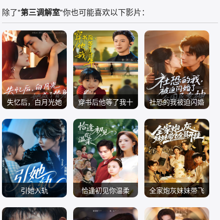
除了"
第三调解室
"你也可能喜欢以下影片：
失忆后，白月光她
穿书后他等了我十
社恐的我被迫闪婚
杨洛仟
成了替身
范呈麒
年
邰靖懿
了个国民女神
短剧大全 爱情
短剧大全 爱情
短剧大全 爱情
2025
2025
2025
引她入轨
恰逢初见你温柔
全家炮灰妹妹带飞
唐七七
刘美娜
李汐薇
全员开挂
短剧大全 爱情
短剧大全 爱情
短剧大全 脑洞