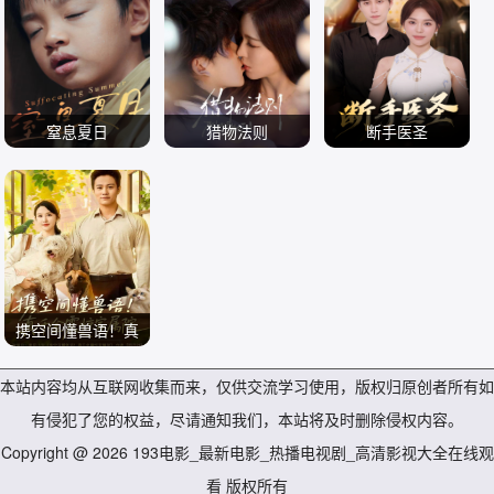
2025
2025
2025
窒息夏日
猎物法则
断手医圣
孙嘉玲
温心
韩悦
短剧大全 剧情
短剧大全 爱情
短剧大全 女性成长
2025
2025
2025
携空间懂兽语！真
朱艺雯
千金震惊家属院
本站内容均从互联网收集而来，仅供交流学习使用，版权归原创者所有如
短剧大全 女性成长
有侵犯了您的权益，尽请通知我们，本站将及时删除侵权内容。
2025
Copyright @ 2026 193电影_最新电影_热播电视剧_高清影视大全在线观
看 版权所有