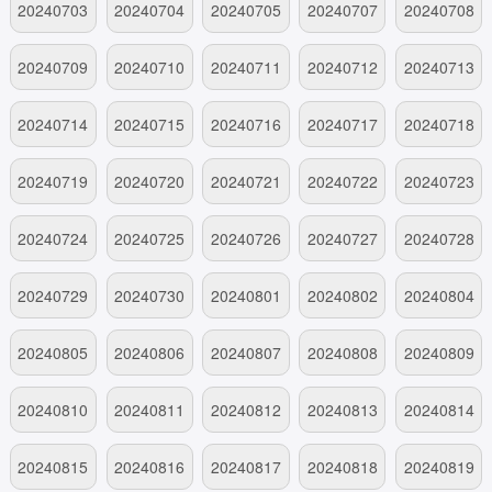
20240703
20240704
20240705
20240707
20240708
期
期
期
期
期
20240709
20240710
20240711
20240712
20240713
期
期
期
期
期
20240714
20240715
20240716
20240717
20240718
期
期
期
期
期
20240719
20240720
20240721
20240722
20240723
期
期
期
期
期
20240724
20240725
20240726
20240727
20240728
期
期
期
期
期
20240729
20240730
20240801
20240802
20240804
期
期
期
期
期
20240805
20240806
20240807
20240808
20240809
期
期
期
期
期
20240810
20240811
20240812
20240813
20240814
期
期
期
期
期
20240815
20240816
20240817
20240818
20240819