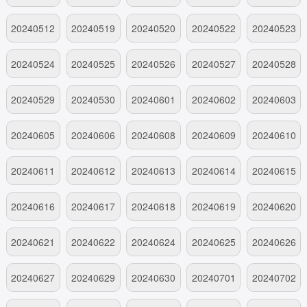
期
期
期
期
期
20240512
20240519
20240520
20240522
20240523
期
期
期
期
期
20240524
20240525
20240526
20240527
20240528
期
期
期
期
期
20240529
20240530
20240601
20240602
20240603
期
期
期
期
期
20240605
20240606
20240608
20240609
20240610
期
期
期
期
期
20240611
20240612
20240613
20240614
20240615
期
期
期
期
期
20240616
20240617
20240618
20240619
20240620
期
期
期
期
期
20240621
20240622
20240624
20240625
20240626
期
期
期
期
期
20240627
20240629
20240630
20240701
20240702
期
期
期
期
期