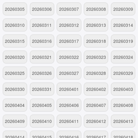
期
期
期
期
期
20260305
20260306
20260307
20260308
20260309
期
期
期
期
期
20260310
20260311
20260312
20260313
20260314
期
期
期
期
期
20260315
20260316
20260317
20260318
20260319
期
期
期
期
期
20260320
20260321
20260322
20260323
20260324
期
期
期
期
期
20260325
20260326
20260327
20260328
20260329
期
期
期
期
期
20260330
20260331
20260401
20260402
20260403
期
期
期
期
期
20260404
20260405
20260406
20260407
20260408
期
期
期
期
期
20260409
20260410
20260411
20260412
20260413
期
期
期
期
期
20260414
20260415
20260416
20260417
20260418