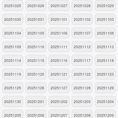
期
期
期
期
期
20251025
20251026
20251027
20251028
20251029
期
期
期
期
期
20251030
20251031
20251101
20251102
20251103
期
期
期
期
期
20251104
20251105
20251106
20251107
20251108
期
期
期
期
期
20251109
20251110
20251111
20251112
20251113
期
期
期
期
期
20251114
20251115
20251116
20251117
20251118
期
期
期
期
期
20251119
20251120
20251121
20251122
20251123
期
期
期
期
期
20251125
20251126
20251127
20251128
20251129
期
期
期
期
期
20251130
20251201
20251202
20251203
20251204
期
期
期
期
期
20251205
20251206
20251207
20251208
20251209