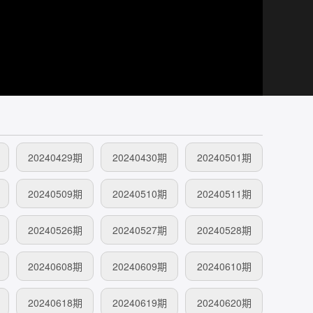
2024050
2024050
2024050
2024050
2024050
2024050
2024050
20240429期
20240430期
20240501期
2024050
20240509期
20240510期
20240511期
2024051
2024051
20240526期
20240527期
20240528期
2024051
20240608期
20240609期
20240610期
2024051
2024052
20240618期
20240619期
20240620期