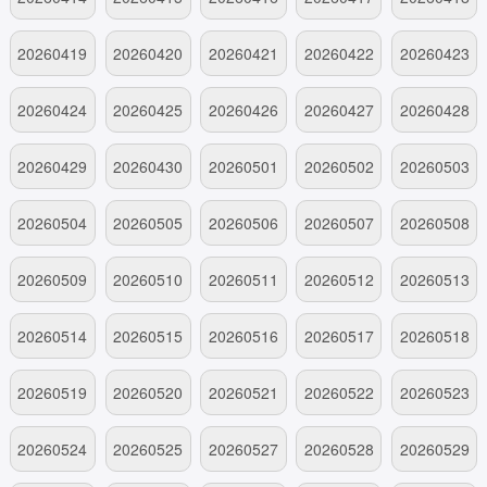
期
期
期
期
期
20260419
20260420
20260421
20260422
20260423
期
期
期
期
期
20260424
20260425
20260426
20260427
20260428
期
期
期
期
期
20260429
20260430
20260501
20260502
20260503
期
期
期
期
期
20260504
20260505
20260506
20260507
20260508
期
期
期
期
期
20260509
20260510
20260511
20260512
20260513
期
期
期
期
期
20260514
20260515
20260516
20260517
20260518
期
期
期
期
期
20260519
20260520
20260521
20260522
20260523
期
期
期
期
期
20260524
20260525
20260527
20260528
20260529