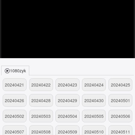
1080zyk
20240421
20240422
20240423
20240424
20240425
期
期
期
期
期
20240426
20240428
20240429
20240430
20240501
期
期
期
期
期
20240502
20240503
20240504
20240505
20240506
期
期
期
期
期
20240507
20240508
20240509
20240510
20240511