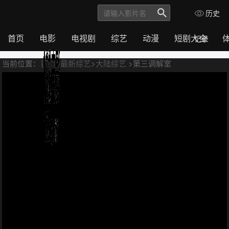
历史
首页
电影
电视剧
综艺
动漫
短剧大全
记录
首
电
电
综
动
短
体
当前位置：
首页
>
最新综艺
>
大陆综艺
>第三调解室
页
影
视
艺
漫
剧
育
剧
大
全