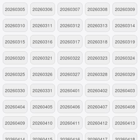
期
期
期
期
期
20260305
20260306
20260307
20260308
20260309
期
期
期
期
期
20260310
20260311
20260312
20260313
20260314
期
期
期
期
期
20260315
20260316
20260317
20260318
20260319
期
期
期
期
期
20260320
20260321
20260322
20260323
20260324
期
期
期
期
期
20260325
20260326
20260327
20260328
20260329
期
期
期
期
期
20260330
20260331
20260401
20260402
20260403
期
期
期
期
期
20260404
20260405
20260406
20260407
20260408
期
期
期
期
期
20260409
20260410
20260411
20260412
20260413
期
期
期
期
期
20260414
20260415
20260416
20260417
20260418