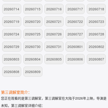
期
期
期
期
期
20260714
20260715
20260716
20260717
20260718
期
期
期
期
期
20260719
20260720
20260721
20260722
20260723
期
期
期
期
期
20260724
20260725
20260726
20260727
20260728
期
期
期
期
期
20260729
20260730
20260731
20260801
20260802
期
期
期
期
期
20260803
20260804
20260805
20260806
20260807
期
期
期
期
期
20260808
20260809
期
期
第三调解室简介：
您正在观看的是第三调解室，第三调解室在大陆于2026年上映，导演是
未知，第三调解室详细介绍：