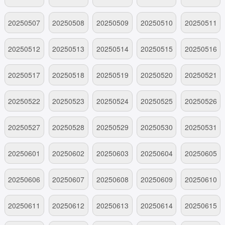
期
期
期
期
期
20250507
20250508
20250509
20250510
20250511
期
期
期
期
期
20250512
20250513
20250514
20250515
20250516
期
期
期
期
期
20250517
20250518
20250519
20250520
20250521
期
期
期
期
期
20250522
20250523
20250524
20250525
20250526
期
期
期
期
期
20250527
20250528
20250529
20250530
20250531
期
期
期
期
期
20250601
20250602
20250603
20250604
20250605
期
期
期
期
期
20250606
20250607
20250608
20250609
20250610
期
期
期
期
期
20250611
20250612
20250613
20250614
20250615