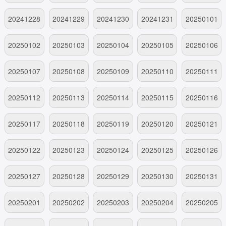
期
期
期
期
期
20241228
20241229
20241230
20241231
20250101
期
期
期
期
期
20250102
20250103
20250104
20250105
20250106
期
期
期
期
期
20250107
20250108
20250109
20250110
20250111
期
期
期
期
期
20250112
20250113
20250114
20250115
20250116
期
期
期
期
期
20250117
20250118
20250119
20250120
20250121
期
期
期
期
期
20250122
20250123
20250124
20250125
20250126
期
期
期
期
期
20250127
20250128
20250129
20250130
20250131
期
期
期
期
期
20250201
20250202
20250203
20250204
20250205
期
期
期
期
期