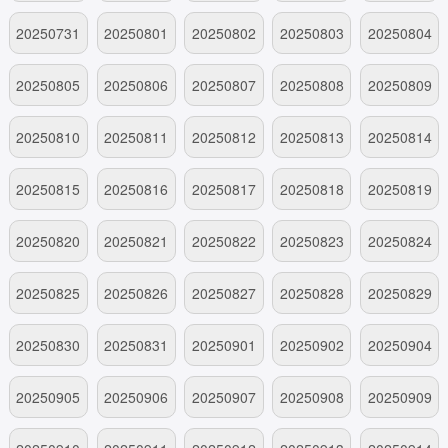
期
期
期
期
期
20250731
20250801
20250802
20250803
20250804
期
期
期
期
期
20250805
20250806
20250807
20250808
20250809
期
期
期
期
期
20250810
20250811
20250812
20250813
20250814
期
期
期
期
期
20250815
20250816
20250817
20250818
20250819
期
期
期
期
期
20250820
20250821
20250822
20250823
20250824
期
期
期
期
期
20250825
20250826
20250827
20250828
20250829
期
期
期
期
期
20250830
20250831
20250901
20250902
20250904
期
期
期
期
期
20250905
20250906
20250907
20250908
20250909
期
期
期
期
期