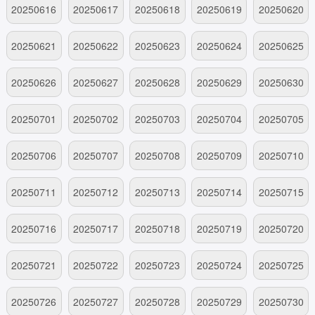
期
期
期
期
期
20250616
20250617
20250618
20250619
20250620
期
期
期
期
期
20250621
20250622
20250623
20250624
20250625
期
期
期
期
期
20250626
20250627
20250628
20250629
20250630
期
期
期
期
期
20250701
20250702
20250703
20250704
20250705
期
期
期
期
期
20250706
20250707
20250708
20250709
20250710
期
期
期
期
期
20250711
20250712
20250713
20250714
20250715
期
期
期
期
期
20250716
20250717
20250718
20250719
20250720
期
期
期
期
期
20250721
20250722
20250723
20250724
20250725
期
期
期
期
期
20250726
20250727
20250728
20250729
20250730