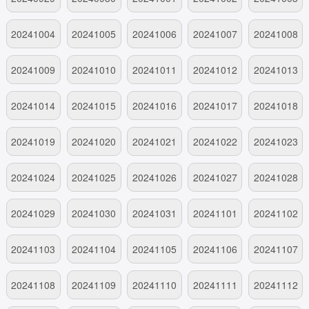
期
期
期
期
期
20241004
20241005
20241006
20241007
20241008
期
期
期
期
期
20241009
20241010
20241011
20241012
20241013
期
期
期
期
期
20241014
20241015
20241016
20241017
20241018
期
期
期
期
期
20241019
20241020
20241021
20241022
20241023
期
期
期
期
期
20241024
20241025
20241026
20241027
20241028
期
期
期
期
期
20241029
20241030
20241031
20241101
20241102
期
期
期
期
期
20241103
20241104
20241105
20241106
20241107
期
期
期
期
期
20241108
20241109
20241110
20241111
20241112