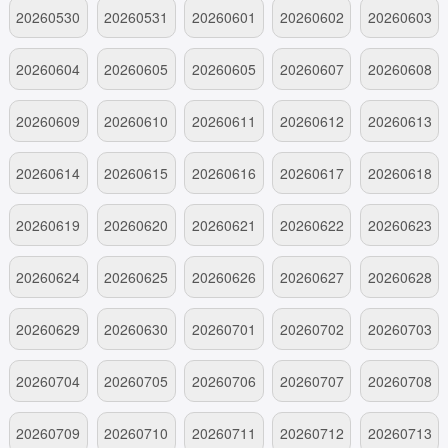
期
期
期
期
期
20260530
20260531
20260601
20260602
20260603
期
期
期
期
期
20260604
20260605
20260605
20260607
20260608
期
期
期
期
期
20260609
20260610
20260611
20260612
20260613
期
期
期
期
期
20260614
20260615
20260616
20260617
20260618
期
期
期
期
期
20260619
20260620
20260621
20260622
20260623
期
期
期
期
期
20260624
20260625
20260626
20260627
20260628
期
期
期
期
期
20260629
20260630
20260701
20260702
20260703
期
期
期
期
期
20260704
20260705
20260706
20260707
20260708
期
期
期
期
期
20260709
20260710
20260711
20260712
20260713