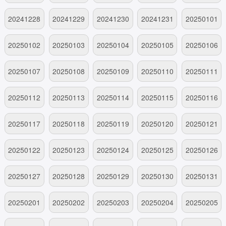
期
期
期
期
期
20241228
20241229
20241230
20241231
20250101
期
期
期
期
期
20250102
20250103
20250104
20250105
20250106
期
期
期
期
期
20250107
20250108
20250109
20250110
20250111
期
期
期
期
期
20250112
20250113
20250114
20250115
20250116
期
期
期
期
期
20250117
20250118
20250119
20250120
20250121
期
期
期
期
期
20250122
20250123
20250124
20250125
20250126
期
期
期
期
期
20250127
20250128
20250129
20250130
20250131
期
期
期
期
期
20250201
20250202
20250203
20250204
20250205
期
期
期
期
期