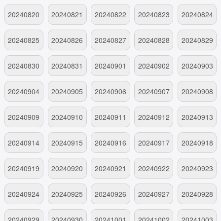
期
期
期
期
期
20240820
20240821
20240822
20240823
20240824
期
期
期
期
期
20240825
20240826
20240827
20240828
20240829
期
期
期
期
期
20240830
20240831
20240901
20240902
20240903
期
期
期
期
期
20240904
20240905
20240906
20240907
20240908
期
期
期
期
期
20240909
20240910
20240911
20240912
20240913
期
期
期
期
期
20240914
20240915
20240916
20240917
20240918
期
期
期
期
期
20240919
20240920
20240921
20240922
20240923
期
期
期
期
期
20240924
20240925
20240926
20240927
20240928
期
期
期
期
期
20240929
20240930
20241001
20241002
20241003