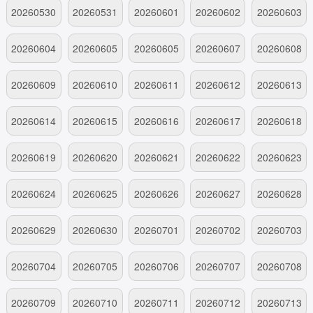
期
期
期
期
期
20260530
20260531
20260601
20260602
20260603
期
期
期
期
期
20260604
20260605
20260605
20260607
20260608
期
期
期
期
期
20260609
20260610
20260611
20260612
20260613
期
期
期
期
期
20260614
20260615
20260616
20260617
20260618
期
期
期
期
期
20260619
20260620
20260621
20260622
20260623
期
期
期
期
期
20260624
20260625
20260626
20260627
20260628
期
期
期
期
期
20260629
20260630
20260701
20260702
20260703
期
期
期
期
期
20260704
20260705
20260706
20260707
20260708
期
期
期
期
期
20260709
20260710
20260711
20260712
20260713