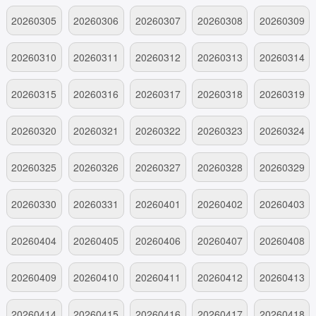
期
期
期
期
期
20260305
20260306
20260307
20260308
20260309
期
期
期
期
期
20260310
20260311
20260312
20260313
20260314
期
期
期
期
期
20260315
20260316
20260317
20260318
20260319
期
期
期
期
期
20260320
20260321
20260322
20260323
20260324
期
期
期
期
期
20260325
20260326
20260327
20260328
20260329
期
期
期
期
期
20260330
20260331
20260401
20260402
20260403
期
期
期
期
期
20260404
20260405
20260406
20260407
20260408
期
期
期
期
期
20260409
20260410
20260411
20260412
20260413
期
期
期
期
期
20260414
20260415
20260416
20260417
20260418