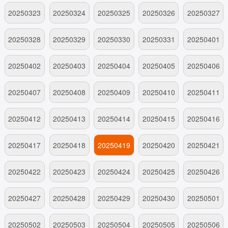
期
期
期
期
期
20250323
20250324
20250325
20250326
20250327
期
期
期
期
期
20250328
20250329
20250330
20250331
20250401
期
期
期
期
期
20250402
20250403
20250404
20250405
20250406
期
期
期
期
期
20250407
20250408
20250409
20250410
20250411
期
期
期
期
期
20250412
20250413
20250414
20250415
20250416
期
期
期
期
期
20250417
20250418
20250419
20250420
20250421
期
期
期
期
期
20250422
20250423
20250424
20250425
20250426
期
期
期
期
期
20250427
20250428
20250429
20250430
20250501
期
期
期
期
期
20250502
20250503
20250504
20250505
20250506