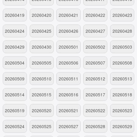
期
期
期
期
期
20260419
20260420
20260421
20260422
20260423
期
期
期
期
期
20260424
20260425
20260426
20260427
20260428
期
期
期
期
期
20260429
20260430
20260501
20260502
20260503
期
期
期
期
期
20260504
20260505
20260506
20260507
20260508
期
期
期
期
期
20260509
20260510
20260511
20260512
20260513
期
期
期
期
期
20260514
20260515
20260516
20260517
20260518
期
期
期
期
期
20260519
20260520
20260521
20260522
20260523
期
期
期
期
期
20260524
20260525
20260527
20260528
20260529