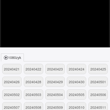
1080zyk
20240421
20240422
20240423
20240424
20240425
期
期
期
期
期
20240426
20240428
20240429
20240430
20240501
期
期
期
期
期
20240502
20240503
20240504
20240505
20240506
期
期
期
期
期
20240507
20240508
20240509
20240510
20240511