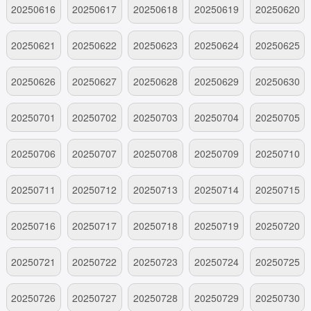
期
期
期
期
期
20250616
20250617
20250618
20250619
20250620
期
期
期
期
期
20250621
20250622
20250623
20250624
20250625
期
期
期
期
期
20250626
20250627
20250628
20250629
20250630
期
期
期
期
期
20250701
20250702
20250703
20250704
20250705
期
期
期
期
期
20250706
20250707
20250708
20250709
20250710
期
期
期
期
期
20250711
20250712
20250713
20250714
20250715
期
期
期
期
期
20250716
20250717
20250718
20250719
20250720
期
期
期
期
期
20250721
20250722
20250723
20250724
20250725
期
期
期
期
期
20250726
20250727
20250728
20250729
20250730