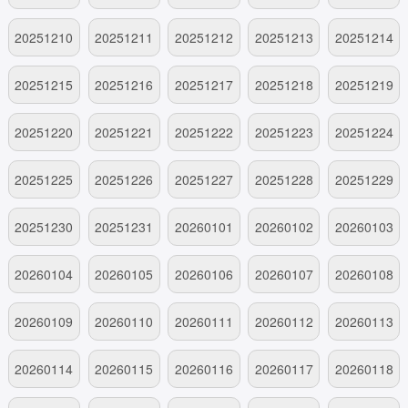
期
期
期
期
期
20251210
20251211
20251212
20251213
20251214
期
期
期
期
期
20251215
20251216
20251217
20251218
20251219
期
期
期
期
期
20251220
20251221
20251222
20251223
20251224
期
期
期
期
期
20251225
20251226
20251227
20251228
20251229
期
期
期
期
期
20251230
20251231
20260101
20260102
20260103
期
期
期
期
期
20260104
20260105
20260106
20260107
20260108
期
期
期
期
期
20260109
20260110
20260111
20260112
20260113
期
期
期
期
期
20260114
20260115
20260116
20260117
20260118
期
期
期
期
期