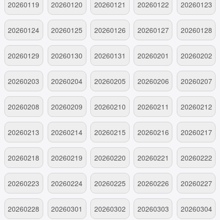
20260119
20260120
20260121
20260122
20260123
期
期
期
期
期
20260124
20260125
20260126
20260127
20260128
期
期
期
期
期
20260129
20260130
20260131
20260201
20260202
期
期
期
期
期
20260203
20260204
20260205
20260206
20260207
期
期
期
期
期
20260208
20260209
20260210
20260211
20260212
期
期
期
期
期
20260213
20260214
20260215
20260216
20260217
期
期
期
期
期
20260218
20260219
20260220
20260221
20260222
期
期
期
期
期
20260223
20260224
20260225
20260226
20260227
期
期
期
期
期
20260228
20260301
20260302
20260303
20260304