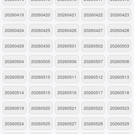
期
期
期
期
期
20260419
20260420
20260421
20260422
20260423
期
期
期
期
期
20260424
20260425
20260426
20260427
20260428
期
期
期
期
期
20260429
20260430
20260501
20260502
20260503
期
期
期
期
期
20260504
20260505
20260506
20260507
20260508
期
期
期
期
期
20260509
20260510
20260511
20260512
20260513
期
期
期
期
期
20260514
20260515
20260516
20260517
20260518
期
期
期
期
期
20260519
20260520
20260521
20260522
20260523
期
期
期
期
期
20260524
20260525
20260527
20260528
20260529