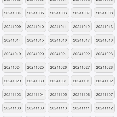
期
期
期
期
期
20241004
20241005
20241006
20241007
20241008
期
期
期
期
期
20241009
20241010
20241011
20241012
20241013
期
期
期
期
期
20241014
20241015
20241016
20241017
20241018
期
期
期
期
期
20241019
20241020
20241021
20241022
20241023
期
期
期
期
期
20241024
20241025
20241026
20241027
20241028
期
期
期
期
期
20241029
20241030
20241031
20241101
20241102
期
期
期
期
期
20241103
20241104
20241105
20241106
20241107
期
期
期
期
期
20241108
20241109
20241110
20241111
20241112