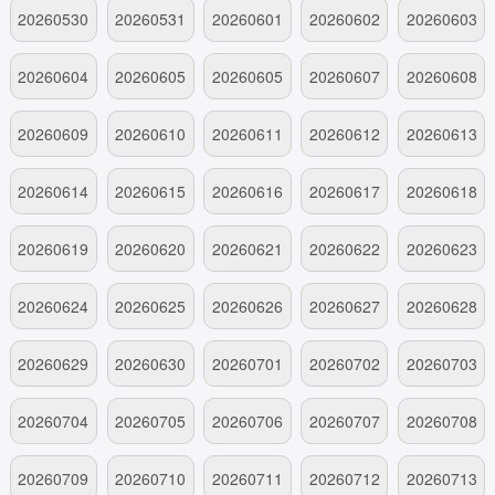
期
期
期
期
期
20260530
20260531
20260601
20260602
20260603
期
期
期
期
期
20260604
20260605
20260605
20260607
20260608
期
期
期
期
期
20260609
20260610
20260611
20260612
20260613
期
期
期
期
期
20260614
20260615
20260616
20260617
20260618
期
期
期
期
期
20260619
20260620
20260621
20260622
20260623
期
期
期
期
期
20260624
20260625
20260626
20260627
20260628
期
期
期
期
期
20260629
20260630
20260701
20260702
20260703
期
期
期
期
期
20260704
20260705
20260706
20260707
20260708
期
期
期
期
期
20260709
20260710
20260711
20260712
20260713