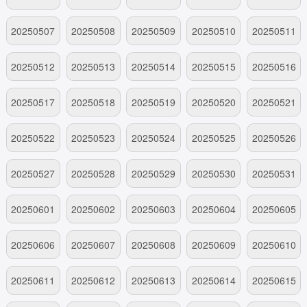
期
期
期
期
期
20250507
20250508
20250509
20250510
20250511
期
期
期
期
期
20250512
20250513
20250514
20250515
20250516
期
期
期
期
期
20250517
20250518
20250519
20250520
20250521
期
期
期
期
期
20250522
20250523
20250524
20250525
20250526
期
期
期
期
期
20250527
20250528
20250529
20250530
20250531
期
期
期
期
期
20250601
20250602
20250603
20250604
20250605
期
期
期
期
期
20250606
20250607
20250608
20250609
20250610
期
期
期
期
期
20250611
20250612
20250613
20250614
20250615