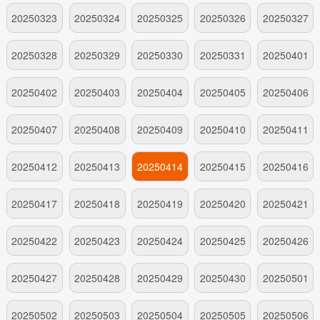
期
期
期
期
期
20250323
20250324
20250325
20250326
20250327
期
期
期
期
期
20250328
20250329
20250330
20250331
20250401
期
期
期
期
期
20250402
20250403
20250404
20250405
20250406
期
期
期
期
期
20250407
20250408
20250409
20250410
20250411
期
期
期
期
期
20250412
20250413
20250414
20250415
20250416
期
期
期
期
期
20250417
20250418
20250419
20250420
20250421
期
期
期
期
期
20250422
20250423
20250424
20250425
20250426
期
期
期
期
期
20250427
20250428
20250429
20250430
20250501
期
期
期
期
期
20250502
20250503
20250504
20250505
20250506