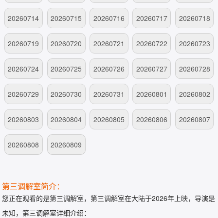
期
期
期
期
期
20260714
20260715
20260716
20260717
20260718
期
期
期
期
期
20260719
20260720
20260721
20260722
20260723
期
期
期
期
期
20260724
20260725
20260726
20260727
20260728
期
期
期
期
期
20260729
20260730
20260731
20260801
20260802
期
期
期
期
期
20260803
20260804
20260805
20260806
20260807
期
期
期
期
期
20260808
20260809
期
期
第三调解室简介：
您正在观看的是第三调解室，第三调解室在大陆于2026年上映，导演是
未知，第三调解室详细介绍：