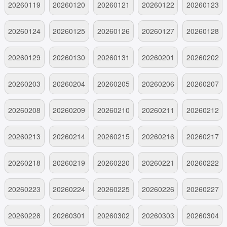
20260119
20260120
20260121
20260122
20260123
期
期
期
期
期
20260124
20260125
20260126
20260127
20260128
期
期
期
期
期
20260129
20260130
20260131
20260201
20260202
期
期
期
期
期
20260203
20260204
20260205
20260206
20260207
期
期
期
期
期
20260208
20260209
20260210
20260211
20260212
期
期
期
期
期
20260213
20260214
20260215
20260216
20260217
期
期
期
期
期
20260218
20260219
20260220
20260221
20260222
期
期
期
期
期
20260223
20260224
20260225
20260226
20260227
期
期
期
期
期
20260228
20260301
20260302
20260303
20260304