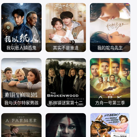
我以纸人镇百鬼
其实不是重逢
我的鸵鸟先生
内详
任运杰 刘佳烨 刘允
何洛洛 傅迦 宋雨霏
电视剧 国产剧
儿 刘思维 吴添豪
电视剧 国产剧
常铖 方晓东 王若衫
电视剧 国产剧
2026
王欣政 金子璇 黄圣
2026
胡晓龙 苏晓彤 董璇
2026
依
许淇杰 贾笑涵 陈冠
甯
我与沃尔特家男孩
断林镇谜案第十二
方舟一号第三季
Cacic James Lenni
的生活第三季
Jarod Rawiri 克里
季
克里斯蒂·柏克 克里
x Naveen Paddock
电视剧 欧美剧
斯蒂娜·谢尔班·扬达
电视剧 欧美剧
斯蒂娜·沃尔夫 塔玛
电视剧 欧美剧
Sally 保罗·麦克吉
2026
尼尔·雷亚 弗恩·萨
2026
拉·拉多瓦诺维奇 帕
2026