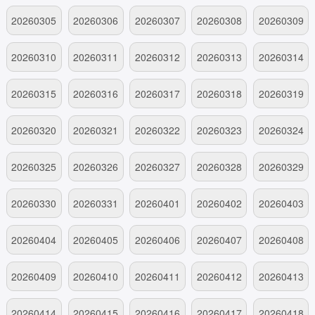
期
期
期
期
期
20260305
20260306
20260307
20260308
20260309
期
期
期
期
期
20260310
20260311
20260312
20260313
20260314
期
期
期
期
期
20260315
20260316
20260317
20260318
20260319
期
期
期
期
期
20260320
20260321
20260322
20260323
20260324
期
期
期
期
期
20260325
20260326
20260327
20260328
20260329
期
期
期
期
期
20260330
20260331
20260401
20260402
20260403
期
期
期
期
期
20260404
20260405
20260406
20260407
20260408
期
期
期
期
期
20260409
20260410
20260411
20260412
20260413
期
期
期
期
期
20260414
20260415
20260416
20260417
20260418