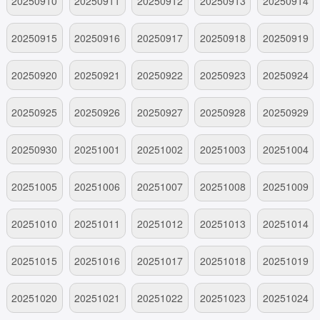
20250910
20250911
20250912
20250913
20250914
期
期
期
期
期
20250915
20250916
20250917
20250918
20250919
期
期
期
期
期
20250920
20250921
20250922
20250923
20250924
期
期
期
期
期
20250925
20250926
20250927
20250928
20250929
期
期
期
期
期
20250930
20251001
20251002
20251003
20251004
期
期
期
期
期
20251005
20251006
20251007
20251008
20251009
期
期
期
期
期
20251010
20251011
20251012
20251013
20251014
期
期
期
期
期
20251015
20251016
20251017
20251018
20251019
期
期
期
期
期
20251020
20251021
20251022
20251023
20251024