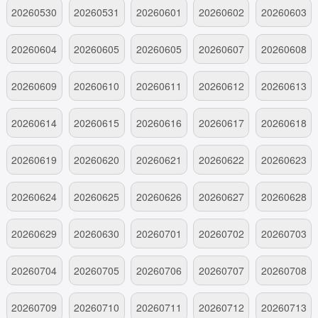
期
期
期
期
期
20260530
20260531
20260601
20260602
20260603
期
期
期
期
期
20260604
20260605
20260605
20260607
20260608
期
期
期
期
期
20260609
20260610
20260611
20260612
20260613
期
期
期
期
期
20260614
20260615
20260616
20260617
20260618
期
期
期
期
期
20260619
20260620
20260621
20260622
20260623
期
期
期
期
期
20260624
20260625
20260626
20260627
20260628
期
期
期
期
期
20260629
20260630
20260701
20260702
20260703
期
期
期
期
期
20260704
20260705
20260706
20260707
20260708
期
期
期
期
期
20260709
20260710
20260711
20260712
20260713