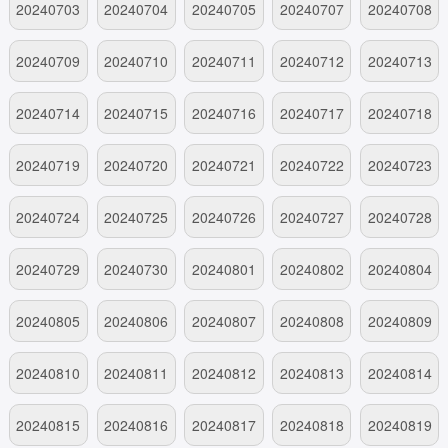
20240703
20240704
20240705
20240707
20240708
期
期
期
期
期
20240709
20240710
20240711
20240712
20240713
期
期
期
期
期
20240714
20240715
20240716
20240717
20240718
期
期
期
期
期
20240719
20240720
20240721
20240722
20240723
期
期
期
期
期
20240724
20240725
20240726
20240727
20240728
期
期
期
期
期
20240729
20240730
20240801
20240802
20240804
期
期
期
期
期
20240805
20240806
20240807
20240808
20240809
期
期
期
期
期
20240810
20240811
20240812
20240813
20240814
期
期
期
期
期
20240815
20240816
20240817
20240818
20240819