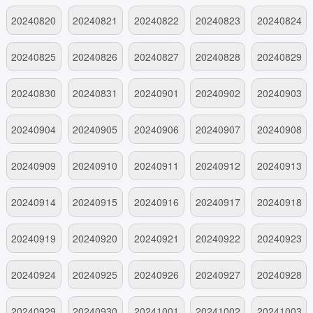
期
期
期
期
期
20240820
20240821
20240822
20240823
20240824
期
期
期
期
期
20240825
20240826
20240827
20240828
20240829
期
期
期
期
期
20240830
20240831
20240901
20240902
20240903
期
期
期
期
期
20240904
20240905
20240906
20240907
20240908
期
期
期
期
期
20240909
20240910
20240911
20240912
20240913
期
期
期
期
期
20240914
20240915
20240916
20240917
20240918
期
期
期
期
期
20240919
20240920
20240921
20240922
20240923
期
期
期
期
期
20240924
20240925
20240926
20240927
20240928
期
期
期
期
期
20240929
20240930
20241001
20241002
20241003