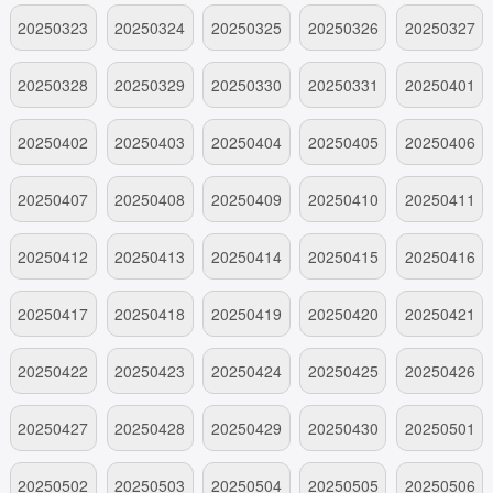
期
期
期
期
期
20250323
20250324
20250325
20250326
20250327
期
期
期
期
期
20250328
20250329
20250330
20250331
20250401
期
期
期
期
期
20250402
20250403
20250404
20250405
20250406
期
期
期
期
期
20250407
20250408
20250409
20250410
20250411
期
期
期
期
期
20250412
20250413
20250414
20250415
20250416
期
期
期
期
期
20250417
20250418
20250419
20250420
20250421
期
期
期
期
期
20250422
20250423
20250424
20250425
20250426
期
期
期
期
期
20250427
20250428
20250429
20250430
20250501
期
期
期
期
期
20250502
20250503
20250504
20250505
20250506