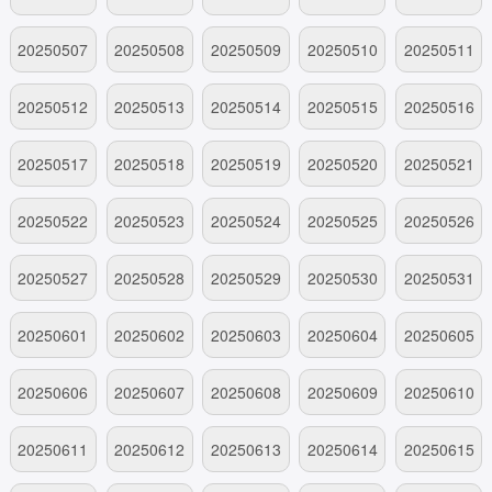
期
期
期
期
期
20250507
20250508
20250509
20250510
20250511
期
期
期
期
期
20250512
20250513
20250514
20250515
20250516
期
期
期
期
期
20250517
20250518
20250519
20250520
20250521
期
期
期
期
期
20250522
20250523
20250524
20250525
20250526
期
期
期
期
期
20250527
20250528
20250529
20250530
20250531
期
期
期
期
期
20250601
20250602
20250603
20250604
20250605
期
期
期
期
期
20250606
20250607
20250608
20250609
20250610
期
期
期
期
期
20250611
20250612
20250613
20250614
20250615