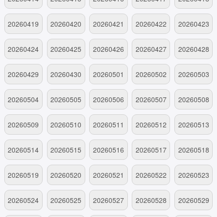
期
期
期
期
期
20260419
20260420
20260421
20260422
20260423
期
期
期
期
期
20260424
20260425
20260426
20260427
20260428
期
期
期
期
期
20260429
20260430
20260501
20260502
20260503
期
期
期
期
期
20260504
20260505
20260506
20260507
20260508
期
期
期
期
期
20260509
20260510
20260511
20260512
20260513
期
期
期
期
期
20260514
20260515
20260516
20260517
20260518
期
期
期
期
期
20260519
20260520
20260521
20260522
20260523
期
期
期
期
期
20260524
20260525
20260527
20260528
20260529