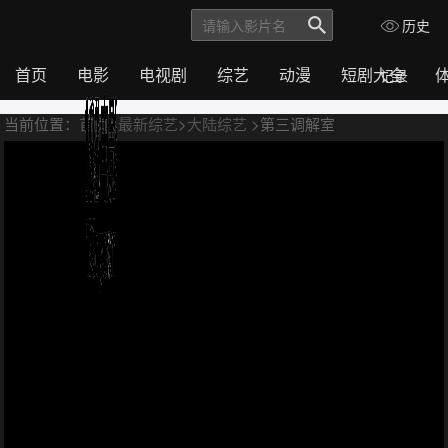
历史
首页
电影
电视剧
综艺
动漫
短剧大全
记录
首
电
电
综
动
短
体
当前位置：
首页
>
最新综艺
>
大陆综艺
>第三调解室
页
影
视
艺
漫
剧
育
剧
大
全