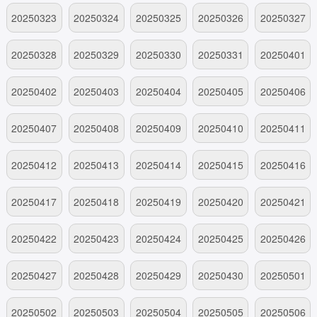
期
期
期
期
期
20250323
20250324
20250325
20250326
20250327
期
期
期
期
期
20250328
20250329
20250330
20250331
20250401
期
期
期
期
期
20250402
20250403
20250404
20250405
20250406
期
期
期
期
期
20250407
20250408
20250409
20250410
20250411
期
期
期
期
期
20250412
20250413
20250414
20250415
20250416
期
期
期
期
期
20250417
20250418
20250419
20250420
20250421
期
期
期
期
期
20250422
20250423
20250424
20250425
20250426
期
期
期
期
期
20250427
20250428
20250429
20250430
20250501
期
期
期
期
期
20250502
20250503
20250504
20250505
20250506