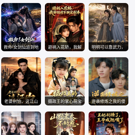
救命!女剑仙追到地
避祸入花轿，我解
明明可以靠武力，
球了
锁将军独宠剧本
娘子非要靠脑子
短剧大全 AI漫剧
短剧大全 AI漫剧
短剧大全 AI漫剧
2026
2026
2026
老婆别怕，这江山
摄政王的掌心萌宝
逆袭修炼之我的傻
都是我的
王玥汐
刘梦杰
婿人生开挂了
短剧大全 AI漫剧
短剧大全 脑洞
短剧大全 剧情
2026
2025
2025