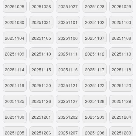
期
期
期
期
期
20251025
20251026
20251027
20251028
20251029
期
期
期
期
期
20251030
20251031
20251101
20251102
20251103
期
期
期
期
期
20251104
20251105
20251106
20251107
20251108
期
期
期
期
期
20251109
20251110
20251111
20251112
20251113
期
期
期
期
期
20251114
20251115
20251116
20251117
20251118
期
期
期
期
期
20251119
20251120
20251121
20251122
20251123
期
期
期
期
期
20251125
20251126
20251127
20251128
20251129
期
期
期
期
期
20251130
20251201
20251202
20251203
20251204
期
期
期
期
期
20251205
20251206
20251207
20251208
20251209