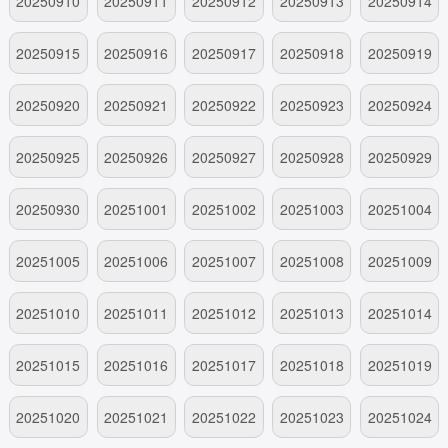
20250910
20250911
20250912
20250913
20250914
期
期
期
期
期
20250915
20250916
20250917
20250918
20250919
期
期
期
期
期
20250920
20250921
20250922
20250923
20250924
期
期
期
期
期
20250925
20250926
20250927
20250928
20250929
期
期
期
期
期
20250930
20251001
20251002
20251003
20251004
期
期
期
期
期
20251005
20251006
20251007
20251008
20251009
期
期
期
期
期
20251010
20251011
20251012
20251013
20251014
期
期
期
期
期
20251015
20251016
20251017
20251018
20251019
期
期
期
期
期
20251020
20251021
20251022
20251023
20251024