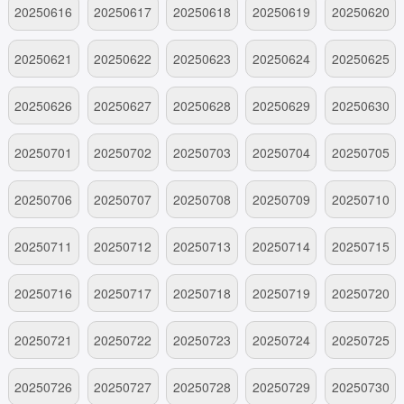
期
期
期
期
期
20250616
20250617
20250618
20250619
20250620
期
期
期
期
期
20250621
20250622
20250623
20250624
20250625
期
期
期
期
期
20250626
20250627
20250628
20250629
20250630
期
期
期
期
期
20250701
20250702
20250703
20250704
20250705
期
期
期
期
期
20250706
20250707
20250708
20250709
20250710
期
期
期
期
期
20250711
20250712
20250713
20250714
20250715
期
期
期
期
期
20250716
20250717
20250718
20250719
20250720
期
期
期
期
期
20250721
20250722
20250723
20250724
20250725
期
期
期
期
期
20250726
20250727
20250728
20250729
20250730