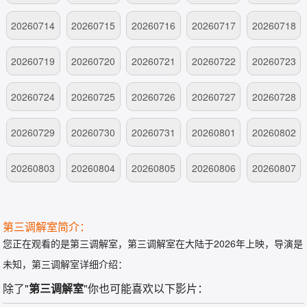
期
期
期
期
期
20260714
20260715
20260716
20260717
20260718
期
期
期
期
期
20260719
20260720
20260721
20260722
20260723
期
期
期
期
期
20260724
20260725
20260726
20260727
20260728
期
期
期
期
期
20260729
20260730
20260731
20260801
20260802
期
期
期
期
期
20260803
20260804
20260805
20260806
20260807
期
期
期
期
期
第三调解室简介：
您正在观看的是第三调解室，第三调解室在大陆于2026年上映，导演是
未知，第三调解室详细介绍：
除了"
第三调解室
"你也可能喜欢以下影片：