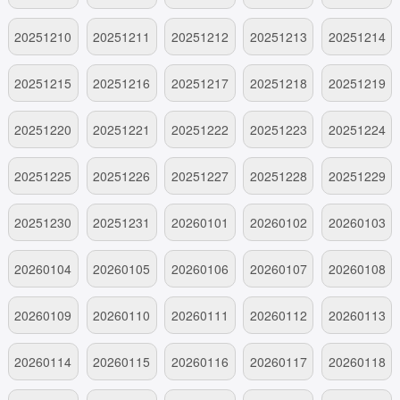
期
期
期
期
期
20251210
20251211
20251212
20251213
20251214
期
期
期
期
期
20251215
20251216
20251217
20251218
20251219
期
期
期
期
期
20251220
20251221
20251222
20251223
20251224
期
期
期
期
期
20251225
20251226
20251227
20251228
20251229
期
期
期
期
期
20251230
20251231
20260101
20260102
20260103
期
期
期
期
期
20260104
20260105
20260106
20260107
20260108
期
期
期
期
期
20260109
20260110
20260111
20260112
20260113
期
期
期
期
期
20260114
20260115
20260116
20260117
20260118
期
期
期
期
期