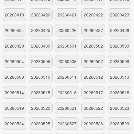
期
期
期
期
期
20260419
20260420
20260421
20260422
20260423
期
期
期
期
期
20260424
20260425
20260426
20260427
20260428
期
期
期
期
期
20260429
20260430
20260501
20260502
20260503
期
期
期
期
期
20260504
20260505
20260506
20260507
20260508
期
期
期
期
期
20260509
20260510
20260511
20260512
20260513
期
期
期
期
期
20260514
20260515
20260516
20260517
20260518
期
期
期
期
期
20260519
20260520
20260521
20260522
20260523
期
期
期
期
期
20260524
20260525
20260527
20260528
20260529