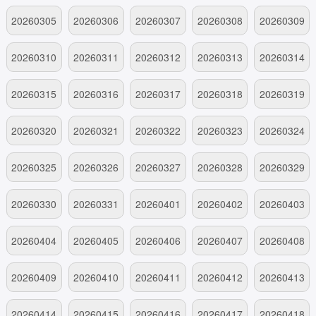
期
期
期
期
期
20260305
20260306
20260307
20260308
20260309
期
期
期
期
期
20260310
20260311
20260312
20260313
20260314
期
期
期
期
期
20260315
20260316
20260317
20260318
20260319
期
期
期
期
期
20260320
20260321
20260322
20260323
20260324
期
期
期
期
期
20260325
20260326
20260327
20260328
20260329
期
期
期
期
期
20260330
20260331
20260401
20260402
20260403
期
期
期
期
期
20260404
20260405
20260406
20260407
20260408
期
期
期
期
期
20260409
20260410
20260411
20260412
20260413
期
期
期
期
期
20260414
20260415
20260416
20260417
20260418