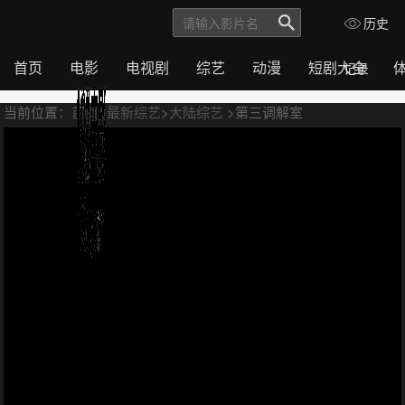
历史
首页
电影
电视剧
综艺
动漫
短剧大全
记录
首
电
电
综
动
短
体
当前位置：
首页
>
最新综艺
>
大陆综艺
>第三调解室
页
影
视
艺
漫
剧
育
剧
大
全