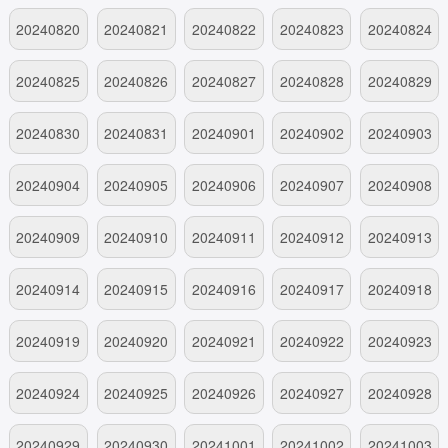
期
期
期
期
期
20240820
20240821
20240822
20240823
20240824
期
期
期
期
期
20240825
20240826
20240827
20240828
20240829
期
期
期
期
期
20240830
20240831
20240901
20240902
20240903
期
期
期
期
期
20240904
20240905
20240906
20240907
20240908
期
期
期
期
期
20240909
20240910
20240911
20240912
20240913
期
期
期
期
期
20240914
20240915
20240916
20240917
20240918
期
期
期
期
期
20240919
20240920
20240921
20240922
20240923
期
期
期
期
期
20240924
20240925
20240926
20240927
20240928
期
期
期
期
期
20240929
20240930
20241001
20241002
20241003