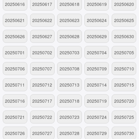
期
期
期
期
期
20250616
20250617
20250618
20250619
20250620
期
期
期
期
期
20250621
20250622
20250623
20250624
20250625
期
期
期
期
期
20250626
20250627
20250628
20250629
20250630
期
期
期
期
期
20250701
20250702
20250703
20250704
20250705
期
期
期
期
期
20250706
20250707
20250708
20250709
20250710
期
期
期
期
期
20250711
20250712
20250713
20250714
20250715
期
期
期
期
期
20250716
20250717
20250718
20250719
20250720
期
期
期
期
期
20250721
20250722
20250723
20250724
20250725
期
期
期
期
期
20250726
20250727
20250728
20250729
20250730