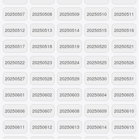
期
期
期
期
期
20250507
20250508
20250509
20250510
20250511
期
期
期
期
期
20250512
20250513
20250514
20250515
20250516
期
期
期
期
期
20250517
20250518
20250519
20250520
20250521
期
期
期
期
期
20250522
20250523
20250524
20250525
20250526
期
期
期
期
期
20250527
20250528
20250529
20250530
20250531
期
期
期
期
期
20250601
20250602
20250603
20250604
20250605
期
期
期
期
期
20250606
20250607
20250608
20250609
20250610
期
期
期
期
期
20250611
20250612
20250613
20250614
20250615