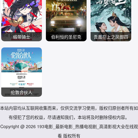
·贝珊蒂 安娜·戴维
2013
Samuel Sonnino
er Harmanci Land
2020
2026
罗南·鲁宾斯坦
安吉丽卡·德维 山内
au Noemie Rita Ro
春彦 爱德·维斯特维
bin Seligman Shau
缎带骑士
克 瑟吉·诺普科 约
r Ted Vivien Wesle
伯利恒的圣尼克
吾凰在上之凤御四
内山昂辉 小林星兰
翰·汉纳 萨穆埃莱·
y-Peck Zysermann
Alixx Bradford Hay
侯明炫 姜贞羽 杜煜
方
新谷真弓 门仓早彩
电影 动画片
塞格雷托 西蒙·里佐
丹尼·德费拉里 弗雷
nes Jennifer Kathy
电影 爱情片
林亚冬 祖怀 赵一博
电视剧 国产剧
2026
尼 詹·亚曼 阿兰娜·
德·迈拉麦德 杰姬·
Patterson Porrata
2024
邓孝慈 郑千亦 郝熠
2026
布卢尔 阿莱桑德罗·
霍夫曼 格莉妮丝·贝
Schottland 丹尼尔·
然
普莱齐奥西 马克·格
尔 桑德拉·詹姆斯
洛巴克 凯西·莫拉蒂
伦敦合伙人
罗西
波利·德雷珀 理查德
埃利亚斯·凯穆尔 斯
内详
·布伦戴奇 瑞秋·塞
特里奥·萨万特 杜恩
本站内容均从互联网收集而来，仅供交流学习使用，版权归原创者所有如
综艺 大陆综艺
诺特 莫莉·戈登 迪
·惠特克 玛莎·迪特
有侵犯了您的权益，尽请通知我们，本站将及时删除侵权内容。
2026
安娜·阿格隆 黛博拉
利 蒂莫西·E.古德温
Copyright @ 2026 193电影_最新电影_热播电视剧_高清影视大全在线观
·奥夫纳
看 版权所有