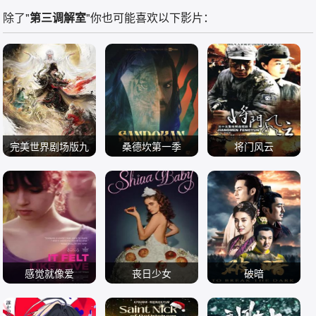
除了"
第三调解室
"你也可能喜欢以下影片：
完美世界剧场版九
桑德坎第一季
将门风云
内详
劫焚天
Anja Aversano Bou
丁海峰 刘跃军 吴越
电影 动画片
rdais Drabble Fran
电视剧 欧美剧
唐静 田海蓉 谭洋
电视剧 国产剧
2026
klin Fraschetti Fre
2025
赵君 郑晓宁 陈星旭
2006
ddy Gaiozzi Gilbert
o Gilberto Giulia Gl
感觉就像爱
iozzi Hodson Kay
丧日少女
破暗
Caution Nyck Ron
Madeleine Marcus
Al Ariel Choy Cilda
李雅男 樊昱君
en Rubinstein 吉娜
电影 剧情片
Mattia Mauro Price
Edgar Eliaz Gardn
电影 喜剧片
电影 动作片