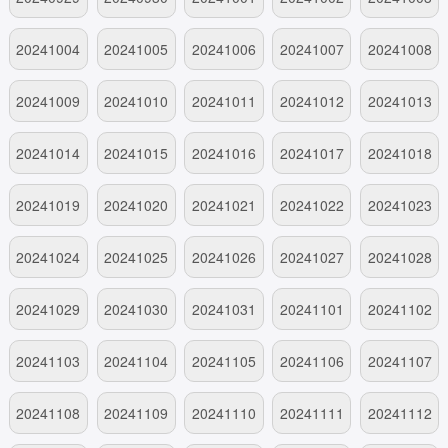
期
期
期
期
期
20241004
20241005
20241006
20241007
20241008
期
期
期
期
期
20241009
20241010
20241011
20241012
20241013
期
期
期
期
期
20241014
20241015
20241016
20241017
20241018
期
期
期
期
期
20241019
20241020
20241021
20241022
20241023
期
期
期
期
期
20241024
20241025
20241026
20241027
20241028
期
期
期
期
期
20241029
20241030
20241031
20241101
20241102
期
期
期
期
期
20241103
20241104
20241105
20241106
20241107
期
期
期
期
期
20241108
20241109
20241110
20241111
20241112