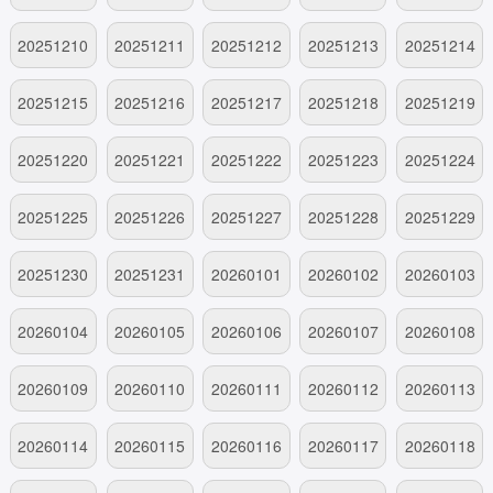
期
期
期
期
期
20251210
20251211
20251212
20251213
20251214
期
期
期
期
期
20251215
20251216
20251217
20251218
20251219
期
期
期
期
期
20251220
20251221
20251222
20251223
20251224
期
期
期
期
期
20251225
20251226
20251227
20251228
20251229
期
期
期
期
期
20251230
20251231
20260101
20260102
20260103
期
期
期
期
期
20260104
20260105
20260106
20260107
20260108
期
期
期
期
期
20260109
20260110
20260111
20260112
20260113
期
期
期
期
期
20260114
20260115
20260116
20260117
20260118
期
期
期
期
期