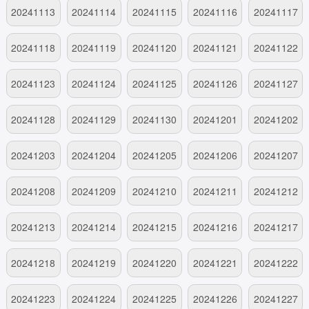
期
期
期
期
期
20241113
20241114
20241115
20241116
20241117
期
期
期
期
期
20241118
20241119
20241120
20241121
20241122
期
期
期
期
期
20241123
20241124
20241125
20241126
20241127
期
期
期
期
期
20241128
20241129
20241130
20241201
20241202
期
期
期
期
期
20241203
20241204
20241205
20241206
20241207
期
期
期
期
期
20241208
20241209
20241210
20241211
20241212
期
期
期
期
期
20241213
20241214
20241215
20241216
20241217
期
期
期
期
期
20241218
20241219
20241220
20241221
20241222
期
期
期
期
期
20241223
20241224
20241225
20241226
20241227