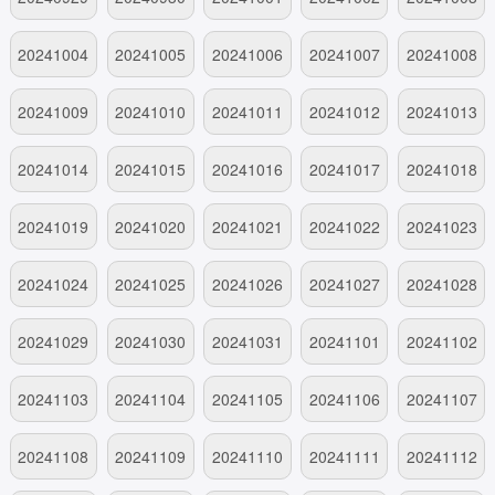
期
期
期
期
期
20241004
20241005
20241006
20241007
20241008
期
期
期
期
期
20241009
20241010
20241011
20241012
20241013
期
期
期
期
期
20241014
20241015
20241016
20241017
20241018
期
期
期
期
期
20241019
20241020
20241021
20241022
20241023
期
期
期
期
期
20241024
20241025
20241026
20241027
20241028
期
期
期
期
期
20241029
20241030
20241031
20241101
20241102
期
期
期
期
期
20241103
20241104
20241105
20241106
20241107
期
期
期
期
期
20241108
20241109
20241110
20241111
20241112