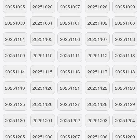
期
期
期
期
期
20251025
20251026
20251027
20251028
20251029
期
期
期
期
期
20251030
20251031
20251101
20251102
20251103
期
期
期
期
期
20251104
20251105
20251106
20251107
20251108
期
期
期
期
期
20251109
20251110
20251111
20251112
20251113
期
期
期
期
期
20251114
20251115
20251116
20251117
20251118
期
期
期
期
期
20251119
20251120
20251121
20251122
20251123
期
期
期
期
期
20251125
20251126
20251127
20251128
20251129
期
期
期
期
期
20251130
20251201
20251202
20251203
20251204
期
期
期
期
期
20251205
20251206
20251207
20251208
20251209