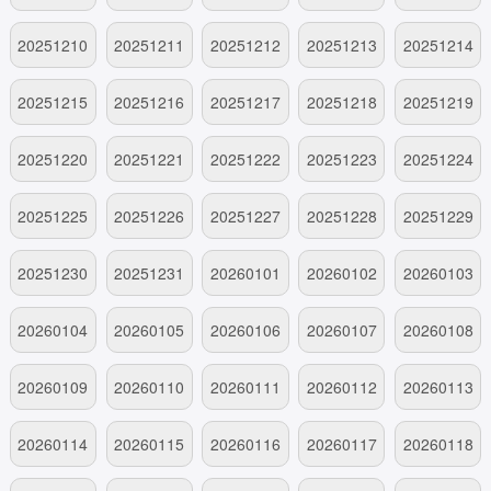
期
期
期
期
期
20251210
20251211
20251212
20251213
20251214
期
期
期
期
期
20251215
20251216
20251217
20251218
20251219
期
期
期
期
期
20251220
20251221
20251222
20251223
20251224
期
期
期
期
期
20251225
20251226
20251227
20251228
20251229
期
期
期
期
期
20251230
20251231
20260101
20260102
20260103
期
期
期
期
期
20260104
20260105
20260106
20260107
20260108
期
期
期
期
期
20260109
20260110
20260111
20260112
20260113
期
期
期
期
期
20260114
20260115
20260116
20260117
20260118
期
期
期
期
期