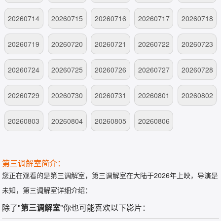
期
期
期
期
期
20260714
20260715
20260716
20260717
20260718
期
期
期
期
期
20260719
20260720
20260721
20260722
20260723
期
期
期
期
期
20260724
20260725
20260726
20260727
20260728
期
期
期
期
期
20260729
20260730
20260731
20260801
20260802
期
期
期
期
期
20260803
20260804
20260805
20260806
期
期
期
期
第三调解室简介：
您正在观看的是第三调解室，第三调解室在大陆于2026年上映，导演是
未知，第三调解室详细介绍：
除了"
第三调解室
"你也可能喜欢以下影片：