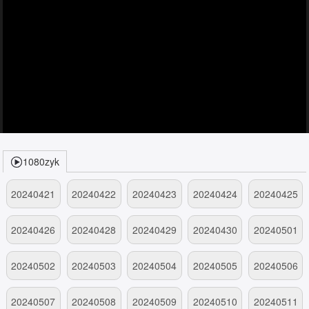
1080zyk
20240421
20240422
20240423
20240424
20240425
期
期
期
期
期
20240426
20240428
20240429
20240430
20240501
期
期
期
期
期
20240502
20240503
20240504
20240505
20240506
期
期
期
期
期
20240507
20240508
20240509
20240510
20240511