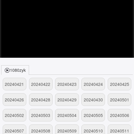
1080zyk
20240421
20240422
20240423
20240424
20240425
期
期
期
期
期
20240426
20240428
20240429
20240430
20240501
期
期
期
期
期
20240502
20240503
20240504
20240505
20240506
期
期
期
期
期
20240507
20240508
20240509
20240510
20240511