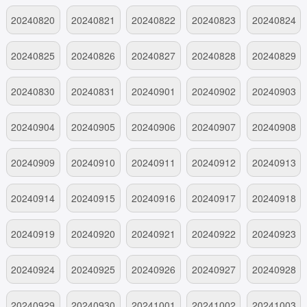
期
期
期
期
期
20240820
20240821
20240822
20240823
20240824
期
期
期
期
期
20240825
20240826
20240827
20240828
20240829
期
期
期
期
期
20240830
20240831
20240901
20240902
20240903
期
期
期
期
期
20240904
20240905
20240906
20240907
20240908
期
期
期
期
期
20240909
20240910
20240911
20240912
20240913
期
期
期
期
期
20240914
20240915
20240916
20240917
20240918
期
期
期
期
期
20240919
20240920
20240921
20240922
20240923
期
期
期
期
期
20240924
20240925
20240926
20240927
20240928
期
期
期
期
期
20240929
20240930
20241001
20241002
20241003