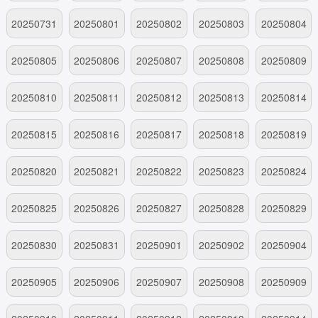
期
期
期
期
期
20250731
20250801
20250802
20250803
20250804
期
期
期
期
期
20250805
20250806
20250807
20250808
20250809
期
期
期
期
期
20250810
20250811
20250812
20250813
20250814
期
期
期
期
期
20250815
20250816
20250817
20250818
20250819
期
期
期
期
期
20250820
20250821
20250822
20250823
20250824
期
期
期
期
期
20250825
20250826
20250827
20250828
20250829
期
期
期
期
期
20250830
20250831
20250901
20250902
20250904
期
期
期
期
期
20250905
20250906
20250907
20250908
20250909
期
期
期
期
期