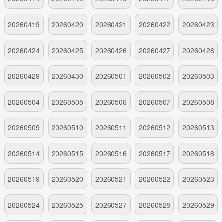
期
期
期
期
期
20260419
20260420
20260421
20260422
20260423
期
期
期
期
期
20260424
20260425
20260426
20260427
20260428
期
期
期
期
期
20260429
20260430
20260501
20260502
20260503
期
期
期
期
期
20260504
20260505
20260506
20260507
20260508
期
期
期
期
期
20260509
20260510
20260511
20260512
20260513
期
期
期
期
期
20260514
20260515
20260516
20260517
20260518
期
期
期
期
期
20260519
20260520
20260521
20260522
20260523
期
期
期
期
期
20260524
20260525
20260527
20260528
20260529