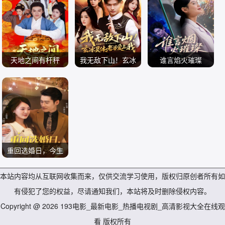
2025
2025
2025
天地之间有杆秤
我无敌下山！玄冰
谁言焰火璀璨
田婷婷
梁梦一
灵体老婆爱上我
赵珞姿
短剧大全 脑洞
短剧大全 玄幻
短剧大全 女性成长
2025
2025
2025
重回选婚日，今生
王霖晨
更尽欢
本站内容均从互联网收集而来，仅供交流学习使用，版权归原创者所有如
短剧大全 女性成长
有侵犯了您的权益，尽请通知我们，本站将及时删除侵权内容。
2025
Copyright @ 2026 193电影_最新电影_热播电视剧_高清影视大全在线观
看 版权所有