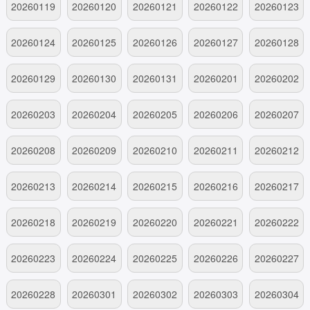
20260119
20260120
20260121
20260122
20260123
期
期
期
期
期
20260124
20260125
20260126
20260127
20260128
期
期
期
期
期
20260129
20260130
20260131
20260201
20260202
期
期
期
期
期
20260203
20260204
20260205
20260206
20260207
期
期
期
期
期
20260208
20260209
20260210
20260211
20260212
期
期
期
期
期
20260213
20260214
20260215
20260216
20260217
期
期
期
期
期
20260218
20260219
20260220
20260221
20260222
期
期
期
期
期
20260223
20260224
20260225
20260226
20260227
期
期
期
期
期
20260228
20260301
20260302
20260303
20260304