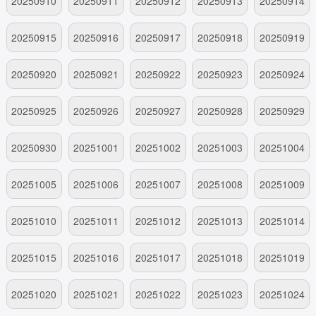
20250910
20250911
20250912
20250913
20250914
期
期
期
期
期
20250915
20250916
20250917
20250918
20250919
期
期
期
期
期
20250920
20250921
20250922
20250923
20250924
期
期
期
期
期
20250925
20250926
20250927
20250928
20250929
期
期
期
期
期
20250930
20251001
20251002
20251003
20251004
期
期
期
期
期
20251005
20251006
20251007
20251008
20251009
期
期
期
期
期
20251010
20251011
20251012
20251013
20251014
期
期
期
期
期
20251015
20251016
20251017
20251018
20251019
期
期
期
期
期
20251020
20251021
20251022
20251023
20251024