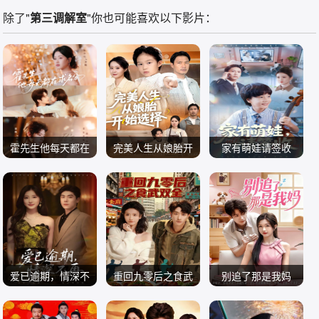
除了"
第三调解室
"你也可能喜欢以下影片：
霍先生他每天都在
完美人生从娘胎开
家有萌娃请签收
朱小雪
求名分
吴丹妮
始选择
张苒
短剧大全 爱情
短剧大全 剧情
短剧大全 剧情
2025
2025
2025
爱已逾期，情深不
重回九零后之食武
别追了那是我妈
王如玮
再
刘羽霄
双全
刘玉姣
短剧大全 女性成长
短剧大全 脑洞
短剧大全 剧情