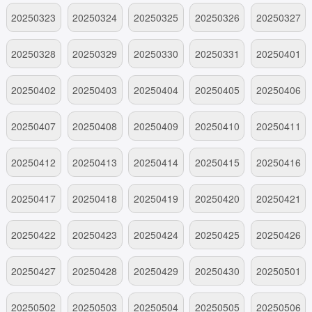
期
期
期
期
期
20250323
20250324
20250325
20250326
20250327
期
期
期
期
期
20250328
20250329
20250330
20250331
20250401
期
期
期
期
期
20250402
20250403
20250404
20250405
20250406
期
期
期
期
期
20250407
20250408
20250409
20250410
20250411
期
期
期
期
期
20250412
20250413
20250414
20250415
20250416
期
期
期
期
期
20250417
20250418
20250419
20250420
20250421
期
期
期
期
期
20250422
20250423
20250424
20250425
20250426
期
期
期
期
期
20250427
20250428
20250429
20250430
20250501
期
期
期
期
期
20250502
20250503
20250504
20250505
20250506