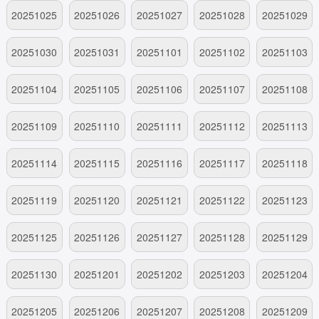
期
期
期
期
期
20251025
20251026
20251027
20251028
20251029
期
期
期
期
期
20251030
20251031
20251101
20251102
20251103
期
期
期
期
期
20251104
20251105
20251106
20251107
20251108
期
期
期
期
期
20251109
20251110
20251111
20251112
20251113
期
期
期
期
期
20251114
20251115
20251116
20251117
20251118
期
期
期
期
期
20251119
20251120
20251121
20251122
20251123
期
期
期
期
期
20251125
20251126
20251127
20251128
20251129
期
期
期
期
期
20251130
20251201
20251202
20251203
20251204
期
期
期
期
期
20251205
20251206
20251207
20251208
20251209