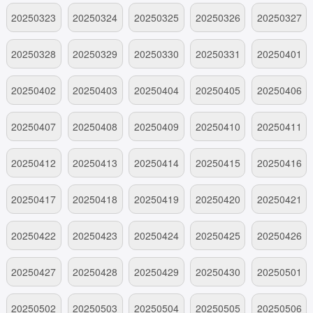
期
期
期
期
期
20250323
20250324
20250325
20250326
20250327
期
期
期
期
期
20250328
20250329
20250330
20250331
20250401
期
期
期
期
期
20250402
20250403
20250404
20250405
20250406
期
期
期
期
期
20250407
20250408
20250409
20250410
20250411
期
期
期
期
期
20250412
20250413
20250414
20250415
20250416
期
期
期
期
期
20250417
20250418
20250419
20250420
20250421
期
期
期
期
期
20250422
20250423
20250424
20250425
20250426
期
期
期
期
期
20250427
20250428
20250429
20250430
20250501
期
期
期
期
期
20250502
20250503
20250504
20250505
20250506