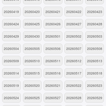
期
期
期
期
期
20260419
20260420
20260421
20260422
20260423
期
期
期
期
期
20260424
20260425
20260426
20260427
20260428
期
期
期
期
期
20260429
20260430
20260501
20260502
20260503
期
期
期
期
期
20260504
20260505
20260506
20260507
20260508
期
期
期
期
期
20260509
20260510
20260511
20260512
20260513
期
期
期
期
期
20260514
20260515
20260516
20260517
20260518
期
期
期
期
期
20260519
20260520
20260521
20260522
20260523
期
期
期
期
期
20260524
20260525
20260527
20260528
20260529