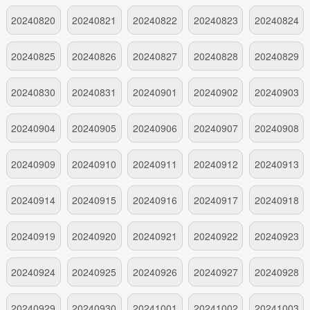
期
期
期
期
期
20240820
20240821
20240822
20240823
20240824
期
期
期
期
期
20240825
20240826
20240827
20240828
20240829
期
期
期
期
期
20240830
20240831
20240901
20240902
20240903
期
期
期
期
期
20240904
20240905
20240906
20240907
20240908
期
期
期
期
期
20240909
20240910
20240911
20240912
20240913
期
期
期
期
期
20240914
20240915
20240916
20240917
20240918
期
期
期
期
期
20240919
20240920
20240921
20240922
20240923
期
期
期
期
期
20240924
20240925
20240926
20240927
20240928
期
期
期
期
期
20240929
20240930
20241001
20241002
20241003