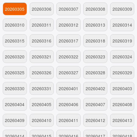
期
期
期
期
期
20260305
20260306
20260307
20260308
20260309
期
期
期
期
期
20260310
20260311
20260312
20260313
20260314
期
期
期
期
期
20260315
20260316
20260317
20260318
20260319
期
期
期
期
期
20260320
20260321
20260322
20260323
20260324
期
期
期
期
期
20260325
20260326
20260327
20260328
20260329
期
期
期
期
期
20260330
20260331
20260401
20260402
20260403
期
期
期
期
期
20260404
20260405
20260406
20260407
20260408
期
期
期
期
期
20260409
20260410
20260411
20260412
20260413
期
期
期
期
期
20260414
20260415
20260416
20260417
20260418