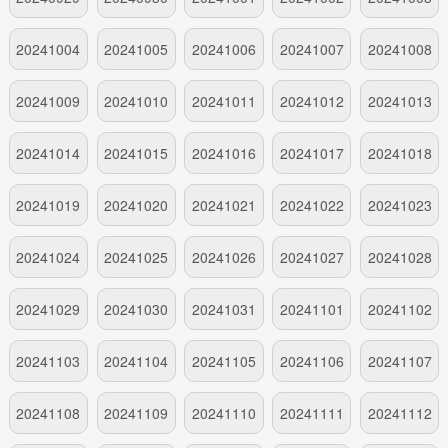
期
期
期
期
期
20241004
20241005
20241006
20241007
20241008
期
期
期
期
期
20241009
20241010
20241011
20241012
20241013
期
期
期
期
期
20241014
20241015
20241016
20241017
20241018
期
期
期
期
期
20241019
20241020
20241021
20241022
20241023
期
期
期
期
期
20241024
20241025
20241026
20241027
20241028
期
期
期
期
期
20241029
20241030
20241031
20241101
20241102
期
期
期
期
期
20241103
20241104
20241105
20241106
20241107
期
期
期
期
期
20241108
20241109
20241110
20241111
20241112