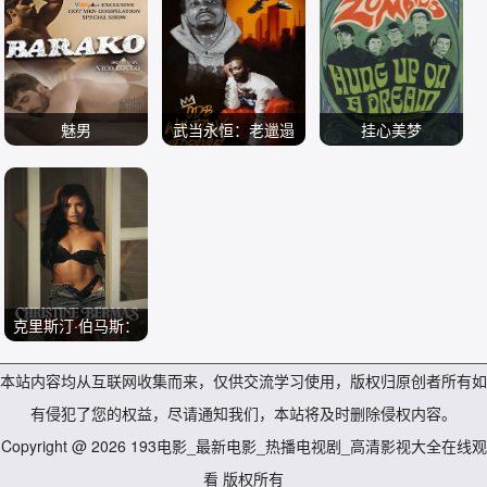
2026
2026
夫曼
2025
魅男
武当永恒：老邋遢
挂心美梦
尼科·洛柯
Bastard Dirty Ol' R
鬼大传
内详
电影 倫理片
ZA 马索·曼恩
电影 纪录片
电影 纪录片
2026
2025
2023
克里斯汀·伯马斯：
克里斯汀·伯马斯
自始至终
本站内容均从互联网收集而来，仅供交流学习使用，版权归原创者所有如
电影 倫理片
有侵犯了您的权益，尽请通知我们，本站将及时删除侵权内容。
2026
Copyright @ 2026 193电影_最新电影_热播电视剧_高清影视大全在线观
看 版权所有