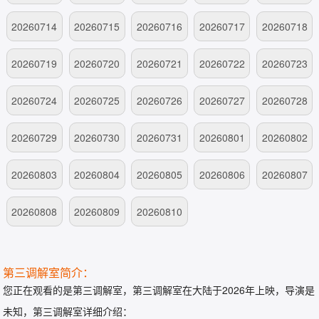
期
期
期
期
期
20260714
20260715
20260716
20260717
20260718
期
期
期
期
期
20260719
20260720
20260721
20260722
20260723
期
期
期
期
期
20260724
20260725
20260726
20260727
20260728
期
期
期
期
期
20260729
20260730
20260731
20260801
20260802
期
期
期
期
期
20260803
20260804
20260805
20260806
20260807
期
期
期
期
期
20260808
20260809
20260810
期
期
期
第三调解室简介：
您正在观看的是第三调解室，第三调解室在大陆于2026年上映，导演是
未知，第三调解室详细介绍：