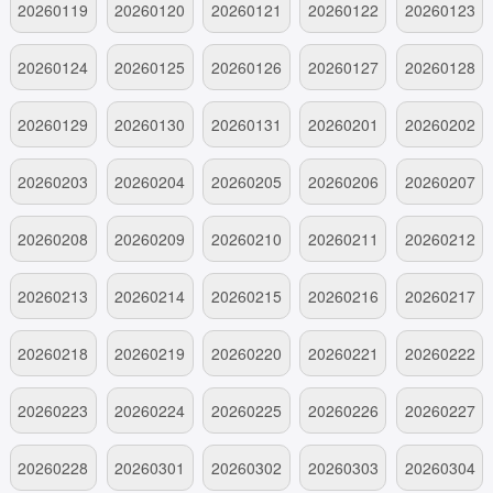
20260119
20260120
20260121
20260122
20260123
期
期
期
期
期
20260124
20260125
20260126
20260127
20260128
期
期
期
期
期
20260129
20260130
20260131
20260201
20260202
期
期
期
期
期
20260203
20260204
20260205
20260206
20260207
期
期
期
期
期
20260208
20260209
20260210
20260211
20260212
期
期
期
期
期
20260213
20260214
20260215
20260216
20260217
期
期
期
期
期
20260218
20260219
20260220
20260221
20260222
期
期
期
期
期
20260223
20260224
20260225
20260226
20260227
期
期
期
期
期
20260228
20260301
20260302
20260303
20260304