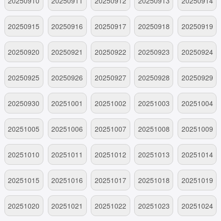
20250910
20250911
20250912
20250913
20250914
期
期
期
期
期
20250915
20250916
20250917
20250918
20250919
期
期
期
期
期
20250920
20250921
20250922
20250923
20250924
期
期
期
期
期
20250925
20250926
20250927
20250928
20250929
期
期
期
期
期
20250930
20251001
20251002
20251003
20251004
期
期
期
期
期
20251005
20251006
20251007
20251008
20251009
期
期
期
期
期
20251010
20251011
20251012
20251013
20251014
期
期
期
期
期
20251015
20251016
20251017
20251018
20251019
期
期
期
期
期
20251020
20251021
20251022
20251023
20251024