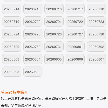
期
期
期
期
期
20260714
20260715
20260716
20260717
20260718
期
期
期
期
期
20260719
20260720
20260721
20260722
20260723
期
期
期
期
期
20260724
20260725
20260726
20260727
20260728
期
期
期
期
期
20260729
20260730
20260731
20260801
20260802
期
期
期
期
期
20260803
20260804
20260805
20260806
20260807
期
期
期
期
期
20260808
20260809
期
期
第三调解室简介：
您正在观看的是第三调解室，第三调解室在大陆于2026年上映，导演是
未知，第三调解室详细介绍：