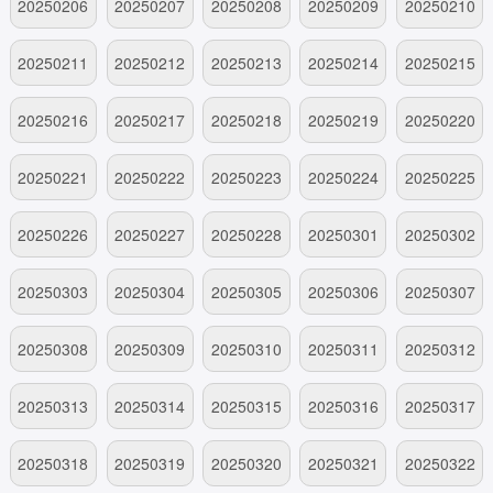
20250206
20250207
20250208
20250209
20250210
期
期
期
期
期
20250211
20250212
20250213
20250214
20250215
期
期
期
期
期
20250216
20250217
20250218
20250219
20250220
期
期
期
期
期
20250221
20250222
20250223
20250224
20250225
期
期
期
期
期
20250226
20250227
20250228
20250301
20250302
期
期
期
期
期
20250303
20250304
20250305
20250306
20250307
期
期
期
期
期
20250308
20250309
20250310
20250311
20250312
期
期
期
期
期
20250313
20250314
20250315
20250316
20250317
期
期
期
期
期
20250318
20250319
20250320
20250321
20250322