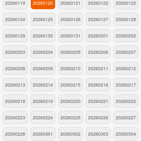
20260119
20260120
20260121
20260122
20260123
期
期
期
期
期
20260124
20260125
20260126
20260127
20260128
期
期
期
期
期
20260129
20260130
20260131
20260201
20260202
期
期
期
期
期
20260203
20260204
20260205
20260206
20260207
期
期
期
期
期
20260208
20260209
20260210
20260211
20260212
期
期
期
期
期
20260213
20260214
20260215
20260216
20260217
期
期
期
期
期
20260218
20260219
20260220
20260221
20260222
期
期
期
期
期
20260223
20260224
20260225
20260226
20260227
期
期
期
期
期
20260228
20260301
20260302
20260303
20260304