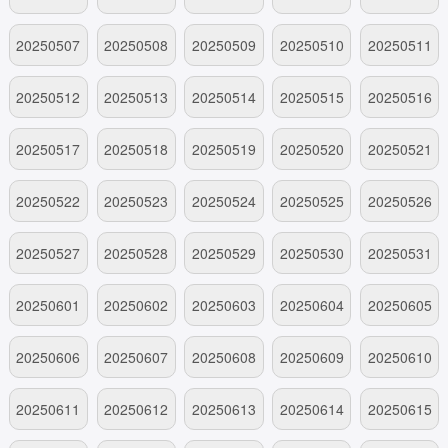
期
期
期
期
期
20250507
20250508
20250509
20250510
20250511
期
期
期
期
期
20250512
20250513
20250514
20250515
20250516
期
期
期
期
期
20250517
20250518
20250519
20250520
20250521
期
期
期
期
期
20250522
20250523
20250524
20250525
20250526
期
期
期
期
期
20250527
20250528
20250529
20250530
20250531
期
期
期
期
期
20250601
20250602
20250603
20250604
20250605
期
期
期
期
期
20250606
20250607
20250608
20250609
20250610
期
期
期
期
期
20250611
20250612
20250613
20250614
20250615