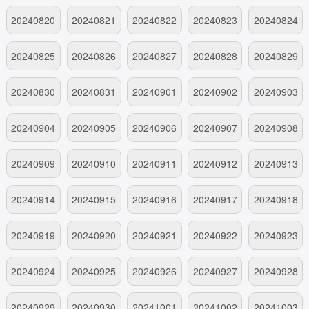
期
期
期
期
期
20240820
20240821
20240822
20240823
20240824
期
期
期
期
期
20240825
20240826
20240827
20240828
20240829
期
期
期
期
期
20240830
20240831
20240901
20240902
20240903
期
期
期
期
期
20240904
20240905
20240906
20240907
20240908
期
期
期
期
期
20240909
20240910
20240911
20240912
20240913
期
期
期
期
期
20240914
20240915
20240916
20240917
20240918
期
期
期
期
期
20240919
20240920
20240921
20240922
20240923
期
期
期
期
期
20240924
20240925
20240926
20240927
20240928
期
期
期
期
期
20240929
20240930
20241001
20241002
20241003