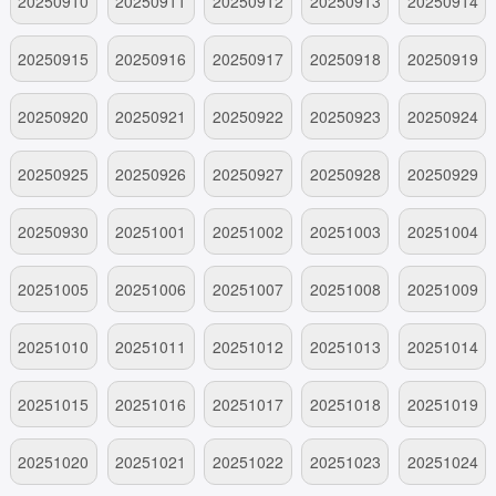
20250910
20250911
20250912
20250913
20250914
期
期
期
期
期
20250915
20250916
20250917
20250918
20250919
期
期
期
期
期
20250920
20250921
20250922
20250923
20250924
期
期
期
期
期
20250925
20250926
20250927
20250928
20250929
期
期
期
期
期
20250930
20251001
20251002
20251003
20251004
期
期
期
期
期
20251005
20251006
20251007
20251008
20251009
期
期
期
期
期
20251010
20251011
20251012
20251013
20251014
期
期
期
期
期
20251015
20251016
20251017
20251018
20251019
期
期
期
期
期
20251020
20251021
20251022
20251023
20251024