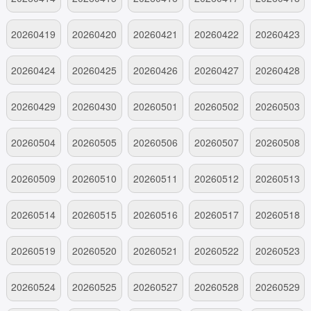
期
期
期
期
期
20260419
20260420
20260421
20260422
20260423
期
期
期
期
期
20260424
20260425
20260426
20260427
20260428
期
期
期
期
期
20260429
20260430
20260501
20260502
20260503
期
期
期
期
期
20260504
20260505
20260506
20260507
20260508
期
期
期
期
期
20260509
20260510
20260511
20260512
20260513
期
期
期
期
期
20260514
20260515
20260516
20260517
20260518
期
期
期
期
期
20260519
20260520
20260521
20260522
20260523
期
期
期
期
期
20260524
20260525
20260527
20260528
20260529