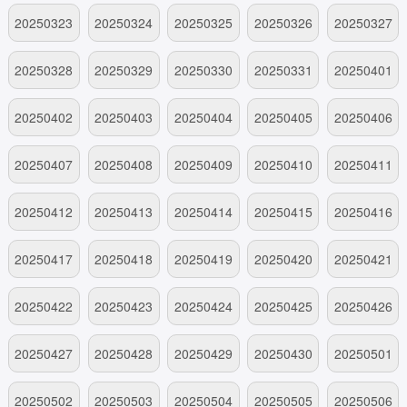
期
期
期
期
期
20250323
20250324
20250325
20250326
20250327
期
期
期
期
期
20250328
20250329
20250330
20250331
20250401
期
期
期
期
期
20250402
20250403
20250404
20250405
20250406
期
期
期
期
期
20250407
20250408
20250409
20250410
20250411
期
期
期
期
期
20250412
20250413
20250414
20250415
20250416
期
期
期
期
期
20250417
20250418
20250419
20250420
20250421
期
期
期
期
期
20250422
20250423
20250424
20250425
20250426
期
期
期
期
期
20250427
20250428
20250429
20250430
20250501
期
期
期
期
期
20250502
20250503
20250504
20250505
20250506