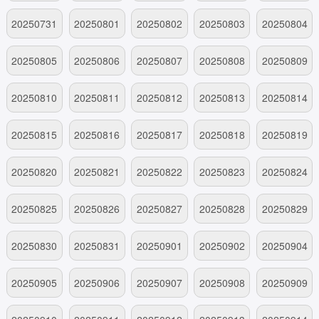
期
期
期
期
期
20250731
20250801
20250802
20250803
20250804
期
期
期
期
期
20250805
20250806
20250807
20250808
20250809
期
期
期
期
期
20250810
20250811
20250812
20250813
20250814
期
期
期
期
期
20250815
20250816
20250817
20250818
20250819
期
期
期
期
期
20250820
20250821
20250822
20250823
20250824
期
期
期
期
期
20250825
20250826
20250827
20250828
20250829
期
期
期
期
期
20250830
20250831
20250901
20250902
20250904
期
期
期
期
期
20250905
20250906
20250907
20250908
20250909
期
期
期
期
期