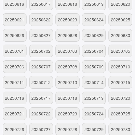
期
期
期
期
期
20250616
20250617
20250618
20250619
20250620
期
期
期
期
期
20250621
20250622
20250623
20250624
20250625
期
期
期
期
期
20250626
20250627
20250628
20250629
20250630
期
期
期
期
期
20250701
20250702
20250703
20250704
20250705
期
期
期
期
期
20250706
20250707
20250708
20250709
20250710
期
期
期
期
期
20250711
20250712
20250713
20250714
20250715
期
期
期
期
期
20250716
20250717
20250718
20250719
20250720
期
期
期
期
期
20250721
20250722
20250723
20250724
20250725
期
期
期
期
期
20250726
20250727
20250728
20250729
20250730