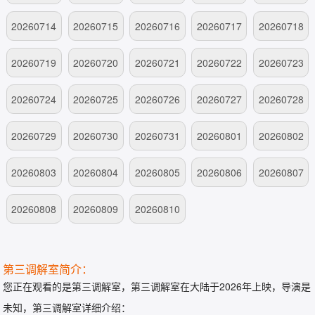
期
期
期
期
期
20260714
20260715
20260716
20260717
20260718
期
期
期
期
期
20260719
20260720
20260721
20260722
20260723
期
期
期
期
期
20260724
20260725
20260726
20260727
20260728
期
期
期
期
期
20260729
20260730
20260731
20260801
20260802
期
期
期
期
期
20260803
20260804
20260805
20260806
20260807
期
期
期
期
期
20260808
20260809
20260810
期
期
期
第三调解室简介：
您正在观看的是第三调解室，第三调解室在大陆于2026年上映，导演是
未知，第三调解室详细介绍：