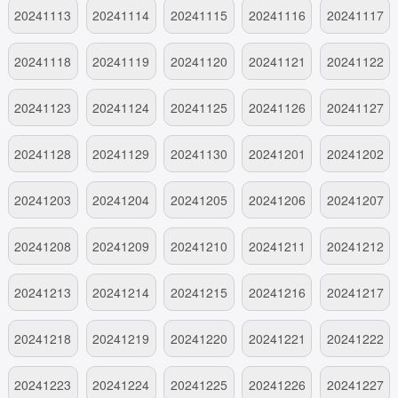
期
期
期
期
期
20241113
20241114
20241115
20241116
20241117
期
期
期
期
期
20241118
20241119
20241120
20241121
20241122
期
期
期
期
期
20241123
20241124
20241125
20241126
20241127
期
期
期
期
期
20241128
20241129
20241130
20241201
20241202
期
期
期
期
期
20241203
20241204
20241205
20241206
20241207
期
期
期
期
期
20241208
20241209
20241210
20241211
20241212
期
期
期
期
期
20241213
20241214
20241215
20241216
20241217
期
期
期
期
期
20241218
20241219
20241220
20241221
20241222
期
期
期
期
期
20241223
20241224
20241225
20241226
20241227