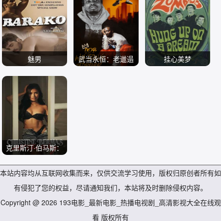
2026
2026
夫曼
2025
魅男
武当永恒：老邋遢
挂心美梦
尼科·洛柯
Bastard Dirty Ol' R
鬼大传
内详
电影 倫理片
ZA 马索·曼恩
电影 纪录片
电影 纪录片
2026
2025
2023
克里斯汀·伯马斯：
克里斯汀·伯马斯
自始至终
本站内容均从互联网收集而来，仅供交流学习使用，版权归原创者所有如
电影 倫理片
有侵犯了您的权益，尽请通知我们，本站将及时删除侵权内容。
2026
Copyright @ 2026 193电影_最新电影_热播电视剧_高清影视大全在线观
看 版权所有