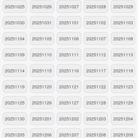
期
期
期
期
期
20251025
20251026
20251027
20251028
20251029
期
期
期
期
期
20251030
20251031
20251101
20251102
20251103
期
期
期
期
期
20251104
20251105
20251106
20251107
20251108
期
期
期
期
期
20251109
20251110
20251111
20251112
20251113
期
期
期
期
期
20251114
20251115
20251116
20251117
20251118
期
期
期
期
期
20251119
20251120
20251121
20251122
20251123
期
期
期
期
期
20251125
20251126
20251127
20251128
20251129
期
期
期
期
期
20251130
20251201
20251202
20251203
20251204
期
期
期
期
期
20251205
20251206
20251207
20251208
20251209