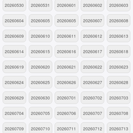
期
期
期
期
期
20260530
20260531
20260601
20260602
20260603
期
期
期
期
期
20260604
20260605
20260605
20260607
20260608
期
期
期
期
期
20260609
20260610
20260611
20260612
20260613
期
期
期
期
期
20260614
20260615
20260616
20260617
20260618
期
期
期
期
期
20260619
20260620
20260621
20260622
20260623
期
期
期
期
期
20260624
20260625
20260626
20260627
20260628
期
期
期
期
期
20260629
20260630
20260701
20260702
20260703
期
期
期
期
期
20260704
20260705
20260706
20260707
20260708
期
期
期
期
期
20260709
20260710
20260711
20260712
20260713