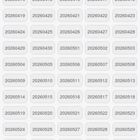
期
期
期
期
期
20260419
20260420
20260421
20260422
20260423
期
期
期
期
期
20260424
20260425
20260426
20260427
20260428
期
期
期
期
期
20260429
20260430
20260501
20260502
20260503
期
期
期
期
期
20260504
20260505
20260506
20260507
20260508
期
期
期
期
期
20260509
20260510
20260511
20260512
20260513
期
期
期
期
期
20260514
20260515
20260516
20260517
20260518
期
期
期
期
期
20260519
20260520
20260521
20260522
20260523
期
期
期
期
期
20260524
20260525
20260527
20260528
20260529