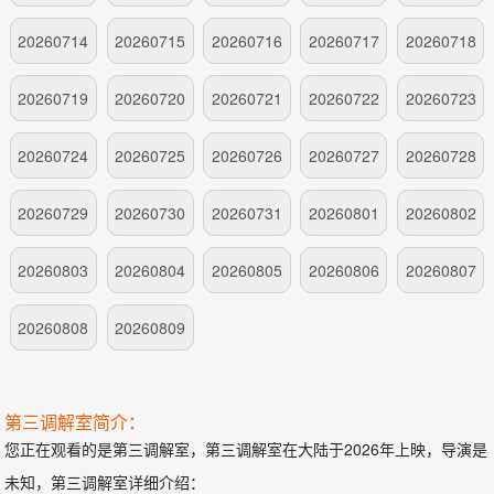
期
期
期
期
期
20260714
20260715
20260716
20260717
20260718
期
期
期
期
期
20260719
20260720
20260721
20260722
20260723
期
期
期
期
期
20260724
20260725
20260726
20260727
20260728
期
期
期
期
期
20260729
20260730
20260731
20260801
20260802
期
期
期
期
期
20260803
20260804
20260805
20260806
20260807
期
期
期
期
期
20260808
20260809
期
期
第三调解室简介：
您正在观看的是第三调解室，第三调解室在大陆于2026年上映，导演是
未知，第三调解室详细介绍：