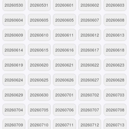
期
期
期
期
期
20260530
20260531
20260601
20260602
20260603
期
期
期
期
期
20260604
20260605
20260605
20260607
20260608
期
期
期
期
期
20260609
20260610
20260611
20260612
20260613
期
期
期
期
期
20260614
20260615
20260616
20260617
20260618
期
期
期
期
期
20260619
20260620
20260621
20260622
20260623
期
期
期
期
期
20260624
20260625
20260626
20260627
20260628
期
期
期
期
期
20260629
20260630
20260701
20260702
20260703
期
期
期
期
期
20260704
20260705
20260706
20260707
20260708
期
期
期
期
期
20260709
20260710
20260711
20260712
20260713