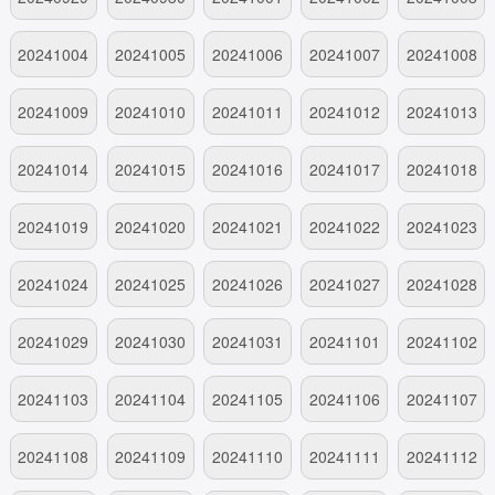
期
期
期
期
期
20241004
20241005
20241006
20241007
20241008
期
期
期
期
期
20241009
20241010
20241011
20241012
20241013
期
期
期
期
期
20241014
20241015
20241016
20241017
20241018
期
期
期
期
期
20241019
20241020
20241021
20241022
20241023
期
期
期
期
期
20241024
20241025
20241026
20241027
20241028
期
期
期
期
期
20241029
20241030
20241031
20241101
20241102
期
期
期
期
期
20241103
20241104
20241105
20241106
20241107
期
期
期
期
期
20241108
20241109
20241110
20241111
20241112