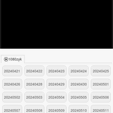
1080zyk
20240421
20240422
20240423
20240424
20240425
期
期
期
期
期
20240426
20240428
20240429
20240430
20240501
期
期
期
期
期
20240502
20240503
20240504
20240505
20240506
期
期
期
期
期
20240507
20240508
20240509
20240510
20240511