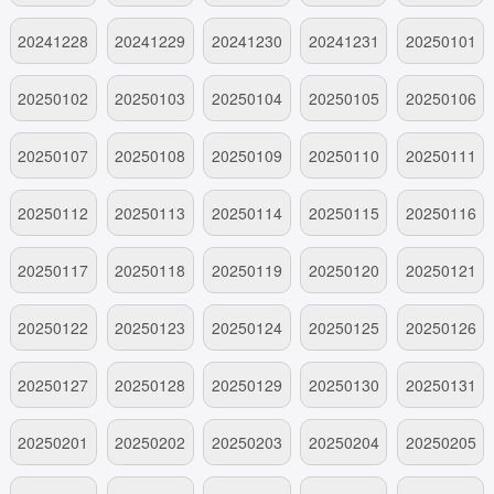
期
期
期
期
期
20241228
20241229
20241230
20241231
20250101
期
期
期
期
期
20250102
20250103
20250104
20250105
20250106
期
期
期
期
期
20250107
20250108
20250109
20250110
20250111
期
期
期
期
期
20250112
20250113
20250114
20250115
20250116
期
期
期
期
期
20250117
20250118
20250119
20250120
20250121
期
期
期
期
期
20250122
20250123
20250124
20250125
20250126
期
期
期
期
期
20250127
20250128
20250129
20250130
20250131
期
期
期
期
期
20250201
20250202
20250203
20250204
20250205
期
期
期
期
期