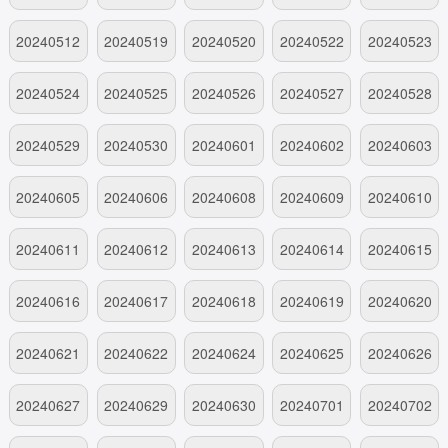
期
期
期
期
期
20240512
20240519
20240520
20240522
20240523
期
期
期
期
期
20240524
20240525
20240526
20240527
20240528
期
期
期
期
期
20240529
20240530
20240601
20240602
20240603
期
期
期
期
期
20240605
20240606
20240608
20240609
20240610
期
期
期
期
期
20240611
20240612
20240613
20240614
20240615
期
期
期
期
期
20240616
20240617
20240618
20240619
20240620
期
期
期
期
期
20240621
20240622
20240624
20240625
20240626
期
期
期
期
期
20240627
20240629
20240630
20240701
20240702
期
期
期
期
期