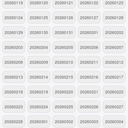
20260119
20260120
20260121
20260122
20260123
期
期
期
期
期
20260124
20260125
20260126
20260127
20260128
期
期
期
期
期
20260129
20260130
20260131
20260201
20260202
期
期
期
期
期
20260203
20260204
20260205
20260206
20260207
期
期
期
期
期
20260208
20260209
20260210
20260211
20260212
期
期
期
期
期
20260213
20260214
20260215
20260216
20260217
期
期
期
期
期
20260218
20260219
20260220
20260221
20260222
期
期
期
期
期
20260223
20260224
20260225
20260226
20260227
期
期
期
期
期
20260228
20260301
20260302
20260303
20260304