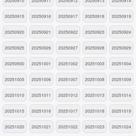
20250910
20250911
20250912
20250913
20250914
期
期
期
期
期
20250915
20250916
20250917
20250918
20250919
期
期
期
期
期
20250920
20250921
20250922
20250923
20250924
期
期
期
期
期
20250925
20250926
20250927
20250928
20250929
期
期
期
期
期
20250930
20251001
20251002
20251003
20251004
期
期
期
期
期
20251005
20251006
20251007
20251008
20251009
期
期
期
期
期
20251010
20251011
20251012
20251013
20251014
期
期
期
期
期
20251015
20251016
20251017
20251018
20251019
期
期
期
期
期
20251020
20251021
20251022
20251023
20251024