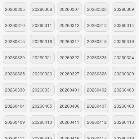
期
期
期
期
期
20260305
20260306
20260307
20260308
20260309
期
期
期
期
期
20260310
20260311
20260312
20260313
20260314
期
期
期
期
期
20260315
20260316
20260317
20260318
20260319
期
期
期
期
期
20260320
20260321
20260322
20260323
20260324
期
期
期
期
期
20260325
20260326
20260327
20260328
20260329
期
期
期
期
期
20260330
20260331
20260401
20260402
20260403
期
期
期
期
期
20260404
20260405
20260406
20260407
20260408
期
期
期
期
期
20260409
20260410
20260411
20260412
20260413
期
期
期
期
期
20260414
20260415
20260416
20260417
20260418