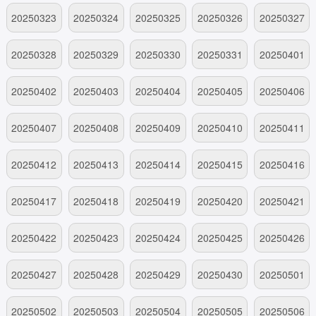
期
期
期
期
期
20250323
20250324
20250325
20250326
20250327
期
期
期
期
期
20250328
20250329
20250330
20250331
20250401
期
期
期
期
期
20250402
20250403
20250404
20250405
20250406
期
期
期
期
期
20250407
20250408
20250409
20250410
20250411
期
期
期
期
期
20250412
20250413
20250414
20250415
20250416
期
期
期
期
期
20250417
20250418
20250419
20250420
20250421
期
期
期
期
期
20250422
20250423
20250424
20250425
20250426
期
期
期
期
期
20250427
20250428
20250429
20250430
20250501
期
期
期
期
期
20250502
20250503
20250504
20250505
20250506