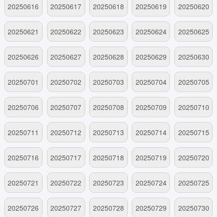
期
期
期
期
期
20250616
20250617
20250618
20250619
20250620
期
期
期
期
期
20250621
20250622
20250623
20250624
20250625
期
期
期
期
期
20250626
20250627
20250628
20250629
20250630
期
期
期
期
期
20250701
20250702
20250703
20250704
20250705
期
期
期
期
期
20250706
20250707
20250708
20250709
20250710
期
期
期
期
期
20250711
20250712
20250713
20250714
20250715
期
期
期
期
期
20250716
20250717
20250718
20250719
20250720
期
期
期
期
期
20250721
20250722
20250723
20250724
20250725
期
期
期
期
期
20250726
20250727
20250728
20250729
20250730