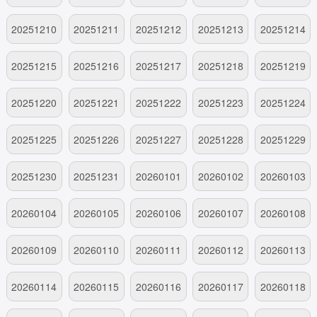
期
期
期
期
期
20251210
20251211
20251212
20251213
20251214
期
期
期
期
期
20251215
20251216
20251217
20251218
20251219
期
期
期
期
期
20251220
20251221
20251222
20251223
20251224
期
期
期
期
期
20251225
20251226
20251227
20251228
20251229
期
期
期
期
期
20251230
20251231
20260101
20260102
20260103
期
期
期
期
期
20260104
20260105
20260106
20260107
20260108
期
期
期
期
期
20260109
20260110
20260111
20260112
20260113
期
期
期
期
期
20260114
20260115
20260116
20260117
20260118
期
期
期
期
期