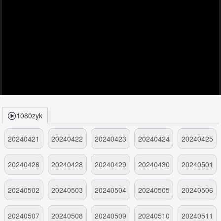
1080zyk
20240421
20240422
20240423
20240424
20240425
期
期
期
期
期
20240426
20240428
20240429
20240430
20240501
期
期
期
期
期
20240502
20240503
20240504
20240505
20240506
期
期
期
期
期
20240507
20240508
20240509
20240510
20240511