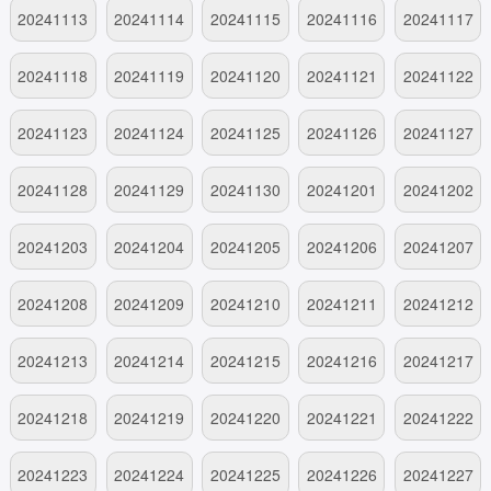
期
期
期
期
期
20241113
20241114
20241115
20241116
20241117
期
期
期
期
期
20241118
20241119
20241120
20241121
20241122
期
期
期
期
期
20241123
20241124
20241125
20241126
20241127
期
期
期
期
期
20241128
20241129
20241130
20241201
20241202
期
期
期
期
期
20241203
20241204
20241205
20241206
20241207
期
期
期
期
期
20241208
20241209
20241210
20241211
20241212
期
期
期
期
期
20241213
20241214
20241215
20241216
20241217
期
期
期
期
期
20241218
20241219
20241220
20241221
20241222
期
期
期
期
期
20241223
20241224
20241225
20241226
20241227