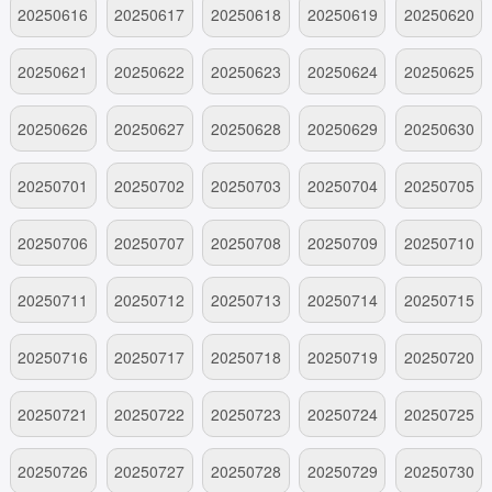
期
期
期
期
期
20250616
20250617
20250618
20250619
20250620
期
期
期
期
期
20250621
20250622
20250623
20250624
20250625
期
期
期
期
期
20250626
20250627
20250628
20250629
20250630
期
期
期
期
期
20250701
20250702
20250703
20250704
20250705
期
期
期
期
期
20250706
20250707
20250708
20250709
20250710
期
期
期
期
期
20250711
20250712
20250713
20250714
20250715
期
期
期
期
期
20250716
20250717
20250718
20250719
20250720
期
期
期
期
期
20250721
20250722
20250723
20250724
20250725
期
期
期
期
期
20250726
20250727
20250728
20250729
20250730