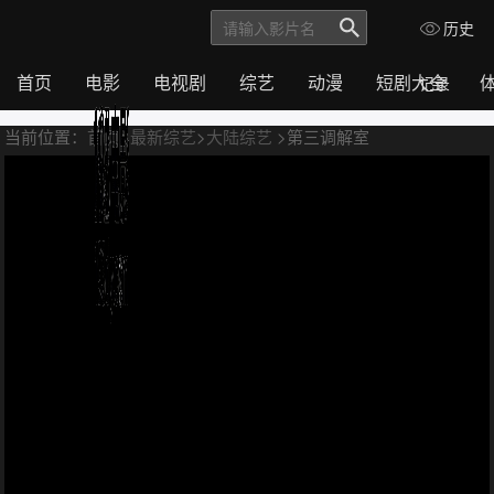
历史
首页
电影
电视剧
综艺
动漫
短剧大全
记录
首
电
电
综
动
短
体
当前位置：
首页
>
最新综艺
>
大陆综艺
>第三调解室
页
影
视
艺
漫
剧
育
剧
大
全