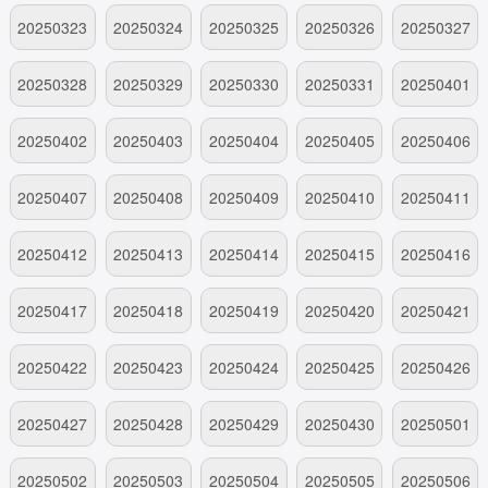
期
期
期
期
期
20250323
20250324
20250325
20250326
20250327
期
期
期
期
期
20250328
20250329
20250330
20250331
20250401
期
期
期
期
期
20250402
20250403
20250404
20250405
20250406
期
期
期
期
期
20250407
20250408
20250409
20250410
20250411
期
期
期
期
期
20250412
20250413
20250414
20250415
20250416
期
期
期
期
期
20250417
20250418
20250419
20250420
20250421
期
期
期
期
期
20250422
20250423
20250424
20250425
20250426
期
期
期
期
期
20250427
20250428
20250429
20250430
20250501
期
期
期
期
期
20250502
20250503
20250504
20250505
20250506