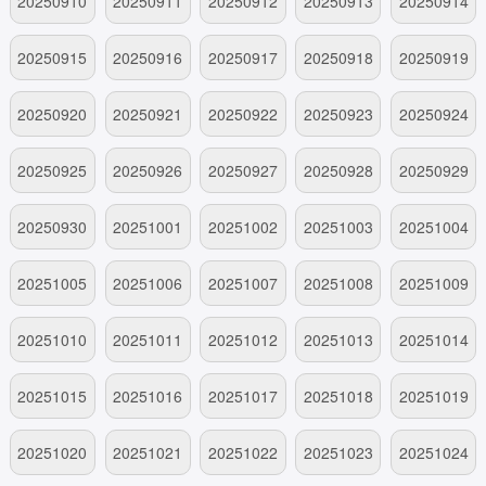
20250910
20250911
20250912
20250913
20250914
期
期
期
期
期
20250915
20250916
20250917
20250918
20250919
期
期
期
期
期
20250920
20250921
20250922
20250923
20250924
期
期
期
期
期
20250925
20250926
20250927
20250928
20250929
期
期
期
期
期
20250930
20251001
20251002
20251003
20251004
期
期
期
期
期
20251005
20251006
20251007
20251008
20251009
期
期
期
期
期
20251010
20251011
20251012
20251013
20251014
期
期
期
期
期
20251015
20251016
20251017
20251018
20251019
期
期
期
期
期
20251020
20251021
20251022
20251023
20251024