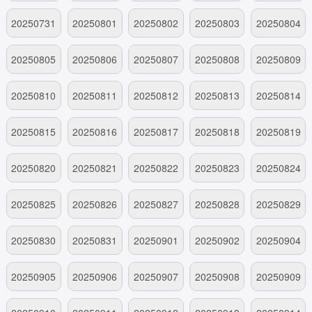
期
期
期
期
期
20250731
20250801
20250802
20250803
20250804
期
期
期
期
期
20250805
20250806
20250807
20250808
20250809
期
期
期
期
期
20250810
20250811
20250812
20250813
20250814
期
期
期
期
期
20250815
20250816
20250817
20250818
20250819
期
期
期
期
期
20250820
20250821
20250822
20250823
20250824
期
期
期
期
期
20250825
20250826
20250827
20250828
20250829
期
期
期
期
期
20250830
20250831
20250901
20250902
20250904
期
期
期
期
期
20250905
20250906
20250907
20250908
20250909
期
期
期
期
期