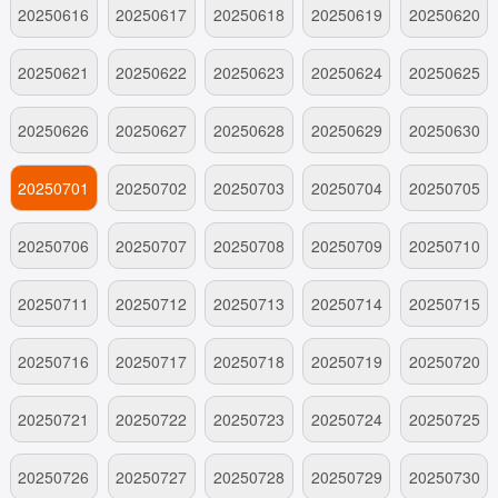
期
期
期
期
期
20250616
20250617
20250618
20250619
20250620
期
期
期
期
期
20250621
20250622
20250623
20250624
20250625
期
期
期
期
期
20250626
20250627
20250628
20250629
20250630
期
期
期
期
期
20250701
20250702
20250703
20250704
20250705
期
期
期
期
期
20250706
20250707
20250708
20250709
20250710
期
期
期
期
期
20250711
20250712
20250713
20250714
20250715
期
期
期
期
期
20250716
20250717
20250718
20250719
20250720
期
期
期
期
期
20250721
20250722
20250723
20250724
20250725
期
期
期
期
期
20250726
20250727
20250728
20250729
20250730