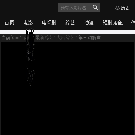
历史
首页
电影
电视剧
综艺
动漫
短剧大全
记录
首
电
电
综
动
短
体
当前位置：
首页
>
最新综艺
>
大陆综艺
>第三调解室
页
影
视
艺
漫
剧
育
剧
大
全