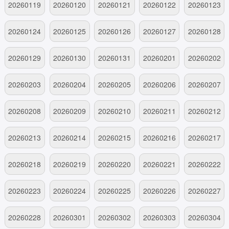
20260119
20260120
20260121
20260122
20260123
期
期
期
期
期
20260124
20260125
20260126
20260127
20260128
期
期
期
期
期
20260129
20260130
20260131
20260201
20260202
期
期
期
期
期
20260203
20260204
20260205
20260206
20260207
期
期
期
期
期
20260208
20260209
20260210
20260211
20260212
期
期
期
期
期
20260213
20260214
20260215
20260216
20260217
期
期
期
期
期
20260218
20260219
20260220
20260221
20260222
期
期
期
期
期
20260223
20260224
20260225
20260226
20260227
期
期
期
期
期
20260228
20260301
20260302
20260303
20260304