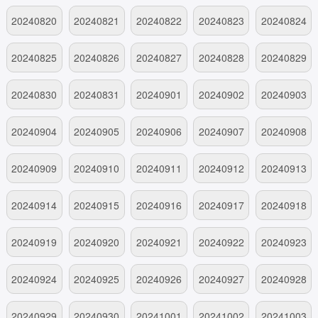
期
期
期
期
期
20240820
20240821
20240822
20240823
20240824
期
期
期
期
期
20240825
20240826
20240827
20240828
20240829
期
期
期
期
期
20240830
20240831
20240901
20240902
20240903
期
期
期
期
期
20240904
20240905
20240906
20240907
20240908
期
期
期
期
期
20240909
20240910
20240911
20240912
20240913
期
期
期
期
期
20240914
20240915
20240916
20240917
20240918
期
期
期
期
期
20240919
20240920
20240921
20240922
20240923
期
期
期
期
期
20240924
20240925
20240926
20240927
20240928
期
期
期
期
期
20240929
20240930
20241001
20241002
20241003