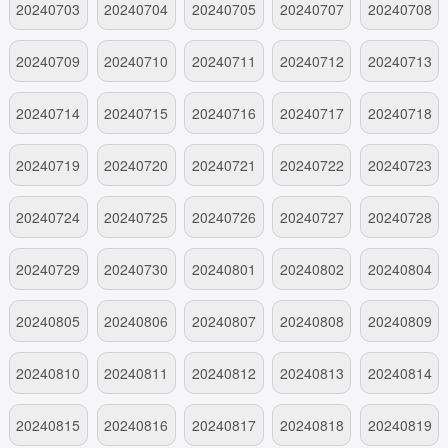
20240703
20240704
20240705
20240707
20240708
期
期
期
期
期
20240709
20240710
20240711
20240712
20240713
期
期
期
期
期
20240714
20240715
20240716
20240717
20240718
期
期
期
期
期
20240719
20240720
20240721
20240722
20240723
期
期
期
期
期
20240724
20240725
20240726
20240727
20240728
期
期
期
期
期
20240729
20240730
20240801
20240802
20240804
期
期
期
期
期
20240805
20240806
20240807
20240808
20240809
期
期
期
期
期
20240810
20240811
20240812
20240813
20240814
期
期
期
期
期
20240815
20240816
20240817
20240818
20240819