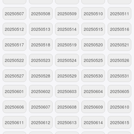
期
期
期
期
期
20250507
20250508
20250509
20250510
20250511
期
期
期
期
期
20250512
20250513
20250514
20250515
20250516
期
期
期
期
期
20250517
20250518
20250519
20250520
20250521
期
期
期
期
期
20250522
20250523
20250524
20250525
20250526
期
期
期
期
期
20250527
20250528
20250529
20250530
20250531
期
期
期
期
期
20250601
20250602
20250603
20250604
20250605
期
期
期
期
期
20250606
20250607
20250608
20250609
20250610
期
期
期
期
期
20250611
20250612
20250613
20250614
20250615