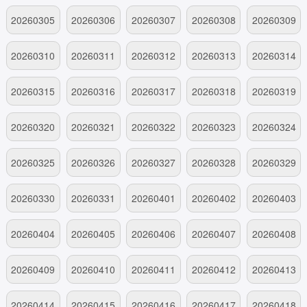
期
期
期
期
期
20260305
20260306
20260307
20260308
20260309
期
期
期
期
期
20260310
20260311
20260312
20260313
20260314
期
期
期
期
期
20260315
20260316
20260317
20260318
20260319
期
期
期
期
期
20260320
20260321
20260322
20260323
20260324
期
期
期
期
期
20260325
20260326
20260327
20260328
20260329
期
期
期
期
期
20260330
20260331
20260401
20260402
20260403
期
期
期
期
期
20260404
20260405
20260406
20260407
20260408
期
期
期
期
期
20260409
20260410
20260411
20260412
20260413
期
期
期
期
期
20260414
20260415
20260416
20260417
20260418