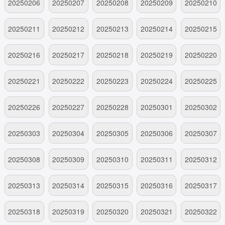
20250206
20250207
20250208
20250209
20250210
期
期
期
期
期
20250211
20250212
20250213
20250214
20250215
期
期
期
期
期
20250216
20250217
20250218
20250219
20250220
期
期
期
期
期
20250221
20250222
20250223
20250224
20250225
期
期
期
期
期
20250226
20250227
20250228
20250301
20250302
期
期
期
期
期
20250303
20250304
20250305
20250306
20250307
期
期
期
期
期
20250308
20250309
20250310
20250311
20250312
期
期
期
期
期
20250313
20250314
20250315
20250316
20250317
期
期
期
期
期
20250318
20250319
20250320
20250321
20250322