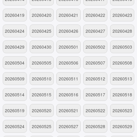
期
期
期
期
期
20260419
20260420
20260421
20260422
20260423
期
期
期
期
期
20260424
20260425
20260426
20260427
20260428
期
期
期
期
期
20260429
20260430
20260501
20260502
20260503
期
期
期
期
期
20260504
20260505
20260506
20260507
20260508
期
期
期
期
期
20260509
20260510
20260511
20260512
20260513
期
期
期
期
期
20260514
20260515
20260516
20260517
20260518
期
期
期
期
期
20260519
20260520
20260521
20260522
20260523
期
期
期
期
期
20260524
20260525
20260527
20260528
20260529