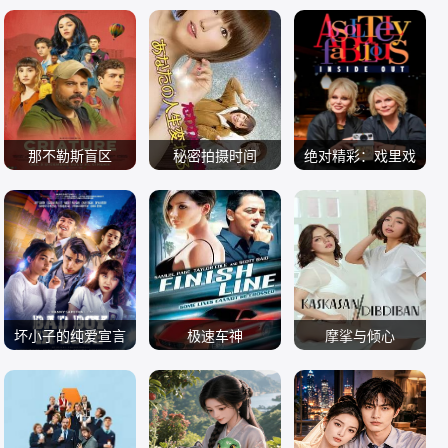
那不勒斯盲区
秘密拍摄时间
绝对精彩：戏里戏
Esposito Maria 玛
千浦僚 山科圭太 川
乔安娜·拉姆利 埃默
外
丽安娜·芳塔娜 马尔
电影 剧情片
瀬陽太 并木塔子 明
电影 倫理片
拉尔德·芬内尔 柯丝
电影 纪录片
科·达莫雷
2024
美美羽 松本菜奈实
2020
蒂·杨 梅拉·沙尔 汤
2024
姆·霍兰德尔 珍妮弗
·桑德斯 理查德·柯
坏小子的纯爱宣言
极速车神
蒂斯 简·霍洛克斯
摩挲与倾心
Ali Baron Cassand
Romolini Timilee
艾玛·邦顿 茱莉亚·
Chloe Christy Impe
ra Dewi Gary Iskak
电影 爱情片
丹·劳里亚 乔·萨巴
电影 动作片
莎华拉 鲁比·瓦克斯
rial Jenna
电影 倫理片
Lee M. Nicole Parh
2024
蒂诺 伊安·瑞德·科
2008
2026