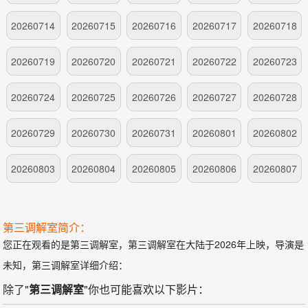
期
期
期
期
期
20260714
20260715
20260716
20260717
20260718
期
期
期
期
期
20260719
20260720
20260721
20260722
20260723
期
期
期
期
期
20260724
20260725
20260726
20260727
20260728
期
期
期
期
期
20260729
20260730
20260731
20260801
20260802
期
期
期
期
期
20260803
20260804
20260805
20260806
20260807
期
期
期
期
期
第三调解室简介：
您正在观看的是第三调解室，第三调解室在大陆于2026年上映，导演是
未知，第三调解室详细介绍：
除了"
第三调解室
"你也可能喜欢以下影片：