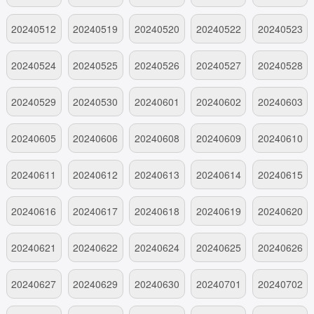
期
期
期
期
期
20240512
20240519
20240520
20240522
20240523
期
期
期
期
期
20240524
20240525
20240526
20240527
20240528
期
期
期
期
期
20240529
20240530
20240601
20240602
20240603
期
期
期
期
期
20240605
20240606
20240608
20240609
20240610
期
期
期
期
期
20240611
20240612
20240613
20240614
20240615
期
期
期
期
期
20240616
20240617
20240618
20240619
20240620
期
期
期
期
期
20240621
20240622
20240624
20240625
20240626
期
期
期
期
期
20240627
20240629
20240630
20240701
20240702
期
期
期
期
期