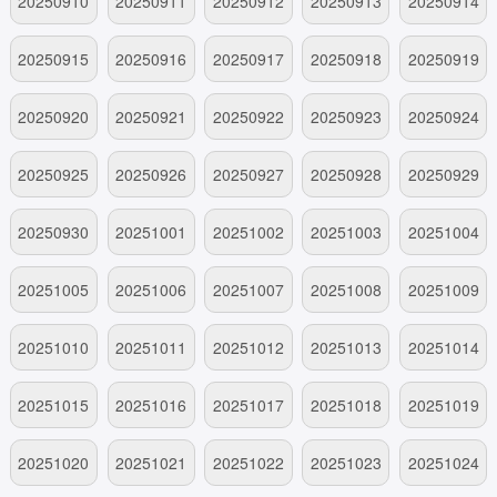
20250910
20250911
20250912
20250913
20250914
期
期
期
期
期
20250915
20250916
20250917
20250918
20250919
期
期
期
期
期
20250920
20250921
20250922
20250923
20250924
期
期
期
期
期
20250925
20250926
20250927
20250928
20250929
期
期
期
期
期
20250930
20251001
20251002
20251003
20251004
期
期
期
期
期
20251005
20251006
20251007
20251008
20251009
期
期
期
期
期
20251010
20251011
20251012
20251013
20251014
期
期
期
期
期
20251015
20251016
20251017
20251018
20251019
期
期
期
期
期
20251020
20251021
20251022
20251023
20251024