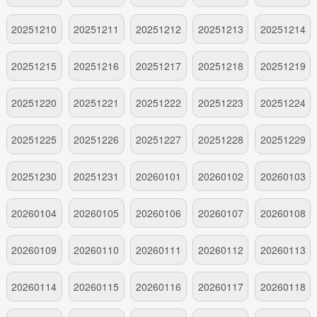
期
期
期
期
期
20251210
20251211
20251212
20251213
20251214
期
期
期
期
期
20251215
20251216
20251217
20251218
20251219
期
期
期
期
期
20251220
20251221
20251222
20251223
20251224
期
期
期
期
期
20251225
20251226
20251227
20251228
20251229
期
期
期
期
期
20251230
20251231
20260101
20260102
20260103
期
期
期
期
期
20260104
20260105
20260106
20260107
20260108
期
期
期
期
期
20260109
20260110
20260111
20260112
20260113
期
期
期
期
期
20260114
20260115
20260116
20260117
20260118
期
期
期
期
期