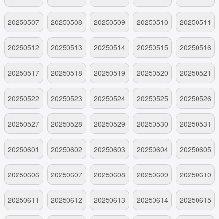
期
期
期
期
期
20250507
20250508
20250509
20250510
20250511
期
期
期
期
期
20250512
20250513
20250514
20250515
20250516
期
期
期
期
期
20250517
20250518
20250519
20250520
20250521
期
期
期
期
期
20250522
20250523
20250524
20250525
20250526
期
期
期
期
期
20250527
20250528
20250529
20250530
20250531
期
期
期
期
期
20250601
20250602
20250603
20250604
20250605
期
期
期
期
期
20250606
20250607
20250608
20250609
20250610
期
期
期
期
期
20250611
20250612
20250613
20250614
20250615