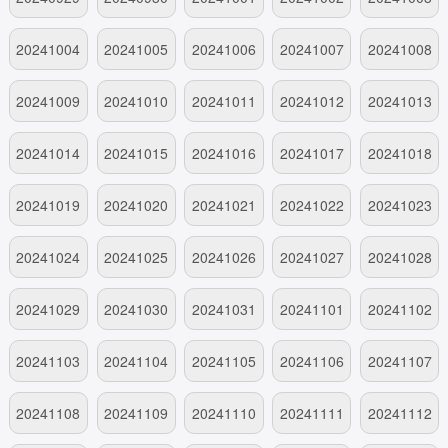
期
期
期
期
期
20241004
20241005
20241006
20241007
20241008
期
期
期
期
期
20241009
20241010
20241011
20241012
20241013
期
期
期
期
期
20241014
20241015
20241016
20241017
20241018
期
期
期
期
期
20241019
20241020
20241021
20241022
20241023
期
期
期
期
期
20241024
20241025
20241026
20241027
20241028
期
期
期
期
期
20241029
20241030
20241031
20241101
20241102
期
期
期
期
期
20241103
20241104
20241105
20241106
20241107
期
期
期
期
期
20241108
20241109
20241110
20241111
20241112