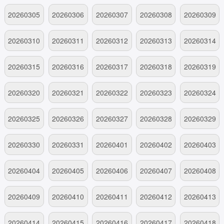
期
期
期
期
期
20260305
20260306
20260307
20260308
20260309
期
期
期
期
期
20260310
20260311
20260312
20260313
20260314
期
期
期
期
期
20260315
20260316
20260317
20260318
20260319
期
期
期
期
期
20260320
20260321
20260322
20260323
20260324
期
期
期
期
期
20260325
20260326
20260327
20260328
20260329
期
期
期
期
期
20260330
20260331
20260401
20260402
20260403
期
期
期
期
期
20260404
20260405
20260406
20260407
20260408
期
期
期
期
期
20260409
20260410
20260411
20260412
20260413
期
期
期
期
期
20260414
20260415
20260416
20260417
20260418