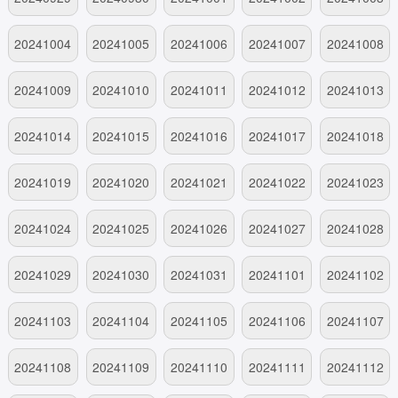
期
期
期
期
期
20241004
20241005
20241006
20241007
20241008
期
期
期
期
期
20241009
20241010
20241011
20241012
20241013
期
期
期
期
期
20241014
20241015
20241016
20241017
20241018
期
期
期
期
期
20241019
20241020
20241021
20241022
20241023
期
期
期
期
期
20241024
20241025
20241026
20241027
20241028
期
期
期
期
期
20241029
20241030
20241031
20241101
20241102
期
期
期
期
期
20241103
20241104
20241105
20241106
20241107
期
期
期
期
期
20241108
20241109
20241110
20241111
20241112