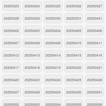
期
期
期
期
期
20250323
20250324
20250325
20250326
20250327
期
期
期
期
期
20250328
20250329
20250330
20250331
20250401
期
期
期
期
期
20250402
20250403
20250404
20250405
20250406
期
期
期
期
期
20250407
20250408
20250409
20250410
20250411
期
期
期
期
期
20250412
20250413
20250414
20250415
20250416
期
期
期
期
期
20250417
20250418
20250419
20250420
20250421
期
期
期
期
期
20250422
20250423
20250424
20250425
20250426
期
期
期
期
期
20250427
20250428
20250429
20250430
20250501
期
期
期
期
期
20250502
20250503
20250504
20250505
20250506