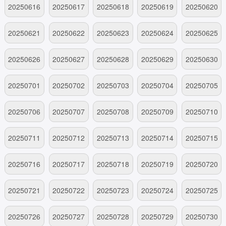
期
期
期
期
期
20250616
20250617
20250618
20250619
20250620
期
期
期
期
期
20250621
20250622
20250623
20250624
20250625
期
期
期
期
期
20250626
20250627
20250628
20250629
20250630
期
期
期
期
期
20250701
20250702
20250703
20250704
20250705
期
期
期
期
期
20250706
20250707
20250708
20250709
20250710
期
期
期
期
期
20250711
20250712
20250713
20250714
20250715
期
期
期
期
期
20250716
20250717
20250718
20250719
20250720
期
期
期
期
期
20250721
20250722
20250723
20250724
20250725
期
期
期
期
期
20250726
20250727
20250728
20250729
20250730