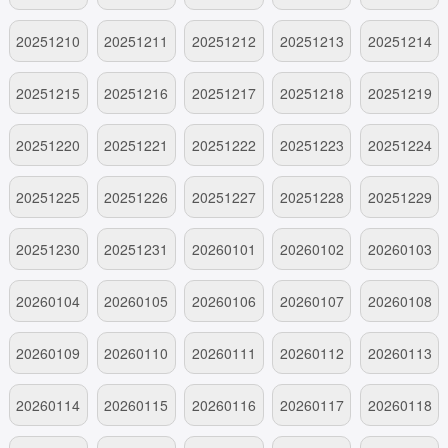
期
期
期
期
期
20251210
20251211
20251212
20251213
20251214
期
期
期
期
期
20251215
20251216
20251217
20251218
20251219
期
期
期
期
期
20251220
20251221
20251222
20251223
20251224
期
期
期
期
期
20251225
20251226
20251227
20251228
20251229
期
期
期
期
期
20251230
20251231
20260101
20260102
20260103
期
期
期
期
期
20260104
20260105
20260106
20260107
20260108
期
期
期
期
期
20260109
20260110
20260111
20260112
20260113
期
期
期
期
期
20260114
20260115
20260116
20260117
20260118
期
期
期
期
期