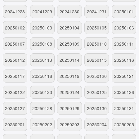
期
期
期
期
期
20241228
20241229
20241230
20241231
20250101
期
期
期
期
期
20250102
20250103
20250104
20250105
20250106
期
期
期
期
期
20250107
20250108
20250109
20250110
20250111
期
期
期
期
期
20250112
20250113
20250114
20250115
20250116
期
期
期
期
期
20250117
20250118
20250119
20250120
20250121
期
期
期
期
期
20250122
20250123
20250124
20250125
20250126
期
期
期
期
期
20250127
20250128
20250129
20250130
20250131
期
期
期
期
期
20250201
20250202
20250203
20250204
20250205
期
期
期
期
期