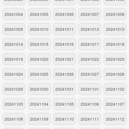
期
期
期
期
期
20241004
20241005
20241006
20241007
20241008
期
期
期
期
期
20241009
20241010
20241011
20241012
20241013
期
期
期
期
期
20241014
20241015
20241016
20241017
20241018
期
期
期
期
期
20241019
20241020
20241021
20241022
20241023
期
期
期
期
期
20241024
20241025
20241026
20241027
20241028
期
期
期
期
期
20241029
20241030
20241031
20241101
20241102
期
期
期
期
期
20241103
20241104
20241105
20241106
20241107
期
期
期
期
期
20241108
20241109
20241110
20241111
20241112