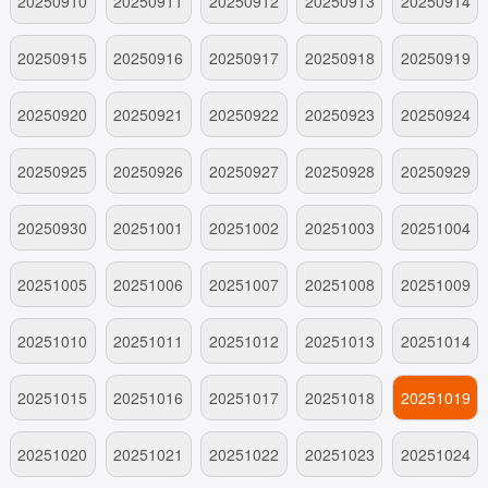
20250910
20250911
20250912
20250913
20250914
期
期
期
期
期
20250915
20250916
20250917
20250918
20250919
期
期
期
期
期
20250920
20250921
20250922
20250923
20250924
期
期
期
期
期
20250925
20250926
20250927
20250928
20250929
期
期
期
期
期
20250930
20251001
20251002
20251003
20251004
期
期
期
期
期
20251005
20251006
20251007
20251008
20251009
期
期
期
期
期
20251010
20251011
20251012
20251013
20251014
期
期
期
期
期
20251015
20251016
20251017
20251018
20251019
期
期
期
期
期
20251020
20251021
20251022
20251023
20251024