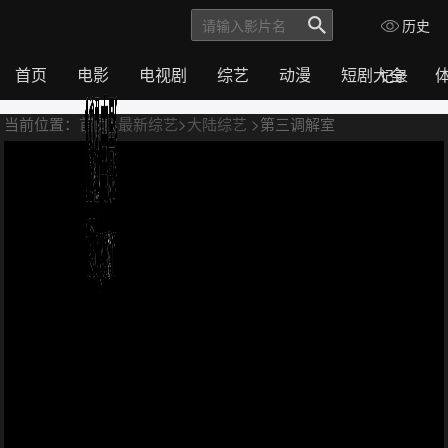
历史
首页
电影
电视剧
综艺
动漫
短剧大全
记录
首
电
电
综
动
短
体
当前位置：
首页
>
最新综艺
>
大陆综艺
>第三调解室
页
影
视
艺
漫
剧
育
剧
大
全