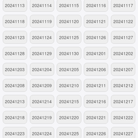
期
期
期
期
期
20241113
20241114
20241115
20241116
20241117
期
期
期
期
期
20241118
20241119
20241120
20241121
20241122
期
期
期
期
期
20241123
20241124
20241125
20241126
20241127
期
期
期
期
期
20241128
20241129
20241130
20241201
20241202
期
期
期
期
期
20241203
20241204
20241205
20241206
20241207
期
期
期
期
期
20241208
20241209
20241210
20241211
20241212
期
期
期
期
期
20241213
20241214
20241215
20241216
20241217
期
期
期
期
期
20241218
20241219
20241220
20241221
20241222
期
期
期
期
期
20241223
20241224
20241225
20241226
20241227