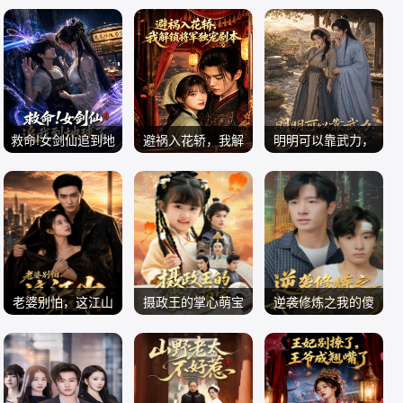
救命!女剑仙追到地
避祸入花轿，我解
明明可以靠武力，
球了
锁将军独宠剧本
娘子非要靠脑子
短剧大全 AI漫剧
短剧大全 AI漫剧
短剧大全 AI漫剧
2026
2026
2026
老婆别怕，这江山
摄政王的掌心萌宝
逆袭修炼之我的傻
都是我的
王玥汐
刘梦杰
婿人生开挂了
短剧大全 AI漫剧
短剧大全 脑洞
短剧大全 剧情
2026
2025
2025