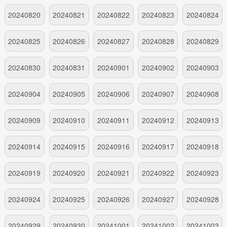
期
期
期
期
期
20240820
20240821
20240822
20240823
20240824
期
期
期
期
期
20240825
20240826
20240827
20240828
20240829
期
期
期
期
期
20240830
20240831
20240901
20240902
20240903
期
期
期
期
期
20240904
20240905
20240906
20240907
20240908
期
期
期
期
期
20240909
20240910
20240911
20240912
20240913
期
期
期
期
期
20240914
20240915
20240916
20240917
20240918
期
期
期
期
期
20240919
20240920
20240921
20240922
20240923
期
期
期
期
期
20240924
20240925
20240926
20240927
20240928
期
期
期
期
期
20240929
20240930
20241001
20241002
20241003