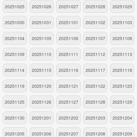
期
期
期
期
期
20251025
20251026
20251027
20251028
20251029
期
期
期
期
期
20251030
20251031
20251101
20251102
20251103
期
期
期
期
期
20251104
20251105
20251106
20251107
20251108
期
期
期
期
期
20251109
20251110
20251111
20251112
20251113
期
期
期
期
期
20251114
20251115
20251116
20251117
20251118
期
期
期
期
期
20251119
20251120
20251121
20251122
20251123
期
期
期
期
期
20251125
20251126
20251127
20251128
20251129
期
期
期
期
期
20251130
20251201
20251202
20251203
20251204
期
期
期
期
期
20251205
20251206
20251207
20251208
20251209