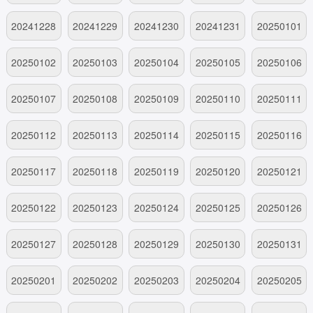
期
期
期
期
期
20241228
20241229
20241230
20241231
20250101
期
期
期
期
期
20250102
20250103
20250104
20250105
20250106
期
期
期
期
期
20250107
20250108
20250109
20250110
20250111
期
期
期
期
期
20250112
20250113
20250114
20250115
20250116
期
期
期
期
期
20250117
20250118
20250119
20250120
20250121
期
期
期
期
期
20250122
20250123
20250124
20250125
20250126
期
期
期
期
期
20250127
20250128
20250129
20250130
20250131
期
期
期
期
期
20250201
20250202
20250203
20250204
20250205
期
期
期
期
期