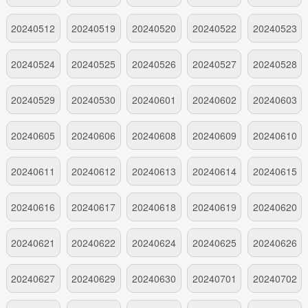
期
期
期
期
期
20240512
20240519
20240520
20240522
20240523
期
期
期
期
期
20240524
20240525
20240526
20240527
20240528
期
期
期
期
期
20240529
20240530
20240601
20240602
20240603
期
期
期
期
期
20240605
20240606
20240608
20240609
20240610
期
期
期
期
期
20240611
20240612
20240613
20240614
20240615
期
期
期
期
期
20240616
20240617
20240618
20240619
20240620
期
期
期
期
期
20240621
20240622
20240624
20240625
20240626
期
期
期
期
期
20240627
20240629
20240630
20240701
20240702
期
期
期
期
期