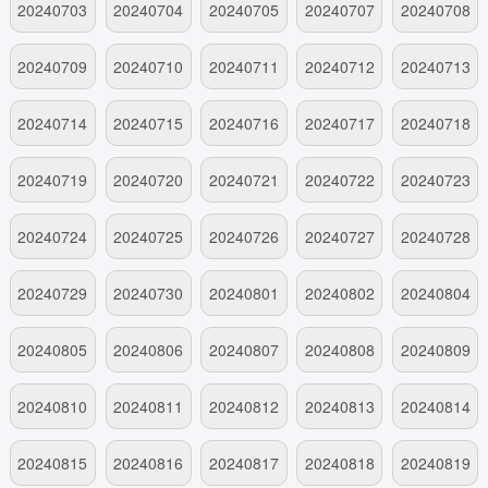
20240703
20240704
20240705
20240707
20240708
期
期
期
期
期
20240709
20240710
20240711
20240712
20240713
期
期
期
期
期
20240714
20240715
20240716
20240717
20240718
期
期
期
期
期
20240719
20240720
20240721
20240722
20240723
期
期
期
期
期
20240724
20240725
20240726
20240727
20240728
期
期
期
期
期
20240729
20240730
20240801
20240802
20240804
期
期
期
期
期
20240805
20240806
20240807
20240808
20240809
期
期
期
期
期
20240810
20240811
20240812
20240813
20240814
期
期
期
期
期
20240815
20240816
20240817
20240818
20240819