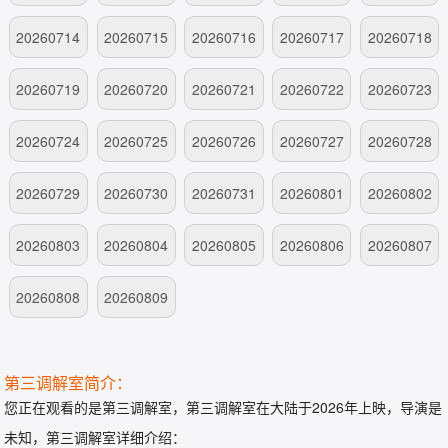
期
期
期
期
期
20260714
20260715
20260716
20260717
20260718
期
期
期
期
期
20260719
20260720
20260721
20260722
20260723
期
期
期
期
期
20260724
20260725
20260726
20260727
20260728
期
期
期
期
期
20260729
20260730
20260731
20260801
20260802
期
期
期
期
期
20260803
20260804
20260805
20260806
20260807
期
期
期
期
期
20260808
20260809
期
期
第三调解室简介：
您正在观看的是第三调解室，第三调解室在大陆于2026年上映，导演是
未知，第三调解室详细介绍：