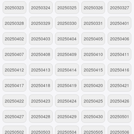
期
期
期
期
期
20250323
20250324
20250325
20250326
20250327
期
期
期
期
期
20250328
20250329
20250330
20250331
20250401
期
期
期
期
期
20250402
20250403
20250404
20250405
20250406
期
期
期
期
期
20250407
20250408
20250409
20250410
20250411
期
期
期
期
期
20250412
20250413
20250414
20250415
20250416
期
期
期
期
期
20250417
20250418
20250419
20250420
20250421
期
期
期
期
期
20250422
20250423
20250424
20250425
20250426
期
期
期
期
期
20250427
20250428
20250429
20250430
20250501
期
期
期
期
期
20250502
20250503
20250504
20250505
20250506