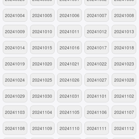
期
期
期
期
期
20241004
20241005
20241006
20241007
20241008
期
期
期
期
期
20241009
20241010
20241011
20241012
20241013
期
期
期
期
期
20241014
20241015
20241016
20241017
20241018
期
期
期
期
期
20241019
20241020
20241021
20241022
20241023
期
期
期
期
期
20241024
20241025
20241026
20241027
20241028
期
期
期
期
期
20241029
20241030
20241031
20241101
20241102
期
期
期
期
期
20241103
20241104
20241105
20241106
20241107
期
期
期
期
期
20241108
20241109
20241110
20241111
20241112