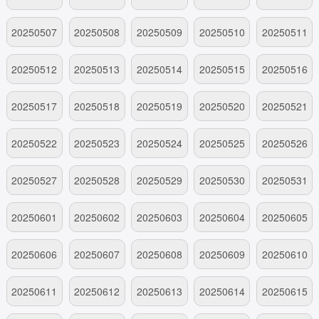
期
期
期
期
期
20250507
20250508
20250509
20250510
20250511
期
期
期
期
期
20250512
20250513
20250514
20250515
20250516
期
期
期
期
期
20250517
20250518
20250519
20250520
20250521
期
期
期
期
期
20250522
20250523
20250524
20250525
20250526
期
期
期
期
期
20250527
20250528
20250529
20250530
20250531
期
期
期
期
期
20250601
20250602
20250603
20250604
20250605
期
期
期
期
期
20250606
20250607
20250608
20250609
20250610
期
期
期
期
期
20250611
20250612
20250613
20250614
20250615