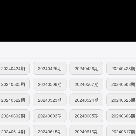
20240424期
20240425期
20240426期
20240428期
20240505期
20240506期
20240507期
20240508期
20240522期
20240523期
20240524期
20240525期
20240602期
20240603期
20240605期
20240606期
20240614期
20240615期
20240616期
20240617期